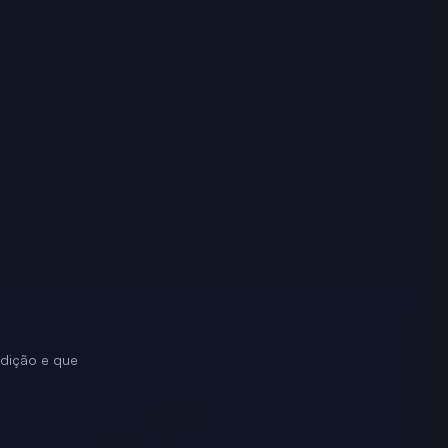
sdição e que