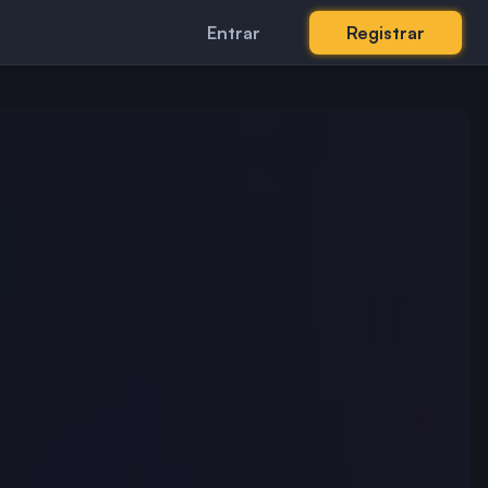
Entrar
Registrar