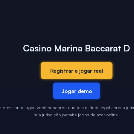
Casino Marina Baccarat D
Registrar e jogar real
Jogar demo
 pressionar jogar, você concorda que tem a idade legal em sua juri
sua jurisdição permite jogos de azar online.