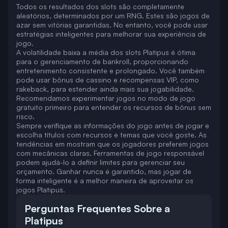
Todos os resultados dos slots são completamente
aleatórios, determinados por um RNG. Estes são jogos de
azar sem vitórias garantidas. No entanto, você pode usar
estratégias inteligentes para melhorar sua experiência de
jogo.
A volatilidade baixa a média dos slots Platipus é ótima
para o gerenciamento de bankroll, proporcionando
entretenimento consistente e prolongado. Você também
pode usar bônus de cassino e recompensas VIP, como
rakeback, para estender ainda mais sua jogabilidade.
Recomendamos experimentar jogos no modo de jogo
gratuito primeiro para entender os recursos de bônus sem
risco.
Sempre verifique as informações do jogo antes de jogar e
escolha títulos com recursos e temas que você goste. As
tendências em mostram que os jogadores preferem jogos
com mecânicas claras. Ferramentas de jogo responsável
podem ajudá-lo a definir limites para gerenciar seu
orçamento. Ganhar nunca é garantido, mas jogar de
forma inteligente é a melhor maneira de aproveitar os
jogos Platipus.
Perguntas Frequentes Sobre a
Platipus