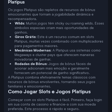
Platipus
Os jogos Platipus são repletos de recursos de bônus
emocionantes que tornam a jogabilidade dinâmica e
recompensadora.
Wilds:
Muitos jogos têm sticky ou roaming wilds. Esses
símbolos especiais criam mais oportunidades de
ganhos.
Giros Grátis:
Este é um recurso comum em slots
Platipus, muitas vezes combinado com multiplicadores
para pagamentos maiores.
Mecânicas Modernas:
A Platipus usa sistemas como
Megaways e cluster pays que oferecem maneiras
inovadoras de ganhar.
Rodadas de Bônus:
Jogos de bônus fáceis de
acionar adicionam mais emoção e geralmente
fornecem um potencial de ganho significativo.
A Platipus combina efetivamente temas clássicos com
recursos de bônus envolventes, tornando seus jogos
familiares e emocionantes.
Como Jogar Slots e Jogos Platipus
Começar com os slots Platipus é fácil. Primeiro, faça login
em sua conta de cassino e financie-a com sua moeda
preferida. Este processo é rápido e seguro.