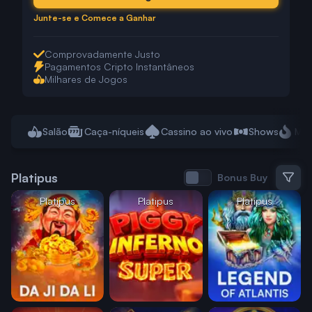
Junte-se e Comece a Ganhar
Comprovadamente Justo
Pagamentos Cripto Instantâneos
Milhares de Jogos
Salão
Caça-níqueis
Cassino ao vivo
Shows
Mai
Platipus
Bonus Buy
Platipus
Platipus
Platipus