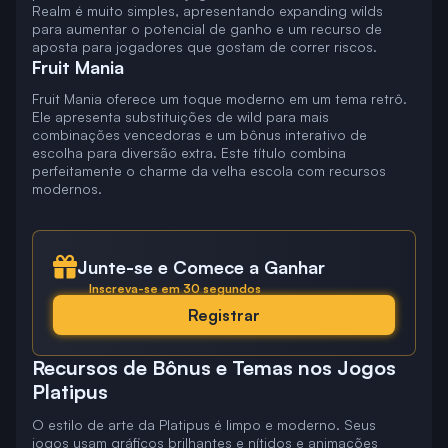
Realm é muito simples, apresentando expanding wilds
para aumentar o potencial de ganho e um recurso de
aposta para jogadores que gostam de correr riscos.
Fruit Mania
Fruit Mania oferece um toque moderno em um tema retrô.
Ele apresenta substituições de wild para mais
combinações vencedoras e um bônus interativo de
escolha para diversão extra. Este título combina
perfeitamente o charme da velha escola com recursos
modernos.
Junte-se e Comece a Ganhar
Inscreva-se em 30 segundos
Registrar
Recursos de Bônus e Temas nos Jogos
Platipus
O estilo de arte da Platipus é limpo e moderno. Seus
jogos usam gráficos brilhantes e nítidos e animações