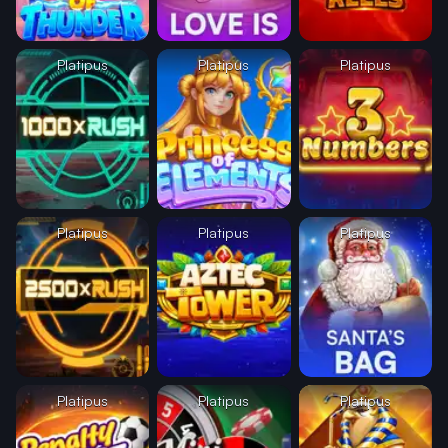
Platipus
Platipus
Platipus
Platipus
Platipus
Platipus
Platipus
Platipus
Platipus