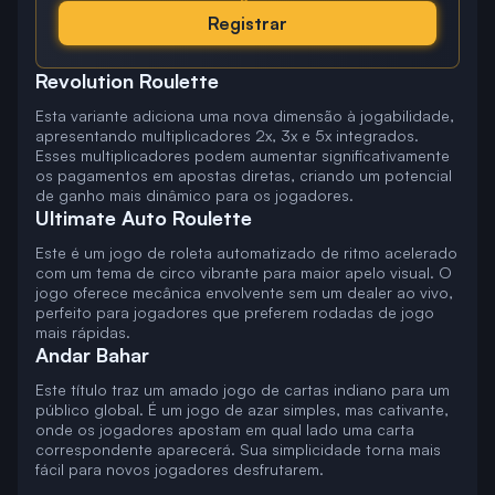
Registrar
Revolution Roulette
Esta variante adiciona uma nova dimensão à jogabilidade,
apresentando multiplicadores 2x, 3x e 5x integrados.
Esses multiplicadores podem aumentar significativamente
os pagamentos em apostas diretas, criando um potencial
de ganho mais dinâmico para os jogadores.
Ultimate Auto Roulette
Este é um jogo de roleta automatizado de ritmo acelerado
com um tema de circo vibrante para maior apelo visual. O
jogo oferece mecânica envolvente sem um dealer ao vivo,
perfeito para jogadores que preferem rodadas de jogo
mais rápidas.
Andar Bahar
Este título traz um amado jogo de cartas indiano para um
público global. É um jogo de azar simples, mas cativante,
onde os jogadores apostam em qual lado uma carta
correspondente aparecerá. Sua simplicidade torna mais
fácil para novos jogadores desfrutarem.