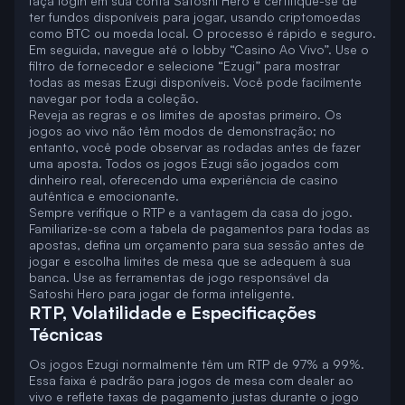
faça login em sua conta Satoshi Hero e certifique-se de
ter fundos disponíveis para jogar, usando criptomoedas
como BTC ou moeda local. O processo é rápido e seguro.
Em seguida, navegue até o lobby “Casino Ao Vivo”. Use o
filtro de fornecedor e selecione “Ezugi” para mostrar
todas as mesas Ezugi disponíveis. Você pode facilmente
navegar por toda a coleção.
Reveja as regras e os limites de apostas primeiro. Os
jogos ao vivo não têm modos de demonstração; no
entanto, você pode observar as rodadas antes de fazer
uma aposta. Todos os jogos Ezugi são jogados com
dinheiro real, oferecendo uma experiência de casino
autêntica e emocionante.
Sempre verifique o RTP e a vantagem da casa do jogo.
Familiarize-se com a tabela de pagamentos para todas as
apostas, defina um orçamento para sua sessão antes de
jogar e escolha limites de mesa que se adequem à sua
banca. Use as ferramentas de jogo responsável da
Satoshi Hero para jogar de forma inteligente.
RTP, Volatilidade e Especificações
Técnicas
Os jogos Ezugi normalmente têm um RTP de 97% a 99%.
Essa faixa é padrão para jogos de mesa com dealer ao
vivo e reflete taxas de pagamento justas durante o jogo