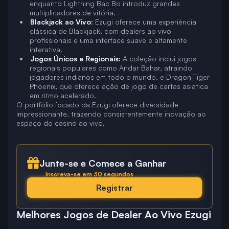
enquanto Lightning Bac Bo introduz grandes
multiplicadores de vitória.
Blackjack ao Vivo:
Ezugi oferece uma experiência
clássica de Blackjack, com dealers ao vivo
profissionais e uma interface suave e altamente
interativa.
Jogos Únicos e Regionais:
A coleção inclui jogos
regionais populares como Andar Bahar, atraindo
jogadores indianos em todo o mundo, e Dragon Tiger
Phoenix, que oferece ação de jogo de cartas asiática
em ritmo acelerado.
O portfólio focado da Ezugi oferece diversidade
impressionante, trazendo consistentemente inovação ao
espaço do casino ao vivo.
Junte-se e Comece a Ganhar
Inscreva-se em 30 segundos
Registrar
Melhores Jogos de Dealer Ao Vivo Ezugi