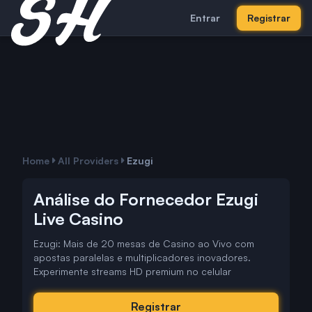
Entrar
Registrar
Home
All Providers
Ezugi
Análise do Fornecedor Ezugi
Live Casino
Ezugi: Mais de 20 mesas de Casino ao Vivo com
apostas paralelas e multiplicadores inovadores.
Experimente streams HD premium no celular
Registrar