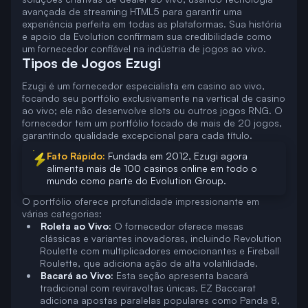
avançada de streaming HTML5 para garantir uma
experiência perfeita em todas as plataformas. Sua história
e apoio da Evolution confirmam sua credibilidade como
um fornecedor confiável na indústria de jogos ao vivo.
Tipos de Jogos Ezugi
Ezugi é um fornecedor especialista em casino ao vivo,
focando seu portfólio exclusivamente na vertical de casino
ao vivo; ele não desenvolve slots ou outros jogos RNG. O
fornecedor tem um portfólio focado de mais de 20 jogos,
garantindo qualidade excepcional para cada título.
Fato Rápido:
Fundada em 2012, Ezugi agora
alimenta mais de 100 casinos online em todo o
mundo como parte do Evolution Group.
O portfólio oferece profundidade impressionante em
várias categorias:
Roleta ao Vivo:
O fornecedor oferece mesas
clássicas e variantes inovadoras, incluindo Revolution
Roulette com multiplicadores emocionantes e Fireball
Roulette, que adiciona ação de alta volatilidade.
Bacará ao Vivo:
Esta seção apresenta bacará
tradicional com reviravoltas únicas. EZ Baccarat
adiciona apostas paralelas populares como Panda 8,