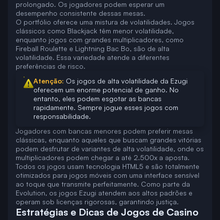
prolongado. Os jogadores podem esperar um
desempenho consistente dessas mesas.
O portfólio oferece uma mistura de volatilidades. Jogos
clássicos como Blackjack têm menor volatilidade,
enquanto jogos com grandes multiplicadores, como
Fireball Roulette e Lightning Bac Bo, são de alta
volatilidade. Essa variedade atende a diferentes
preferências de risco.
Atenção:
Os jogos de alta volatilidade da Ezugi
oferecem um enorme potencial de ganho. No
entanto, eles podem esgotar as bancas
rapidamente. Sempre jogue esses jogos com
responsabilidade.
Jogadores com bancas menores podem preferir mesas
clássicas, enquanto aqueles que buscam grandes vitórias
podem desfrutar de variantes de alta volatilidade, onde os
multiplicadores podem chegar a até 2.500x a aposta.
Todos os jogos usam tecnologia HTML5 e são totalmente
otimizados para jogos móveis com uma interface sensível
ao toque que transmite perfeitamente. Como parte da
Evolution, os jogos Ezugi atendem aos altos padrões e
operam sob licenças rigorosas, garantindo justiça.
Estratégias e Dicas de Jogos de Casino