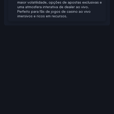
maior volatilidade, opções de apostas exclusivas e
uma atmosfera interativa de dealer ao vivo.
Perfeito para fãs de jogos de casino ao vivo
imersivos e ricos em recursos.