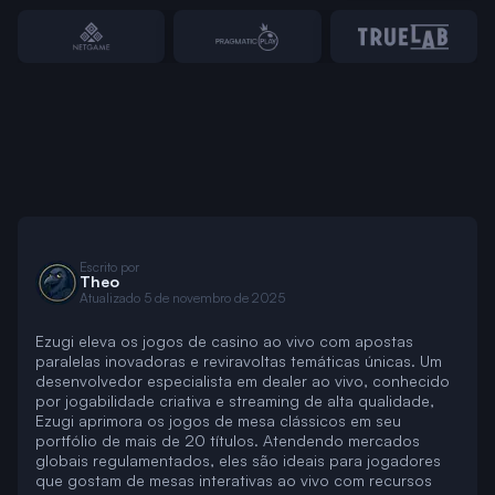
Escrito por
Theo
Atualizado
5 de novembro de 2025
Ezugi eleva os jogos de casino ao vivo com apostas
paralelas inovadoras e reviravoltas temáticas únicas. Um
desenvolvedor especialista em dealer ao vivo, conhecido
por jogabilidade criativa e streaming de alta qualidade,
Ezugi aprimora os jogos de mesa clássicos em seu
portfólio de mais de 20 títulos. Atendendo mercados
globais regulamentados, eles são ideais para jogadores
que gostam de mesas interativas ao vivo com recursos