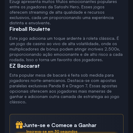
Ezugi apresenta muitos títulos emocionantes populares
entre os jogadores da Satoshi Hero. Esses jogos
oferecem streaming de alta qualidade e recursos
exclusivos, cada um proporcionando uma experiência
distinta e envolvente.
Fireball Roulette
Este jogo adiciona um toque ardente à roleta clássica. É
um jogo de casino ao vivo de alta volatilidade, onde os
multiplicadores de bónus podem atingir incríveis 2.500x,
proporcionando ação emocionante e de alto risco a cada
rodada. Isso o torna um favorito dos jogadores.
EZ Baccarat
Esta popular mesa de bacará é feita sob medida para
jogadores norte-americanos. Destaca-se com apostas
paralelas exclusivas Panda 8 e Dragon 7. Essas apostas
opcionais oferecem aos jogadores mais maneiras de
ganhar e adicionam outra camada de estratégia ao jogo
clássico.
Junte-se e Comece a Ganhar
Inscreva-se em 30 segundos