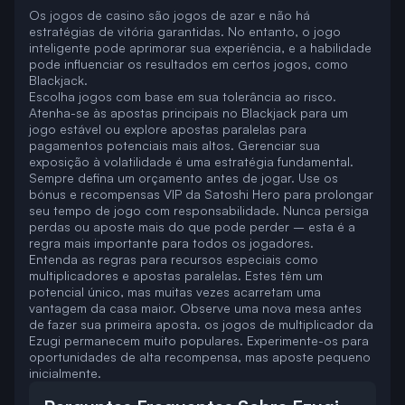
Os jogos de casino são jogos de azar e não há
estratégias de vitória garantidas. No entanto, o jogo
inteligente pode aprimorar sua experiência, e a habilidade
pode influenciar os resultados em certos jogos, como
Blackjack.
Escolha jogos com base em sua tolerância ao risco.
Atenha-se às apostas principais no Blackjack para um
jogo estável ou explore apostas paralelas para
pagamentos potenciais mais altos. Gerenciar sua
exposição à volatilidade é uma estratégia fundamental.
Sempre defina um orçamento antes de jogar. Use os
bónus e recompensas VIP da Satoshi Hero para prolongar
seu tempo de jogo com responsabilidade. Nunca persiga
perdas ou aposte mais do que pode perder – esta é a
regra mais importante para todos os jogadores.
Entenda as regras para recursos especiais como
multiplicadores e apostas paralelas. Estes têm um
potencial único, mas muitas vezes acarretam uma
vantagem da casa maior. Observe uma nova mesa antes
de fazer sua primeira aposta. os jogos de multiplicador da
Ezugi permanecem muito populares. Experimente-os para
oportunidades de alta recompensa, mas aposte pequeno
inicialmente.