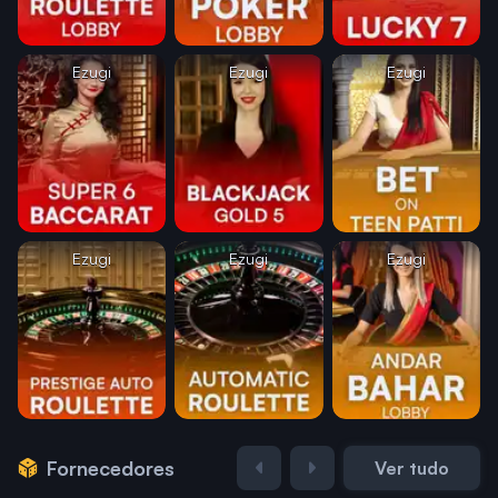
Ezugi
Ezugi
Ezugi
Ezugi
Ezugi
Ezugi
Fornecedores
Ver tudo