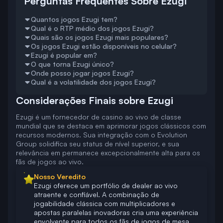
Perguntas Frequentes Sobre Ezugi
Quantos jogos Ezugi tem?
Qual é o RTP médio dos jogos Ezugi?
Ezugi desenvolveu mais de 20 jogos,
Quais são os jogos Ezugi mais populares?
focando-se exclusivamente em jogos de
Seus jogos normalmente têm uma faixa de
Os jogos Ezugi estão disponíveis no celular?
mesa com dealer ao vivo.
RTP de 97-99%, o que é padrão para a
Títulos populares incluem EZ Baccarat,
Ezugi é popular em?
indústria de casino ao vivo.
Fireball Roulette e Revolution Roulette, cada
Sim, todos os jogos Ezugi usam tecnologia
O que torna Ezugi único?
um conhecido por apostas paralelas e
HTML5 e são totalmente otimizados para
Sim, Ezugi continua popular em devido aos
Onde posso jogar jogos Ezugi?
multiplicadores inovadores.
dispositivos móveis.
seus streams de alta qualidade, variantes de
Ezugi se destaca adicionando reviravoltas
Qual é a volatilidade dos jogos Ezugi?
jogos exclusivos e recursos de apostas
criativas aos jogos clássicos. Eles integram
Os jogos Ezugi estão disponíveis na Satoshi
paralelas envolventes.
apostas paralelas exclusivas e multiplicadores
Hero e em outros principais casinos online
Seus jogos variam de volatilidade média a
Considerações Finais sobre Ezugi
emocionantes para aprimorar a jogabilidade.
que apresentam seu portfólio de dealer ao
alta. A maioria dos títulos inovadores inclina-
vivo de classe mundial.
se para alta volatilidade para maiores ganhos
Ezugi é um fornecedor de casino ao vivo de classe
potenciais.
mundial que se destaca em aprimorar jogos clássicos com
recursos modernos. Sua integração com o Evolution
Group solidifica seu status de nível superior, e sua
relevância em permanece excepcionalmente alta para os
fãs de jogos ao vivo.
Nosso Veredito
Ezugi oferece um portfólio de dealer ao vivo
atraente e confiável. A combinação de
jogabilidade clássica com multiplicadores e
apostas paralelas inovadoras cria uma experiência
envolvente para todos os fãs de jogos de mesa.