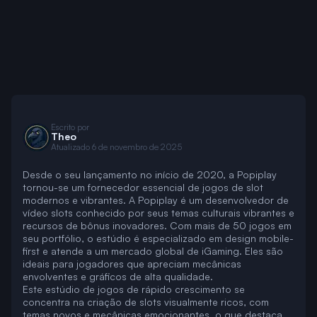
Escrito por
Theo
Atualizado
6 de novembro de 2025
Desde o seu lançamento no início de 2020, a Popiplay
tornou-se um fornecedor essencial de jogos de slot
modernos e vibrantes. A Popiplay é um desenvolvedor de
vídeo slots conhecido por seus temas culturais vibrantes e
recursos de bônus inovadores. Com mais de 50 jogos em
seu portfólio, o estúdio é especializado em design mobile-
first e atende a um mercado global de iGaming. Eles são
ideais para jogadores que apreciam mecânicas
envolventes e gráficos de alta qualidade.
Este estúdio de jogos de rápido crescimento se
concentra na criação de slots visualmente ricos, com
temas novos e mecânicas emocionantes, o que destaca