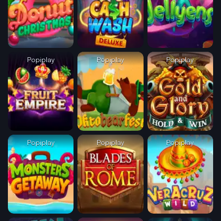
Popiplay
Popiplay
Popiplay
Popiplay
Popiplay
Popiplay