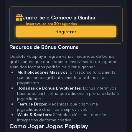
Junte-se e Comece a Ganhar
Inscreva-se em 30 segundos
Registrar
Recursos de Bônus Comuns
Os slots Popiplay integram várias mecânicas de bônus
gratificantes que aprimoram o envolvimento do jogador
além dos formatos padrão de girar e ganhar.
Multiplicadores Massivos:
Um recurso fundamental
que aumenta significativamente o potencial de
pagamento.
Rodadas de Bônus Envolventes:
Bônus interativos
baseados em história que adicionam profundidade à
jogabilidade.
Feature Drops:
Mecânicas que criam uma
jogabilidade dinâmica e imprevisível.
Wilds & Scatters:
Símbolos clássicos que são
integrados de forma criativa.
Como Jogar Jogos Popiplay