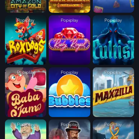
Popiplay
Popiplay
Popiplay
Popiplay
Popiplay
Popiplay
Popiplay
Popiplay
Popiplay