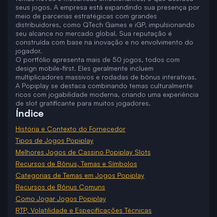
seus jogos. A empresa está expandindo sua presença por
meio de parcerias estratégicas com grandes
distribuidores, como QTech Games e iGP, impulsionando
seu alcance no mercado global. Sua reputação é
construída com base na inovação e no envolvimento do
jogador.
O portfólio apresenta mais de 50 jogos, todos com
design mobile-first. Eles geralmente incluem
multiplicadores massivos e rodadas de bônus interativas.
A Popiplay se destaca combinando temas culturalmente
ricos com jogabilidade moderna, criando uma experiência
de slot gratificante para muitos jogadores.
Índice
História e Contexto do Fornecedor
Tipos de Jogos Popiplay
Melhores Jogos de Cassino Popiplay Slots
Recursos de Bônus, Temas e Símbolos
Categorias de Temas em Jogos Popiplay
Recursos de Bônus Comuns
Como Jogar Jogos Popiplay
RTP, Volatilidade e Especificações Técnicas