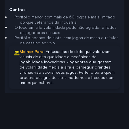
Contras:
Portfólio menor com mais de 50 jogos é mais limitado
do que veteranos da indústria
O foco em alta volatilidade pode não agradar a todos
os jogadores casuais
Portfólio apenas de slots, sem jogos de mesa ou títulos
de cassino ao vivo
Melhor Para:
Entusiastas de slots que valorizam
visuais de alta qualidade e mecânicas de
jogabilidade inovadoras. Jogadores que gostam
de volatilidade média a alta e perseguir grandes
vitórias vão adorar seus jogos. Perfeito para quem
procura designs de slots modernos e frescos com
um toque cultural.