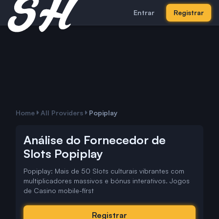
Entrar
Registrar
Home
All Providers
Popiplay
Análise do Fornecedor de
Slots Popiplay
Popiplay: Mais de 50 Slots culturais vibrantes com
multiplicadores massivos e bónus interativos. Jogos
de Casino mobile-first
Registrar