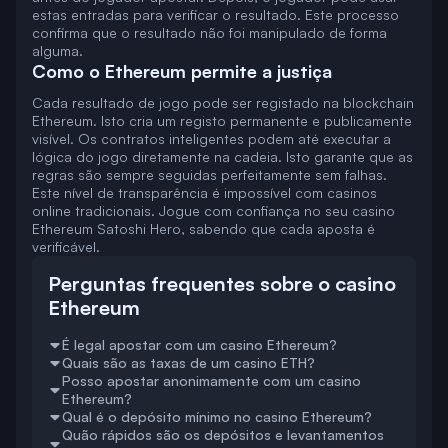
estas entradas para verificar o resultado. Este processo
confirma que o resultado não foi manipulado de forma
alguma.
Como o Ethereum permite a justiça
Cada resultado de jogo pode ser registado na blockchain
Ethereum. Isto cria um registo permanente e publicamente
visível. Os contratos inteligentes podem até executar a
lógica do jogo diretamente na cadeia. Isto garante que as
regras são sempre seguidas perfeitamente sem falhas.
Este nível de transparência é impossível com casinos
online tradicionais. Jogue com confiança no seu casino
Ethereum Satoshi Hero, sabendo que cada aposta é
verificável.
Perguntas frequentes sobre o casino
Ethereum
É legal apostar com um casino Ethereum?
Quais são as taxas de um casino ETH?
A legalidade das apostas com Ethereum
Posso apostar anonimamente com um casino
depende da sua localização. Deve
O Satoshi Hero não cobra taxas para
Ethereum?
compreender e seguir as suas
depósitos ou levantamentos ETH. No
Qual é o depósito mínimo no casino Ethereum?
regulamentações locais. é vital manter-se
entanto, cada transação requer uma taxa de
O Ethereum é pseudónimo, não
Quão rápidos são os depósitos e levantamentos
informado sobre as leis regionais. O Satoshi
“gás” da rede. Esta taxa é paga aos mineiros
completamente anónimo. As suas transações
O depósito mínimo no Satoshi Hero é de