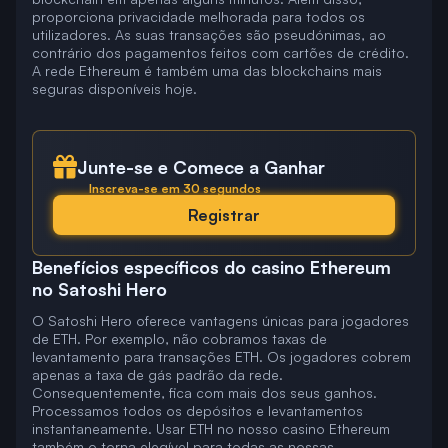
proporciona privacidade melhorada para todos os
utilizadores. As suas transações são pseudónimas, ao
contrário dos pagamentos feitos com cartões de crédito.
A rede Ethereum é também uma das blockchains mais
seguras disponíveis hoje.
Junte-se e Comece a Ganhar
Inscreva-se em 30 segundos
Registrar
Benefícios específicos do casino Ethereum
no Satoshi Hero
O Satoshi Hero oferece vantagens únicas para jogadores
de ETH. Por exemplo, não cobramos taxas de
levantamento para transações ETH. Os jogadores cobrem
apenas a taxa de gás padrão da rede.
Consequentemente, fica com mais dos seus ganhos.
Processamos todos os depósitos e levantamentos
instantaneamente. Usar ETH no nosso casino Ethereum
também o torna elegível para todas as nossas