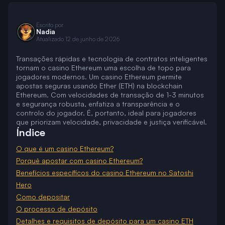
Escrito por
Nadia
Atualizado
12 de junho de 2026
Transações rápidas e tecnologia de contratos inteligentes
tornam o casino Ethereum uma escolha de topo para
jogadores modernos. Um casino Ethereum permite
apostas seguras usando Ether (ETH) na blockchain
Ethereum. Com velocidades de transação de 1-3 minutos
e segurança robusta, enfatiza a transparência e o
controlo do jogador. É, portanto, ideal para jogadores
que priorizam velocidade, privacidade e justiça verificável.
Índice
O que é um casino Ethereum?
Porquê apostar com casino Ethereum?
Benefícios específicos do casino Ethereum no Satoshi
Hero
Como depositar
O processo de depósito
Detalhes e requisitos de depósito para um casino ETH