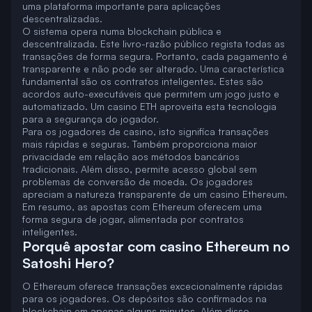
uma plataforma importante para aplicações
descentralizadas.
O sistema opera numa blockchain pública e
descentralizada. Este livro-razão público regista todas as
transações de forma segura. Portanto, cada pagamento é
transparente e não pode ser alterado. Uma característica
fundamental são os contratos inteligentes. Estes são
acordos auto-executáveis que permitem um jogo justo e
automatizado. Um casino ETH aproveita esta tecnologia
para a segurança do jogador.
Para os jogadores de casino, isto significa transações
mais rápidas e seguras. Também proporciona maior
privacidade em relação aos métodos bancários
tradicionais. Além disso, permite acesso global sem
problemas de conversão de moeda. Os jogadores
apreciam a natureza transparente de um casino Ethereum.
Em resumo, as apostas com Ethereum oferecem uma
forma segura de jogar, alimentada por contratos
inteligentes.
Porquê apostar com casino Ethereum no
Satoshi Hero?
O Ethereum oferece transações excecionalmente rápidas
para os jogadores. Os depósitos são confirmados na
blockchain em apenas alguns minutos. Além disso,