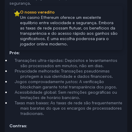
segurança.
O nosso veredito
Um casino Ethereum oferece um excelente
equilíbrio entre velocidade e segurança. Embora
as taxas de rede possam flutuar, os benefícios da
transparência e do acesso rápido aos ganhos são
significativos. É uma escolha poderosa para o
jogador online moderno.
Prós:
Transações ultra-rápidas: Depósitos e levantamentos
são processados em minutos, não em dias.
Privacidade melhorada: Transações pseudónimas
protegem a sua identidade e dados financeiros.
Jogos comprovadamente justos: A verificação
blockchain garante total transparência dos jogos.
Acessibilidade global: Sem restrições geográficas ou
limitações de horário bancário.
Taxas mais baixas: As taxas de rede são frequentemente
mais baratas do que os encargos de processadores
tradicionais.
Contras: