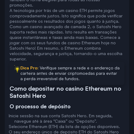
promoções.
A tecnologia por trás de um casino ETH permite jogos
comprovadamente justos. Isto significa que pode verificar
pessoalmente os resultados dos jogos quanto à justiça.
Como um casino avançado de camada 2, o Satoshi Hero
suporta redes mais rápidas. Isto resulta em transações
quase instantâneas e taxas ainda mais baixas. Comece a
jogar com os seus fundos de casino Ethereum hoje no
Satoshi Hero! Em resumo, o Ethereum combina
velocidade, segurança e justiça, tornando-o uma escolha
superior.
Dica Pro:
Verifique sempre a rede e o endereço da
carteira antes de enviar criptomoedas para evitar
a perda irreversível de fundos.
Como depositar no casino Ethereum no
Satoshi Hero
O processo de depósito
Inicie sessão na sua conta Satoshi Hero. Em seguida,
navegue até à área “Caixa” ou “Depósito”.
Selecione Ethereum (ETH) da lista de opções disponíveis.
O seu endereço único de depósito ETH do Satoshi Hero