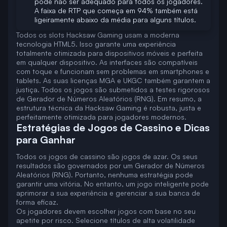
pode não ser adequado para todos os jogadores.
A faixa de RTP que começa em 94% também está
ligeiramente abaixo da média para alguns títulos.
Todos os slots Hacksaw Gaming usam a moderna
tecnologia HTML5. Isso garante uma experiência
totalmente otimizada para dispositivos móveis e perfeita
em qualquer dispositivo. As interfaces são compatíveis
com toque e funcionam sem problemas em smartphones e
tablets. As suas licenças MGA e UKGC também garantem a
justiça. Todos os jogos são submetidos a testes rigorosos
de Gerador de Números Aleatórios (RNG). Em resumo, a
estrutura técnica da Hacksaw Gaming é robusta, justa e
perfeitamente otimizada para jogadores modernos.
Estratégias de Jogos de Cassino e Dicas
para Ganhar
Todos os jogos de cassino são jogos de azar. Os seus
resultados são governados por um Gerador de Números
Aleatórios (RNG). Portanto, nenhuma estratégia pode
garantir uma vitória. No entanto, um jogo inteligente pode
aprimorar a sua experiência e gerenciar a sua banca de
forma eficaz.
Os jogadores devem escolher jogos com base no seu
apetite por risco. Selecione títulos de alta volatilidade