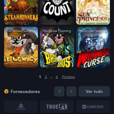
Hacksaw Gaming
Hacksaw Gaming
Hacksaw Gaming
1
2
…
6
Próximo
Fornecedores
Ver tudo