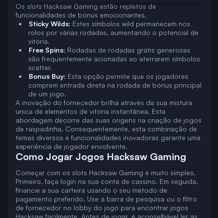
Os slots Hacksaw Gaming estão repletos de
funcionalidades de bónus emocionantes.
Sticky Wilds:
Estes símbolos wild permanecem nos
rolos por várias rodadas, aumentando o potencial de
vitória.
Free Spins:
Rodadas de rodadas grátis generosas
são frequentemente acionadas ao aterrarem símbolos
scatter.
Bonus Buy:
Esta opção permite que os jogadores
comprem entrada direta na rodada de bónus principal
de um jogo.
A inovação do fornecedor brilha através da sua mistura
única de elementos de vitória instantânea. Esta
abordagem decorre das suas origens na criação de jogos
de raspadinha. Consequentemente, esta combinação de
temas diversos e funcionalidades inovadoras garante uma
experiência de jogador envolvente.
Como Jogar Jogos Hacksaw Gaming
Começar com os slots Hacksaw Gaming é muito simples.
Primeiro, faça login na sua conta de cassino. Em seguida,
financie a sua carteira usando o seu método de
pagamento preferido. Use a barra de pesquisa ou o filtro
de fornecedor no lobby do jogo para encontrar jogos
Hacksaw facilmente. Antes de jogar, é aconselhável ler as