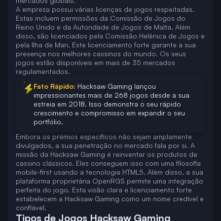
mercados globais.
A empresa possui várias licenças de jogos respeitadas.
Estas incluem permissões da Comissão de Jogos do
Reino Unido e da Autoridade de Jogos de Malta. Além
disso, são licenciados pela Comissão Helênica de Jogos e
pela Ilha de Man. Este licenciamento forte garante a sua
presença nos melhores cassinos do mundo. Os seus
jogos estão disponíveis em mais de 35 mercados
regulamentados.
Fato Rápido:
Hacksaw Gaming lançou
impressionantes mais de 268 jogos desde a sua
estreia em 2018. Isso demonstra o seu rápido
crescimento e compromisso em expandir o seu
portfólio.
Embora os prémios específicos não sejam amplamente
divulgados, a sua penetração no mercado fala por si. A
missão da Hacksaw Gaming é reinventar os produtos de
cassino clássicos. Eles conseguem isso com uma filosofia
mobile-first usando a tecnologia HTML5. Além disso, a sua
plataforma proprietária OpenRGS permite uma integração
perfeita do jogo. Esta visão clara e licenciamento forte
estabelecem a Hacksaw Gaming como um nome credível e
confiável.
Tipos de Jogos Hacksaw Gaming