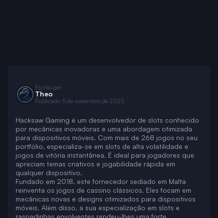
Escrito por
Theo
Publicado
5 de novembro de 2025
Hacksaw Gaming é um desenvolvedor de slots conhecido
por mecânicas inovadoras e uma abordagem otimizada
para dispositivos móveis. Com mais de 268 jogos no seu
portfólio, especializa-se em slots de alta volatilidade e
jogos de vitória instantânea. É ideal para jogadores que
apreciam temas criativos e jogabilidade rápida em
qualquer dispositivo.
Fundado em 2018, este fornecedor sediado em Malta
reinventa os jogos de cassino clássicos. Eles focam em
mecânicas novas e designs otimizados para dispositivos
móveis. Além disso, a sua especialização em slots e
raspadinhas envolventes rendeu-lhes uma forte