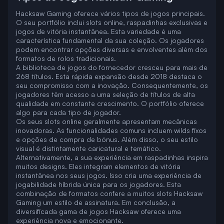
Hacksaw Gaming oferece vários tipos de jogos principais.
O seu portfólio inclui slots online, raspadinhas exclusivas e
jogos de vitória instantânea. Esta variedade é uma
característica fundamental da sua coleção. Os jogadores
podem encontrar opções diversas e envolventes além dos
formatos de rolos tradicionais.
A biblioteca de jogos do fornecedor cresceu para mais de
268 títulos. Esta rápida expansão desde 2018 destaca o
seu compromisso com a inovação. Consequentemente, os
jogadores têm acesso a uma seleção de títulos de alta
qualidade em constante crescimento. O portfólio oferece
algo para cada tipo de jogador.
Os seus slots online geralmente apresentam mecânicas
inovadoras. As funcionalidades comuns incluem wilds fixos
e opções de compra de bónus. Além disso, o seu estilo
visual é distintamente caricatural e temático.
Alternativamente, a sua experiência em raspadinhas inspira
muitos designs. Eles integram elementos de vitória
instantânea nos seus jogos. Isso cria uma experiência de
jogabilidade híbrida única para os jogadores. Esta
combinação de formatos confere a muitos slots Hacksaw
Gaming um estilo de assinatura. Em conclusão, a
diversificada gama de jogos Hacksaw oferece uma
experiência nova e emocionante.