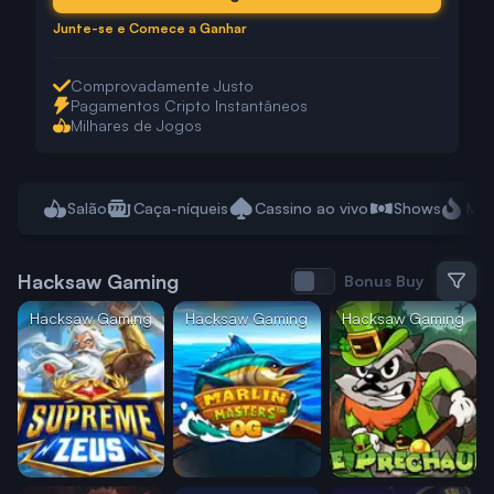
Junte-se e Comece a Ganhar
Comprovadamente Justo
Pagamentos Cripto Instantâneos
Milhares de Jogos
Salão
Caça-níqueis
Cassino ao vivo
Shows
Mai
Hacksaw Gaming
Bonus Buy
Hacksaw Gaming
Hacksaw Gaming
Hacksaw Gaming