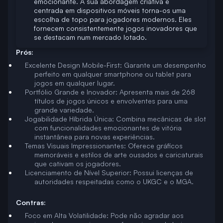
emocionante. A sua abordagem criativa e
centrada em dispositivos móveis torna-os uma
escolha de topo para jogadores modernos. Eles
fornecem consistentemente jogos inovadores que
se destacam num mercado lotado.
Prós:
Excelente Design Mobile-First: Garante um desempenho
perfeito em qualquer smartphone ou tablet para
jogos em qualquer lugar.
Portfólio Grande e Inovador: Apresenta mais de 268
títulos de jogos únicos e envolventes para uma
grande variedade.
Jogabilidade Híbrida Única: Combina mecânicas de slot
com funcionalidades emocionantes de vitória
instantânea para novas experiências.
Temas Visuais Impressionantes: Oferece gráficos
memoráveis e estilos de arte ousados e caricaturais
que cativam os jogadores.
Licenciamento de Nível Superior: Possui licenças de
autoridades respeitadas como o UKGC e o MGA.
Contras:
Foco em Alta Volatilidade: Pode não agradar aos