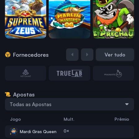
Fornecedores
Ver tudo
Apostas
Todas as Apostas
Jogo
Mult.
Prêmio
0×
Mardi Gras Queen