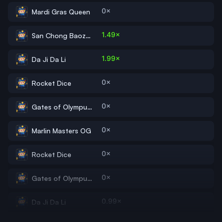
0×
Mardi Gras Queen
1.49×
San Chong Baozha Red: Bonus Combo
1.99×
Da Ji Da Li
0×
Rocket Dice
0×
Gates of Olympus Super Scatter
0×
Marlin Masters OG
0×
Rocket Dice
0×
Gates of Olympus Super Scatter
0.99×
Da Ji Da Li