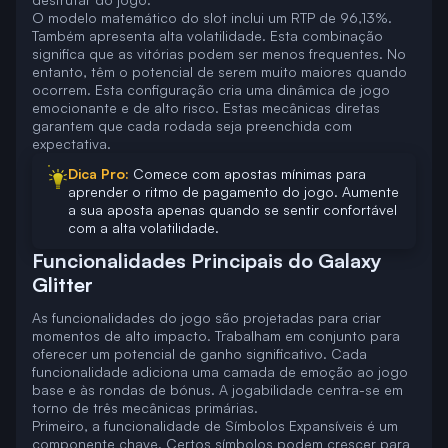
O modelo matemático do slot inclui um RTP de 96,13%.
Também apresenta alta volatilidade. Esta combinação
significa que as vitórias podem ser menos frequentes. No
entanto, têm o potencial de serem muito maiores quando
ocorrem. Esta configuração cria uma dinâmica de jogo
emocionante e de alto risco. Estas mecânicas diretas
garantem que cada rodada seja preenchida com
expectativa.
Dica Pro:
Comece com apostas mínimas para
aprender o ritmo de pagamento do jogo. Aumente
a sua aposta apenas quando se sentir confortável
com a alta volatilidade.
Funcionalidades Principais do Galaxy
Glitter
As funcionalidades do jogo são projetadas para criar
momentos de alto impacto. Trabalham em conjunto para
oferecer um potencial de ganho significativo. Cada
funcionalidade adiciona uma camada de emoção ao jogo
base e às rondas de bónus. A jogabilidade centra-se em
torno de três mecânicas primárias.
Primeiro, a funcionalidade de Símbolos Expansíveis é um
componente chave. Certos símbolos podem crescer para