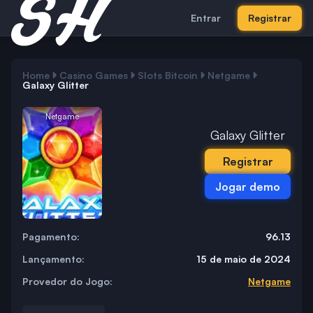
Entrar
Registrar
Home
Casino Games
Slots Bitcoin
Netgame
Galaxy Glitter
Netgame
Galaxy Glitter
Registrar
Jogar demo
Pagamento:
96.13
Lançamento:
15 de maio de 2024
Provedor do Jogo:
Netgame