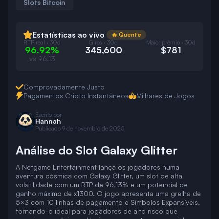
Slots Bitcoin
Estatísticas ao vivo
🔥 Quente
RTP real · 30d
Giros · 30d
Maior prêmio · 30d
96.92%
345,600
$781
vs 96.13
Comprovadamente Justo
Pagamentos Cripto Instantâneos
Milhares de Jogos
Escrito por
Hannah
Publicado
9 de novembro de 2025
Análise do Slot Galaxy Glitter
A Netgame Entertainment lança os jogadores numa
aventura cósmica com Galaxy Glitter, um slot de alta
volatilidade com um RTP de 96,13% e um potencial de
ganho máximo de x1300. O jogo apresenta uma grelha de
5×3 com 10 linhas de pagamento e Símbolos Expansíveis,
tornando-o ideal para jogadores de alto risco que