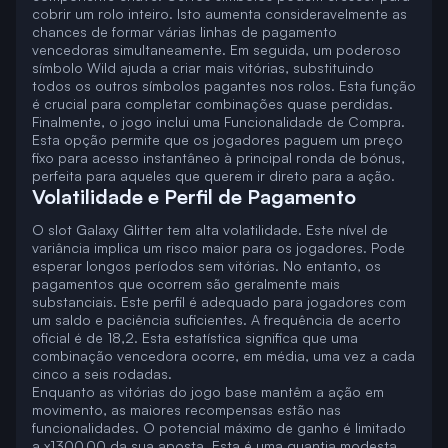
cobrir um rolo inteiro. Isto aumenta consideravelmente as
chances de formar várias linhas de pagamento
vencedoras simultaneamente. Em seguida, um poderoso
símbolo Wild ajuda a criar mais vitórias, substituindo
todos os outros símbolos pagantes nos rolos. Esta função
é crucial para completar combinações quase perdidas.
Finalmente, o jogo inclui uma Funcionalidade de Compra.
Esta opção permite que os jogadores paguem um preço
fixo para acesso instantâneo à principal ronda de bónus,
perfeita para aqueles que querem ir direto para a ação.
Volatilidade e Perfil de Pagamento
O slot Galaxy Glitter tem alta volatilidade. Este nível de
variância implica um risco maior para os jogadores. Pode
esperar longos períodos sem vitórias. No entanto, os
pagamentos que ocorrem são geralmente mais
substanciais. Este perfil é adequado para jogadores com
um saldo e paciência suficientes. A frequência de acerto
oficial é de 18,2. Esta estatística significa que uma
combinação vencedora ocorre, em média, uma vez a cada
cinco a seis rodadas.
Enquanto as vitórias do jogo base mantêm a ação em
movimento, as maiores recompensas estão nas
funcionalidades. O potencial máximo de ganho é limitado
a x1300,00 da sua aposta. Esta é uma quantia modesta