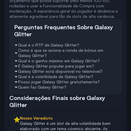
orçamento que possa suportar pelo menos 100-150
rodadas e usar a Funcionalidade de Compra com
moderação. A experiência geral do jogador é dinâmica e
altamente agradável para fãs de slots de alta variância.
Perguntas Frequentes Sobre Galaxy
Glitter
Qual é o RTP de Galaxy Glitter?
Como é que se aciona a ronda de bónus em
O jogo tem um RTP de 96,13%, que é
Galaxy Glitter?
considerado médio para a indústria de slots
Qual é o ganho máximo em Galaxy Glitter?
online.
A principal ronda de bónus é normalmente
É Galaxy Glitter popular para jogar em?
acionada ao aterrar três ou mais símbolos
O ganho máximo é de x1300,00 da sua
Galaxy Glitter está disponível no telemóvel?
scatter. Alternativamente, os jogadores
aposta. Este prémio máximo é mais alcançável
Sim, Galaxy Glitter continua popular em. O
Qual é a volatilidade de Galaxy Glitter?
podem usar a Funcionalidade de Compra para
durante a ronda de bónus, onde
seu apelo vem da sua alta volatilidade, tema
Sim, Galaxy Glitter está totalmente otimizado
Posso jogar Galaxy Glitter gratuitamente?
comprar entrada direta no bónus por um
funcionalidades como os Símbolos
espacial envolvente e RTP sólido.
para dispositivos iOS e Android. Apresenta
O jogo tem alta volatilidade. Isto significa que
Quem faz Galaxy Glitter?
preço fixo.
Expansíveis são mais ativas.
controlos compatíveis com toque e
as vitórias podem ser menos frequentes, mas
Sim, a maioria dos casinos online licenciados
desempenho perfeito para jogos móveis.
têm o potencial de serem significativamente
que hospedam títulos da Netgame
Galaxy Glitter é desenvolvido pela Netgame
Considerações Finais sobre Galaxy
maiores do que em slots de variância baixa ou
Entertainment oferece um modo de
Entertainment. O estúdio é conhecido por
Glitter
média.
demonstração. Isto permite-lhe experimentar
criar slots de vídeo inovadores com gráficos
Galaxy Glitter gratuitamente, sem arriscar
envolventes e mecânicas únicas.
dinheiro real.
Nosso Veredicto
Galaxy Glitter é um slot de alta volatilidade bem
elaborado com um tema cósmico aliciante. As