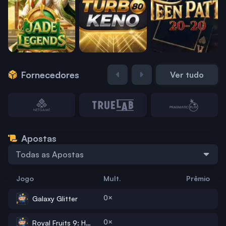
Fornecedores
Ver tudo
Apostas
Todas as Apostas
Jogo
Mult.
Prêmio
0×
Galaxy Glitter
0×
Royal Fruits 9: Hold 'n' Link