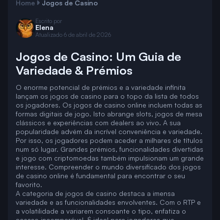
Home
Jogos de Casino
Escrito por
Elena
Atualizado
6 de abril de 2026
Jogos de Casino: Um Guia de
Variedade & Prémios
O enorme potencial de prémios e a variedade infinita
lançam os jogos de casino para o topo da lista de todos
os jogadores. Os jogos de casino online incluem todas as
formas digitais de jogo. Isto abrange slots, jogos de mesa
clássicos e experiências com dealers ao vivo. A sua
popularidade advém da incrível conveniência e variedade.
Por isso, os jogadores podem aceder a milhares de títulos
num só lugar. Grandes prémios, funcionalidades divertidas
e jogo com criptomoedas também impulsionam um grande
interesse. Compreender o mundo diversificado dos jogos
de casino online é fundamental para encontrar o seu
favorito.
A categoria de jogos de casino destaca a imensa
variedade e as funcionalidades envolventes. Com o RTP e
a volatilidade a variarem consoante o tipo, enfatiza o
acesso incomparável. É ideal para jogadores que