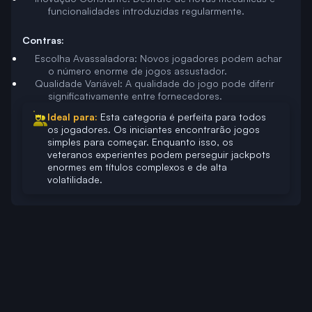
funcionalidades introduzidas regularmente.
Contras:
Escolha Avassaladora: Novos jogadores podem achar
o número enorme de jogos assustador.
Qualidade Variável: A qualidade do jogo pode diferir
significativamente entre fornecedores.
Ideal para:
Esta categoria é perfeita para todos
os jogadores. Os iniciantes encontrarão jogos
simples para começar. Enquanto isso, os
veteranos experientes podem perseguir jackpots
enormes em títulos complexos e de alta
volatilidade.