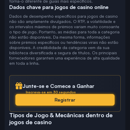
torna-o diferente de guias mais específicos.
Dados chave para jogos de casino online
Dados de desempenho específicos para jogos de casino
não são amplamente divulgados. O RTP, a volatilidade e
os intervalos máximos de prémios variam muito consoante
o tipo de jogo. Portanto, as médias para toda a categoria
não estão disponíveis. Da mesma forma, informações
sobre prémios específicos ou tendências virais não estão
disponíveis. A credibilidade da categoria vem da sua
biblioteca diversificada e segura de títulos. Os principais
fornecedores garantem uma experiência de alta qualidade
em toda a linha.
Junte-se e Comece a Ganhar
Inscreva-se em 30 segundos
Registrar
Tipos de Jogo & Mecânicas dentro de
jogos de casino