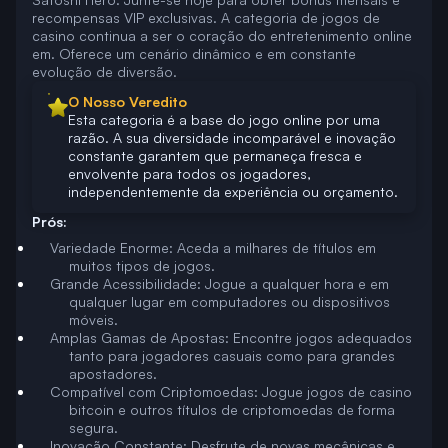
recompensas VIP exclusivas. A categoria de jogos de
casino continua a ser o coração do entretenimento online
em. Oferece um cenário dinâmico e em constante
evolução de diversão.
O Nosso Veredito
Esta categoria é a base do jogo online por uma
razão. A sua diversidade incomparável e inovação
constante garantem que permaneça fresca e
envolvente para todos os jogadores,
independentemente da experiência ou orçamento.
Prós:
Variedade Enorme: Aceda a milhares de títulos em
muitos tipos de jogos.
Grande Acessibilidade: Jogue a qualquer hora e em
qualquer lugar em computadores ou dispositivos
móveis.
Amplas Gamas de Apostas: Encontre jogos adequados
tanto para jogadores casuais como para grandes
apostadores.
Compatível com Criptomoedas: Jogue jogos de casino
bitcoin e outros títulos de criptomoedas de forma
segura.
Inovação Constante: Desfrute de novas mecânicas e