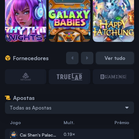
Fornecedores
Ver tudo
Apostas
Todas as Apostas
Jogo
Mult.
Prêmio
0.19×
Cai Shen's Palace: Hold'n'Link