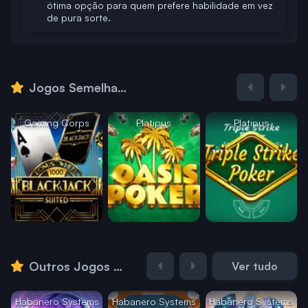
ótima opção para quem prefere habilidade em vez
de pura sorte.
Jogos Semelhantes
Gaming Corps
Platipus
Platipus
Outros Jogos De Habanero Systems
Ver tudo
Habanero Systems
Habanero Systems
Habanero Systems