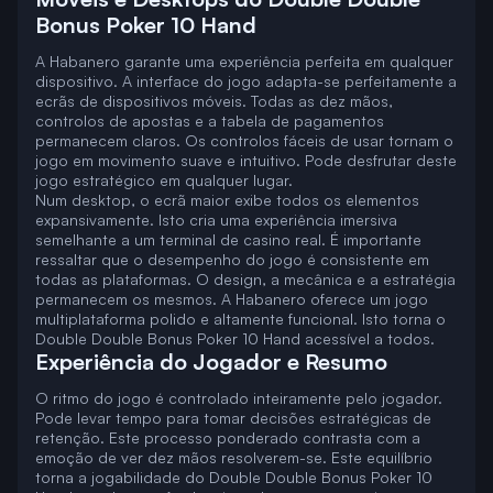
Bonus Poker 10 Hand
A Habanero garante uma experiência perfeita em qualquer
dispositivo. A interface do jogo adapta-se perfeitamente a
ecrãs de dispositivos móveis. Todas as dez mãos,
controlos de apostas e a tabela de pagamentos
permanecem claros. Os controlos fáceis de usar tornam o
jogo em movimento suave e intuitivo. Pode desfrutar deste
jogo estratégico em qualquer lugar.
Num desktop, o ecrã maior exibe todos os elementos
expansivamente. Isto cria uma experiência imersiva
semelhante a um terminal de casino real. É importante
ressaltar que o desempenho do jogo é consistente em
todas as plataformas. O design, a mecânica e a estratégia
permanecem os mesmos. A Habanero oferece um jogo
multiplataforma polido e altamente funcional. Isto torna o
Double Double Bonus Poker 10 Hand acessível a todos.
Experiência do Jogador e Resumo
O ritmo do jogo é controlado inteiramente pelo jogador.
Pode levar tempo para tomar decisões estratégicas de
retenção. Este processo ponderado contrasta com a
emoção de ver dez mãos resolverem-se. Este equilíbrio
torna a jogabilidade do Double Double Bonus Poker 10