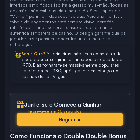
interface simplificada facilita a gestão multi-mão. Todas as
dez mãos são exibidas claramente. Botões simples de
“Manter” permitem decisões rápidas. Adicionalmente, a
tabela de pagamentos está sempre visível para fácil
referência. Efeitos sonoros clássicos completam a
autêntica atmosfera de casino. O design garante que os
jogadores se possam concentrar inteiramente na
estratégia.
Sabia Que?
As primeiras máquinas comerciais de
vídeo póquer surgiram em meados da década de
1970. Elas tornaram-se massivamente populares
na década de 1980, após ganharem espaço nos
casinos de Las Vegas.
Junte-se e Comece a Ganhar
Inscreva-se em 30 segundos
Registrar
Como Funciona o Double Double Bonus