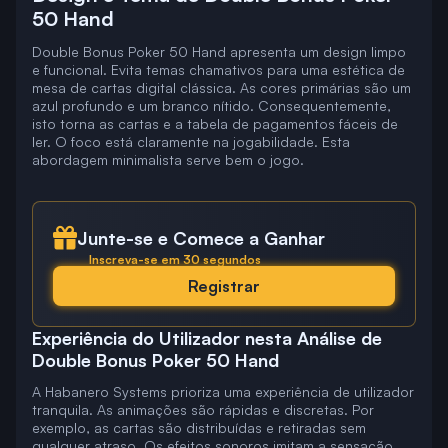
50 Hand
Double Bonus Poker 50 Hand apresenta um design limpo
e funcional. Evita temas chamativos para uma estética de
mesa de cartas digital clássica. As cores primárias são um
azul profundo e um branco nítido. Consequentemente,
isto torna as cartas e a tabela de pagamentos fáceis de
ler. O foco está claramente na jogabilidade. Esta
abordagem minimalista serve bem o jogo.
Junte-se e Comece a Ganhar
Inscreva-se em 30 segundos
Registrar
Experiência do Utilizador nesta Análise de
Double Bonus Poker 50 Hand
A Habanero Systems prioriza uma experiência de utilizador
tranquila. As animações são rápidas e discretas. Por
exemplo, as cartas são distribuídas e retiradas sem
qualquer atraso. Os efeitos sonoros imitam a sensação