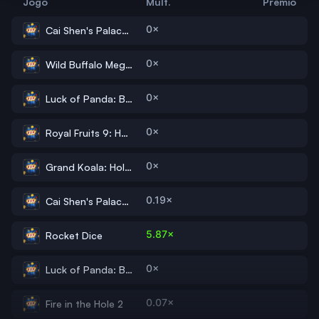
Jogo
Mult.
Prêmio
0×
Cai Shen's Palace: Hold'n'Link
0×
Wild Buffalo Megaways: Hold N Link
0×
Luck of Panda: Bonus Combo
0×
Royal Fruits 9: Hold 'n' Link
0×
Grand Koala: Hold ‘N’ Link
0.19×
Cai Shen's Palace: Hold'n'Link
5.87×
Rocket Dice
0×
Luck of Panda: Bonus Combo
0.07×
Fire in the Hole 2