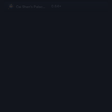
0.64×
Cai Shen's Palace: Hold'n'Link