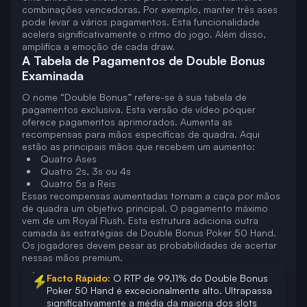
combinações vencedoras. Por exemplo, manter três ases
pode levar a vários pagamentos. Esta funcionalidade
acelera significativamente o ritmo do jogo. Além disso,
amplifica a emoção de cada draw.
A Tabela de Pagamentos de Double Bonus
Examinada
O nome “Double Bonus” refere-se à sua tabela de
pagamentos exclusiva. Esta versão de vídeo póquer
oferece pagamentos aprimorados. Aumenta as
recompensas para mãos específicas de quadra. Aqui
estão as principais mãos que recebem um aumento:
Quatro Ases
Quatro 2s, 3s ou 4s
Quatro 5s a Reis
Essas recompensas aumentadas tornam a caça por mãos
de quadra um objetivo principal. O pagamento máximo
vem de um Royal Flush. Esta estrutura adiciona outra
camada às estratégias de Double Bonus Poker 50 Hand.
Os jogadores devem pesar as probabilidades de acertar
nessas mãos premium.
Facto Rápido:
O RTP de 99,11% do Double Bonus
Poker 50 Hand é excecionalmente alto. Ultrapassa
significativamente a média da maioria dos slots