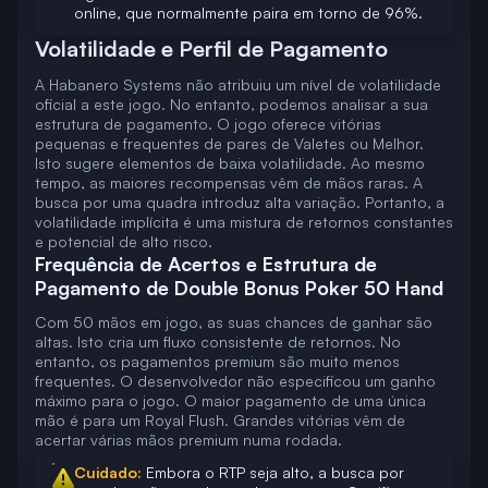
online, que normalmente paira em torno de 96%.
Volatilidade e Perfil de Pagamento
A Habanero Systems não atribuiu um nível de volatilidade
oficial a este jogo. No entanto, podemos analisar a sua
estrutura de pagamento. O jogo oferece vitórias
pequenas e frequentes de pares de Valetes ou Melhor.
Isto sugere elementos de baixa volatilidade. Ao mesmo
tempo, as maiores recompensas vêm de mãos raras. A
busca por uma quadra introduz alta variação. Portanto, a
volatilidade implícita é uma mistura de retornos constantes
e potencial de alto risco.
Frequência de Acertos e Estrutura de
Pagamento de Double Bonus Poker 50 Hand
Com 50 mãos em jogo, as suas chances de ganhar são
altas. Isto cria um fluxo consistente de retornos. No
entanto, os pagamentos premium são muito menos
frequentes. O desenvolvedor não especificou um ganho
máximo para o jogo. O maior pagamento de uma única
mão é para um Royal Flush. Grandes vitórias vêm de
acertar várias mãos premium numa rodada.
Cuidado:
Embora o RTP seja alto, a busca por