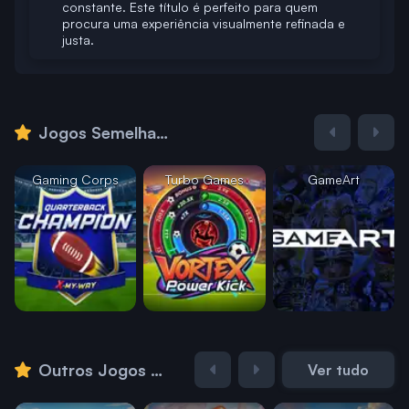
constante. Este título é perfeito para quem
procura uma experiência visualmente refinada e
justa.
Jogos Semelhantes
Gaming Corps
Turbo Games
GameArt
Outros Jogos De Gaming Corps
Ver tudo