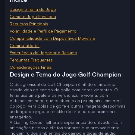
Design e Tema do Jogo
Como o Jogo Funciona
Recursos Principais
Volatilidade e Perfil de Pagamento
Compatibilidade com Dispositivos Móveis e
Computadores
Experiência do Jogador e Resumo
Perguntas Frequentes
Considerações Finais
Design e Tema do Jogo Golf Champion
O design visual de Golf Champion é nítido e moderno,
dando vida ao campo de golfe com cores vibrantes. O
tema usa uma paleta de verde, azul e violeta, com
detalhes em neon que destacam os principais elementos
do jogo. Verá bolas de golfe e outras imagens desportivas
ao longo do jogo, e o estilo de arte parece premium e
energético.
A Gaming Corps melhora a experiência do utilizador com
animações nítidas e efeitos sonoros que provavelmente
incluem ruídos ambientais do campo e dicas de áudio