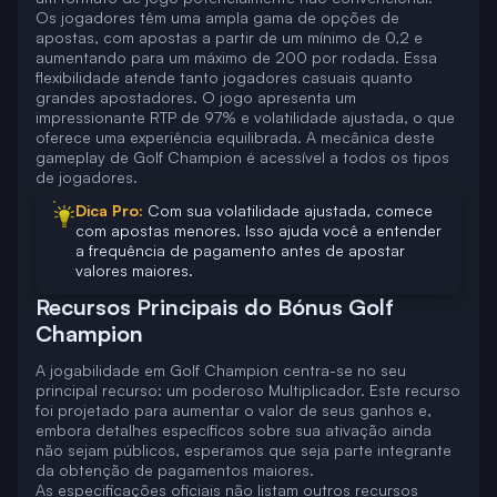
Os jogadores têm uma ampla gama de opções de
apostas, com apostas a partir de um mínimo de 0,2 e
aumentando para um máximo de 200 por rodada. Essa
flexibilidade atende tanto jogadores casuais quanto
grandes apostadores. O jogo apresenta um
impressionante RTP de 97% e volatilidade ajustada, o que
oferece uma experiência equilibrada. A mecânica deste
gameplay de Golf Champion é acessível a todos os tipos
de jogadores.
Dica Pro:
Com sua volatilidade ajustada, comece
com apostas menores. Isso ajuda você a entender
a frequência de pagamento antes de apostar
valores maiores.
Recursos Principais do Bónus Golf
Champion
A jogabilidade em Golf Champion centra-se no seu
principal recurso: um poderoso Multiplicador. Este recurso
foi projetado para aumentar o valor de seus ganhos e,
embora detalhes específicos sobre sua ativação ainda
não sejam públicos, esperamos que seja parte integrante
da obtenção de pagamentos maiores.
As especificações oficiais não listam outros recursos