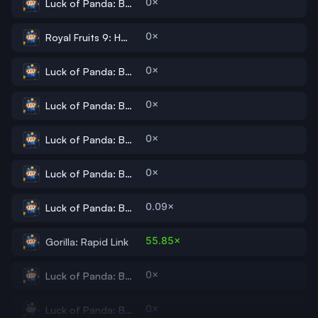
0×
Luck of Panda: Bonus Combo
0×
Royal Fruits 9: Hold 'n' Link
0×
Luck of Panda: Bonus Combo
0×
Luck of Panda: Bonus Combo
0×
Luck of Panda: Bonus Combo
0×
Luck of Panda: Bonus Combo
0.09×
Luck of Panda: Bonus Combo
55.85×
Gorilla: Rapid Link
0×
Luck of Panda: Bonus Combo
0×
Luck of Panda: Bonus Combo