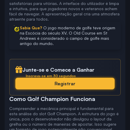
satisfatórias para vitórias. A interface do utilizador é limpa
e intuitiva, para que jogadores novos e veteranos achem
fácil de navegar. A apresentação geral cria uma atmosfera
atraente para todos.
Sabia Que?
O jogo moderno de golfe teve origem
na Escócia do século XV. O Old Course em St
Andrews é considerado o campo de golfe mais
antigo do mundo.
Junte-se e Comece a Ganhar
Inscreva-se em 30 segundos
Registrar
Como Golf Champion Funciona
Compreender a mecânica principal é fundamental para
esta análise do slot Golf Champion. A estrutura do jogo é
única, pois o desenvolvedor não divulgou o layout da
grelha ou o número de maneiras de apostar. Isso sugere
um formato de jogo potencialmente não convencional.