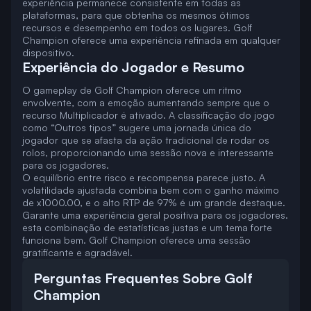
experiência permanece consistente em todas as
plataformas, para que obtenha os mesmos ótimos
recursos e desempenho em todos os lugares. Golf
Champion oferece uma experiência refinada em qualquer
dispositivo.
Experiência do Jogador e Resumo
O gameplay de Golf Champion oferece um ritmo
envolvente, com a emoção aumentando sempre que o
recurso Multiplicador é ativado. A classificação do jogo
como “Outros tipos” sugere uma jornada única do
jogador que se afasta da ação tradicional de rodar os
rolos, proporcionando uma sessão nova e interessante
para os jogadores.
O equilíbrio entre risco e recompensa parece justo. A
volatilidade ajustada combina bem com o ganho máximo
de x1000.00, e o alto RTP de 97% é um grande destaque.
Garante uma experiência geral positiva para os jogadores.
esta combinação de estatísticas justas e um tema forte
funciona bem. Golf Champion oferece uma sessão
gratificante e agradável.
Perguntas Frequentes Sobre Golf
Champion