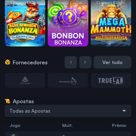
Gaming Corps
Gaming Corps
Gaming Corps
Fornecedores
Ver tudo
Apostas
Todas as Apostas
Jogo
Mult.
Prêmio