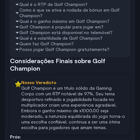
Qual é o RTP de Golf Champion?
Como é que se ativa a rodada de bónus em Golf
O jogo tem um RTP de 97%, que está bem
Champion?
acima do padrão da indústria.
Qual é o ganho máximo em Golf Champion?
Os dados oficiais do jogo listam apenas um
Golf Champion é popular para jogar em?
recurso Multiplicador. Detalhes sobre como
O ganho máximo é x1000.00 da sua aposta,
Golf Champion está disponível no telemóvel?
ativar uma rodada de bónus específica não
alcançável através do recurso Multiplicador
Sim, Golf Champion continua popular em
Qual é a volatilidade de Golf Champion?
foram fornecidos pelo desenvolvedor.
principal do jogo.
devido ao seu alto RTP, tema desportivo
Sim, Golf Champion é totalmente otimizado
Quem faz Golf Champion?
envolvente e jogabilidade equilibrada.
para dispositivos iOS e Android com
O jogo tem volatilidade ajustada, o que
Posso jogar Golf Champion gratuitamente?
controlos amigáveis ao toque e desempenho
significa que oferece uma mistura equilibrada
Golf Champion é desenvolvido pela Gaming
perfeito.
de tamanhos e frequências de ganhos.
Corps, conhecida por criar jogos de slot
Sim, a maioria dos casinos licenciados
Considerações Finais sobre Golf
inovadores com mecânicas únicas.
oferece um modo de demonstração onde
Champion
pode experimentar Golf Champion sem
arriscar dinheiro real.
Nosso Veredicto
Golf Champion é um título sólido da Gaming
Corps com um RTP notável de 97%. Seu tema
desportivo refinado e jogabilidade focada no
multiplicador criam uma experiência agradável.
Embora o ganho máximo de x1000.00 seja
moderado, a natureza equilibrada do jogo torna-o
uma escolha confiável. continua a ser uma ótima
escolha para jogadores que amam temas.
Prós: