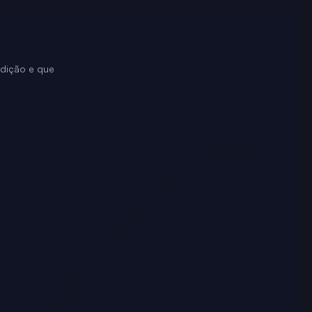
sdição e que