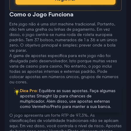
Como o Jogo Funciona
Este jogo não é uma slot machine tradicional. Portanto,
não tem uma grelha ou linhas de pagamento. Em vez
disso, o jogo centra-se numa roda de roleta europeia
padrão. Tem 37 bolsos, numerados de 1 a 36 e um único
zero. O objetivo principal é simples: prever onde a bola
vai parar.
A gama de apostas específica para este jogo não foi
divulgada pelo desenvolvedor. Isto porque muitas vezes
varia de casino para casino. No entanto, o jogo inclui
todas as apostas internas e externas padrão. Pode
colocar apostas em números únicos, grupos de números
ou cores.
Dica Pro:
Equilibre as suas apostas. Faça algumas
apostas Straight Up para chances de
multiplicador. Além disso, use apostas externas
como Vermelho/Preto para manter a sua banca.
O jogo apresenta um forte RTP de 97,3%. As
classificações de volatilidade tradicionais não se aplicam
aqui. Em vez disso, você controla o nível de risco. Apostas
de baixo risco como Vermelho/Preto oferecem vitórias