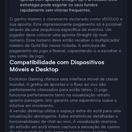
estratégia pode esgotar os seus fundos
rapidamente sem vitórias frequentes.
O ganho máximo é claramente declarado como x500,00 a
sua aposta. Este impressionante pagamento só é possível
através de uma sequência específica de eventos. Um
jogador deve colocar uma aposta Straight Up num
número. Esse número deve então receber o multiplicador
máximo de Gold Bar nessa rodada. A estrutura de
pagamento do jogo é flexível, capacitando-o a escolher o
seu estilo de jogo.
Compatibilidade com Dispositivos
Móveis e Desktop
Evolution Gaming oferece uma interface móvel de classe
mundial. A grelha de apostas e o fluxo ao vivo são
perfeitamente otimizados para ecrãs táteis. O jogo
funciona perfeitamente tanto na visualização retrato
quanto paisagem. Isto garante uma experiência suave e
intuitiva em movimento.
A versão desktop utiliza o espaço extra do ecrã para uma
visualização abrangente. Exibe estatísticas detalhadas e
funcionalidades de chat ao vivo. A visualização imersiva
do estúdio em ecrã inteiro captura a sensação de casino
de alta qualidade. Isto torna a experiência desktop