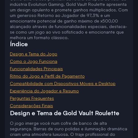
indústria Evolution Gaming, Gold Vault Roulette apresenta
um design opulento e promete ganhos multiplicados. Com
um generoso Retorno ao Jogador de 97,3% e um
emocionante potencial de ganho máximo de x500,00
alcançado através de funcionalidades especiais, destaca-
se como um jogo ao vivo sofisticado e emocionante que
melhora um formato clássico.
Índice
Design e Tema do Jogo
Como o Jogo Funciona
Funcionalidades Principais
Ritmo do Jogo e Perfil de Pagamento
Compatibilidade com Dispositivos Móveis e Desktop
Experiência do Jogador e Resumo
Perguntas Frequentes
Considerações Finais
Design e Tema de Gold Vault Roulette
O jogo imerge você num cofre de banco de alta
segurança. Barras de ouro polidas e iluminação dramática
criam uma atmosfera luxuosa. O traje profissional do