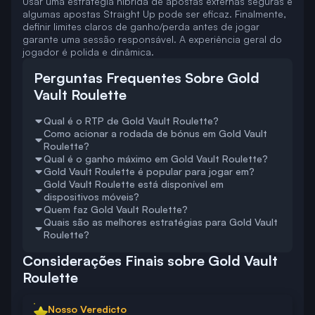
Usar uma estratégia híbrida de apostas externas seguras e
algumas apostas Straight Up pode ser eficaz. Finalmente,
definir limites claros de ganho/perda antes de jogar
garante uma sessão responsável. A experiência geral do
jogador é polida e dinâmica.
Perguntas Frequentes Sobre Gold
Vault Roulette
Qual é o RTP de Gold Vault Roulette?
Como acionar a rodada de bónus em Gold Vault
O jogo tem um RTP de 97,3%, que está
Roulette?
acima da média para o padrão da indústria.
Qual é o ganho máximo em Gold Vault Roulette?
Os multiplicadores de Gold Bar são a
Gold Vault Roulette é popular para jogar em?
principal funcionalidade de bónus. Eles são
O ganho máximo é x500,00 a sua aposta.
Gold Vault Roulette está disponível em
aplicados automaticamente a pontos de
Isto é alcançável quando um multiplicador
Sim, Gold Vault Roulette permanece popular
dispositivos móveis?
aposta Straight Up aleatórios em cada
máximo aterra na sua aposta Straight Up
em devido ao seu elevado RTP,
Quem faz Gold Vault Roulette?
rodada de jogo.
vencedora.
multiplicadores envolventes e tema luxuoso.
Sim, Gold Vault Roulette está totalmente
Quais são as melhores estratégias para Gold Vault
otimizado para dispositivos iOS e Android
Gold Vault Roulette é desenvolvido pela
Roulette?
com controlos fáceis de usar e desempenho
Evolution Gaming, conhecida por criar jogos
perfeito.
de casino ao vivo inovadores e de alta
Estratégias eficazes incluem gerir
Considerações Finais sobre Gold Vault
qualidade.
cuidadosamente a sua banca. Você também
Roulette
deve usar uma mistura de apostas internas e
externas. Finalmente, defina limites de sessão
para jogar de forma responsável.
Nosso Veredicto