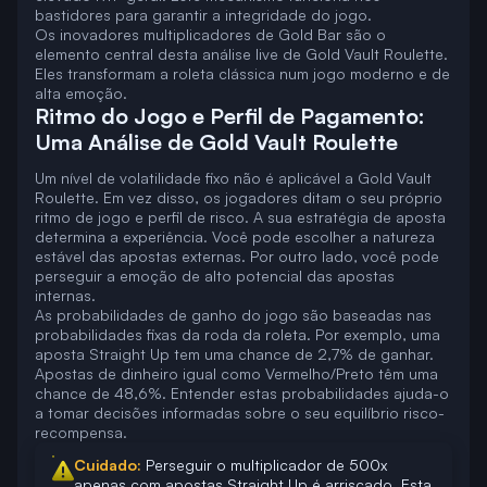
bastidores para garantir a integridade do jogo.
Os inovadores multiplicadores de Gold Bar são o
elemento central desta análise live de Gold Vault Roulette.
Eles transformam a roleta clássica num jogo moderno e de
alta emoção.
Ritmo do Jogo e Perfil de Pagamento:
Uma Análise de Gold Vault Roulette
Um nível de volatilidade fixo não é aplicável a Gold Vault
Roulette. Em vez disso, os jogadores ditam o seu próprio
ritmo de jogo e perfil de risco. A sua estratégia de aposta
determina a experiência. Você pode escolher a natureza
estável das apostas externas. Por outro lado, você pode
perseguir a emoção de alto potencial das apostas
internas.
As probabilidades de ganho do jogo são baseadas nas
probabilidades fixas da roda da roleta. Por exemplo, uma
aposta Straight Up tem uma chance de 2,7% de ganhar.
Apostas de dinheiro igual como Vermelho/Preto têm uma
chance de 48,6%. Entender estas probabilidades ajuda-o
a tomar decisões informadas sobre o seu equilíbrio risco-
recompensa.
Cuidado:
Perseguir o multiplicador de 500x
apenas com apostas Straight Up é arriscado. Esta