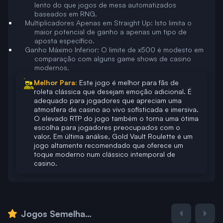
lento do que jogos de mesa automatizados
baseados em RNG.
Multiplicadores Apenas em Straight Up: Isto limita o
maior potencial de ganho a apenas um tipo de
aposta específico.
Ganho Máximo Inferior: O limite de x500 é modesto em
comparação com alguns game shows de casino
modernos.
Melhor Para:
Este jogo é melhor para fãs de
roleta clássica que desejam emoção adicional. É
adequado para jogadores que apreciam uma
atmosfera de casino ao vivo sofisticada e imersiva.
O elevado RTP do jogo também o torna uma ótima
escolha para jogadores preocupados com o
valor. Em última análise, Gold Vault Roulette é um
jogo altamente recomendado que oferece um
toque moderno num clássico intemporal de
casino.
Jogos Semelhantes