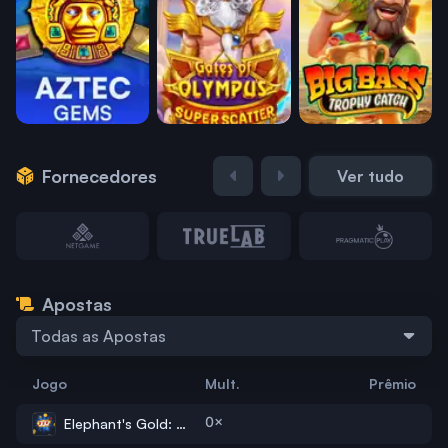
Fornecedores
Ver tudo
Apostas
Todas as Apostas
Jogo
Mult.
Prêmio
0×
Elephant's Gold: Bonus Combo