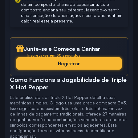
de um composto chamado capsaicina. Este
composto engana seu cérebro, fazendo-o sentir
uma sensação de queimação, mesmo que nenhum
calor real esteja presente.
Junte-se e Comece a Ganhar
Inscreva-se em 30 segundos
Registrar
Como Funciona a Jogabilidade de Triple
X Hot Pepper
Esta análise do slot Triple X Hot Pepper detalha suas
mecânicas simples. O jogo usa uma grade compacta 3×3.
Isso significa que existem três rolos e três linhas. Em vez
de linhas de pagamento tradicionais, oferece 27 maneiras
de ganhar. Você cria combinações vencedoras ao acertar
símbolos correspondentes em rolos adjacentes. Esta
configuração torna as vitórias fáceis de identificar e
acompanhar.