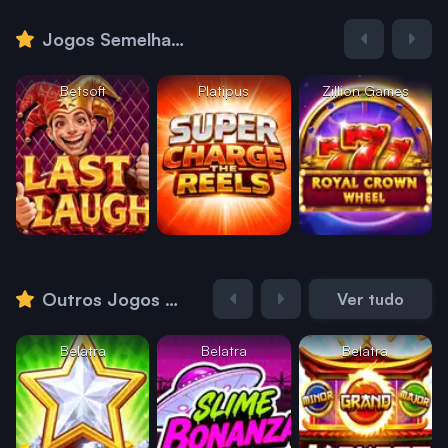
Jogos Semelhantes
Betsoft
Platipus
Zillion Games
Outros Jogos De Belatra
Ver tudo
Belatra
Belatra
Belatra