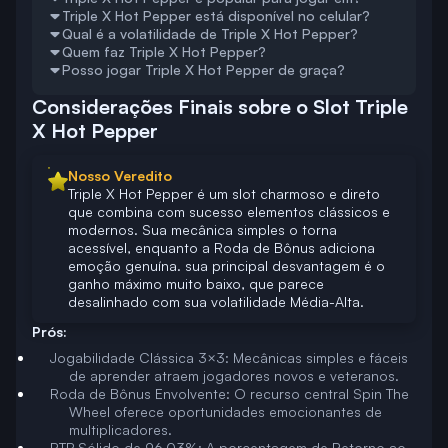
símbolos de bônus necessários. Isso aciona o
O ganho máximo é x168,00 sua aposta,
Triple X Hot Pepper está disponível no celular?
recurso Spin The Wheel, onde você pode
alcançável durante o recurso Roda de Bônus.
Sim, Triple X Hot Pepper continua popular em
Qual é a volatilidade de Triple X Hot Pepper?
ganhar multiplicadores.
devido ao seu tema de frutas clássico, roda
Sim, Triple X Hot Pepper é totalmente
Quem faz Triple X Hot Pepper?
de bônus envolvente e volatilidade Média-
otimizado para dispositivos iOS e Android
O jogo tem volatilidade Média-Alta, o que
Posso jogar Triple X Hot Pepper de graça?
Alta equilibrada.
com controles amigáveis ao toque e
significa que as vitórias podem ser maiores,
Triple X Hot Pepper é desenvolvido pela
desempenho perfeito.
mas podem ocorrer com menos frequência.
Belatra Games, conhecida por criar jogos de
Sim, a maioria dos cassinos licenciados
Considerações Finais sobre o Slot Triple
slot inovadores com mecânicas únicas.
oferece um modo de demonstração onde
X Hot Pepper
você pode experimentar Triple X Hot Pepper
sem arriscar dinheiro real.
Nosso Veredito
Triple X Hot Pepper é um slot charmoso e direto
que combina com sucesso elementos clássicos e
modernos. Sua mecânica simples o torna
acessível, enquanto a Roda de Bônus adiciona
emoção genuína. sua principal desvantagem é o
ganho máximo muito baixo, que parece
desalinhado com sua volatilidade Média-Alta.
Prós:
Jogabilidade Clássica 3×3: Mecânicas simples e fáceis
de aprender atraem jogadores novos e veteranos.
Roda de Bônus Envolvente: O recurso central Spin The
Wheel oferece oportunidades emocionantes de
multiplicadores.
RTP Sólido de 96,03%: A porcentagem de Retorno ao