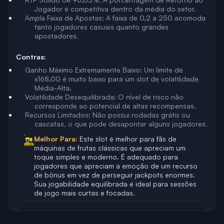
Jogador é competitiva dentro da média do setor.
Ampla Faixa de Apostas: A faixa de 0,2 a 250 acomoda
tanto jogadores casuais quanto grandes
apostadores.
Contras:
Ganho Máximo Extremamente Baixo: Um limite de
x168,00 é muito baixo para um slot de volatilidade
Média-Alta.
Volatilidade Desequilibrada: O nível de risco não
corresponde ao potencial de altas recompensas.
Recursos Limitados: Não possui rodadas grátis ou
cascatas, o que pode desapontar alguns jogadores.
Melhor Para:
Este slot é melhor para fãs de
máquinas de frutas clássicas que apreciam um
toque simples e moderno. É adequado para
jogadores que apreciam a emoção de um recurso
de bônus em vez de perseguir jackpots enormes.
Sua jogabilidade equilibrada é ideal para sessões
de jogo mais curtas e focadas.