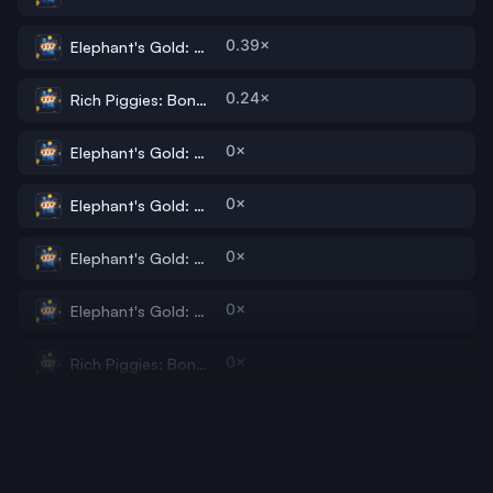
0.39×
Elephant's Gold: Bonus Combo
0.24×
Rich Piggies: Bonus Combo
0×
Elephant's Gold: Bonus Combo
0×
Elephant's Gold: Bonus Combo
0×
Elephant's Gold: Bonus Combo
0×
Elephant's Gold: Bonus Combo
0×
Rich Piggies: Bonus Combo