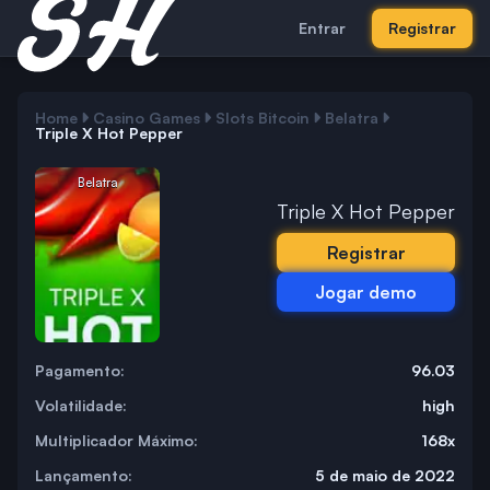
Entrar
Registrar
Home
Casino Games
Slots Bitcoin
Belatra
Triple X Hot Pepper
Belatra
Triple X Hot Pepper
Registrar
Jogar demo
Pagamento:
96.03
Volatilidade:
high
Multiplicador Máximo:
168x
Lançamento:
5 de maio de 2022