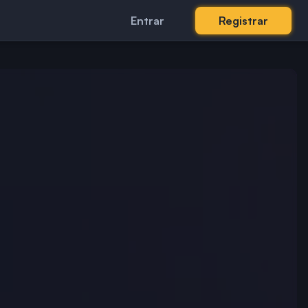
Entrar
Registrar