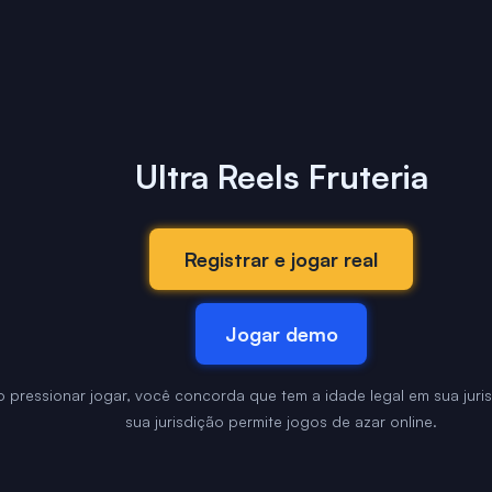
Ultra Reels Fruteria
Registrar e jogar real
Jogar demo
 pressionar jogar, você concorda que tem a idade legal em sua juri
sua jurisdição permite jogos de azar online.