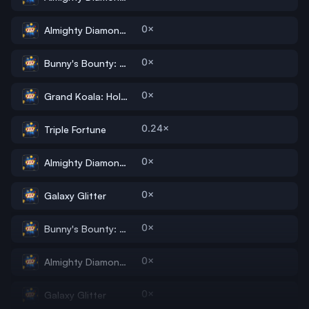
0×
Almighty Diamonds: Hold 'N' Link
0×
Bunny's Bounty: Hold`n`Link
0×
Grand Koala: Hold ‘N’ Link
0.24×
Triple Fortune
0×
Almighty Diamonds: Hold 'N' Link
0×
Galaxy Glitter
0×
Bunny's Bounty: Hold`n`Link
0×
Almighty Diamonds: Hold 'N' Link
0×
Galaxy Glitter