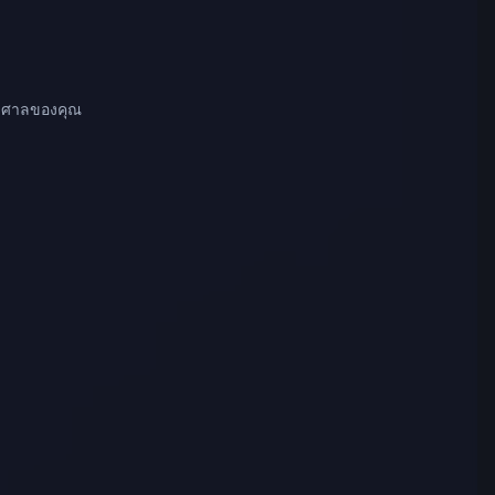
าจศาลของคุณ