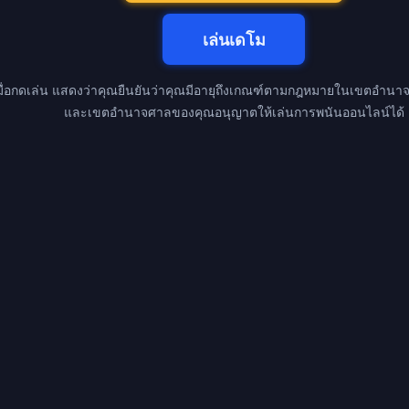
เล่นเดโม
มื่อกดเล่น แสดงว่าคุณยืนยันว่าคุณมีอายุถึงเกณฑ์ตามกฎหมายในเขตอำน
และเขตอำนาจศาลของคุณอนุญาตให้เล่นการพนันออนไลน์ได้