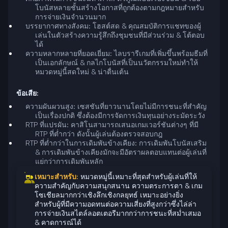
โบนัสหลายชั้นสร้างโอกาสที่ถูกต้องตามกฎหมายสำหรับ
การจ่ายเงินจำนวนมาก
บรรยากาศทางสังคม: โฮสต์สด & คุณสมบัติการแชทของผู้
เล่นในตัวสร้างความรู้สึกถึงชุมชนที่มีส่วนร่วม & โต้ตอบ
ได้
ความหลากหลายที่ยอดเยี่ยม: ไลบรารีเกมที่เพิ่มขึ้นพร้อมธีมที่
เป็นเอกลักษณ์ & กลไกโบนัสที่เป็นนวัตกรรมใหม่ทำให้
หมวดหมู่นี้สดใหม่ & น่าตื่นเต้น
ข้อเสีย:
ความผันผวนสูง: เซสชันที่ยาวนานโดยไม่มีการชนะที่สำคัญ
เป็นเรื่องปกติ ซึ่งต้องมีการจัดการเงินทุนอย่างระมัดระวัง
RTP ที่แปรผัน: คาสิโนสามารถเสนอเกมเวอร์ชันต่างๆ ที่มี
RTP ที่ต่ำกว่า ดังนั้นผู้เล่นต้องตรวจสอบกฎ
RTP ที่ต่ำกว่าในการเดิมพันข้างเคียง: การเดิมพันโบนัสเสริม
& การเดิมพันข้างเคียงมักจะมีอัตราผลตอบแทนต่อผู้เล่นที่
แย่กว่าการเดิมพันหลัก
เหมาะสำหรับ:
หมวดหมู่นี้เหมาะที่สุดสำหรับผู้เล่นที่ให้
ความสำคัญกับความสนุกสนาน ความตระการตา & เกม
โซเชียลมากกว่าเชิงลึกเชิงกลยุทธ์ เหมาะอย่างยิ่ง
สำหรับผู้ที่มีความอดทนต่อความเสี่ยงที่สูงกว่าซึ่งไล่ล่า
การจ่ายเงินสไตล์ลอตเตอรีมากกว่าการชนะที่สม่ำเสมอ
& คาดการณ์ได้