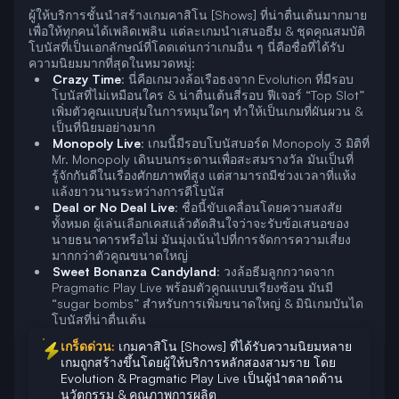
ผู้ให้บริการชั้นนำสร้างเกมคาสิโน [Shows] ที่น่าตื่นเต้นมากมาย
เพื่อให้ทุกคนได้เพลิดเพลิน แต่ละเกมนำเสนอธีม & ชุดคุณสมบัติ
โบนัสที่เป็นเอกลักษณ์ที่โดดเด่นกว่าเกมอื่น ๆ นี่คือชื่อที่ได้รับ
ความนิยมมากที่สุดในหมวดหมู่:
Crazy Time
: นี่คือเกมวงล้อเรือธงจาก Evolution ที่มีรอบ
โบนัสที่ไม่เหมือนใคร & น่าตื่นเต้นสี่รอบ ฟีเจอร์ “Top Slot”
เพิ่มตัวคูณแบบสุ่มในการหมุนใดๆ ทำให้เป็นเกมที่ผันผวน &
เป็นที่นิยมอย่างมาก
Monopoly Live
: เกมนี้มีรอบโบนัสบอร์ด Monopoly 3 มิติที่
Mr. Monopoly เดินบนกระดานเพื่อสะสมรางวัล มันเป็นที่
รู้จักกันดีในเรื่องศักยภาพที่สูง แต่สามารถมีช่วงเวลาที่แห้ง
แล้งยาวนานระหว่างการตีโบนัส
Deal or No Deal Live
: ชื่อนี้ขับเคลื่อนโดยความสงสัย
ทั้งหมด ผู้เล่นเลือกเคสแล้วตัดสินใจว่าจะรับข้อเสนอของ
นายธนาคารหรือไม่ มันมุ่งเน้นไปที่การจัดการความเสี่ยง
มากกว่าตัวคูณขนาดใหญ่
Sweet Bonanza Candyland
: วงล้อธีมลูกกวาดจาก
Pragmatic Play Live พร้อมตัวคูณแบบเรียงซ้อน มันมี
“sugar bombs” สำหรับการเพิ่มขนาดใหญ่ & มินิเกมบันได
โบนัสที่น่าตื่นเต้น
เกร็ดด่วน:
เกมคาสิโน [Shows] ที่ได้รับความนิยมหลาย
เกมถูกสร้างขึ้นโดยผู้ให้บริการหลักสองสามราย โดย
Evolution & Pragmatic Play Live เป็นผู้นำตลาดด้าน
นวัตกรรม & คุณภาพการผลิต