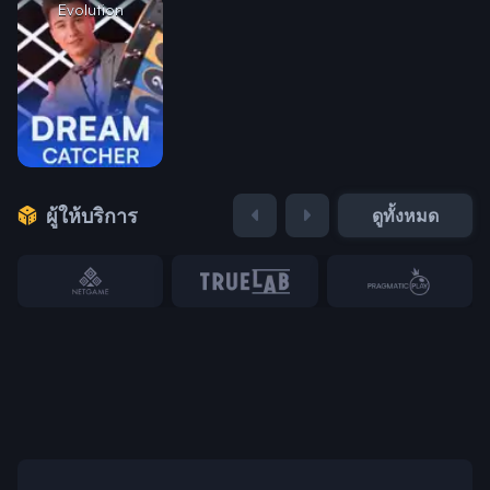
Evolution
ผู้ให้บริการ
ดูทั้งหมด