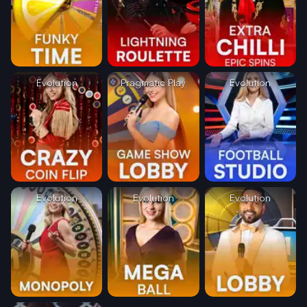
Evolution
Pragmatic Play
Evolution
Evolution
Evolution
Evolution