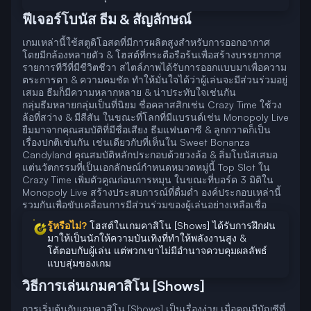
ฟีเจอร์โบนัส ธีม & สัญลักษณ์
เกมเหล่านี้ใช้สตูดิโอสดที่มีการผลิตสูงสำหรับการออกอากาศ
โดยมีกล้องหลายตัว & โฮสต์ที่กระตือรือร้นเพื่อสร้างบรรยากาศ
รายการทีวีที่มีชีวิตชีวา สไตล์ภาพได้รับการออกแบบมาเพื่อความ
ตระการตา & ความคมชัด ทำให้มั่นใจได้ว่าผู้เล่นจะมีส่วนร่วมอยู่
เสมอ ธีมก็มีความหลากหลาย & น่าประทับใจเช่นกัน
กลุ่มธีมหลายกลุ่มเป็นที่นิยม ชื่อคลาสสิกเช่น Crazy Time ใช้วง
ล้อที่สว่าง & มีสีสัน ในขณะที่โลกที่มีแบรนด์เช่น Monopoly Live
ยืมมาจากคุณสมบัติที่มีชื่อเสียง ธีมแฟนตาซี & ลูกกวาดก็เป็น
เรื่องปกติเช่นกัน เช่นเดียวกับที่เห็นใน Sweet Bonanza
Candyland คุณสมบัติหลักประกอบด้วยวงล้อ & ลิ่มโบนัสเสมอ
แต่นวัตกรรมที่เป็นเอกลักษณ์กำหนดหมวดหมู่นี้ Top Slot ใน
Crazy Time เพิ่มตัวคูณก่อนการหมุน ในขณะที่บอร์ด 3 มิติใน
Monopoly Live สร้างประสบการณ์ที่ดื่มด่ำ องค์ประกอบเหล่านี้
รวมกันเพื่อขับเคลื่อนการมีส่วนร่วมของผู้เล่นอย่างเหลือเชื่อ
รู้หรือไม่?
โฮสต์ในเกมคาสิโน [Shows] ได้รับการฝึกฝน
มาให้เป็นนักให้ความบันเทิงที่ทำให้พลังงานสูง &
โต้ตอบกับผู้เล่น แต่พวกเขาไม่มีอำนาจควบคุมผลลัพธ์
แบบสุ่มของเกม
วิธีการเล่นเกมคาสิโน [Shows]
การเริ่มต้นกับเกมคาสิโน [Shows] เป็นเรื่องง่าย เมื่อคุณมีบัญชีที่