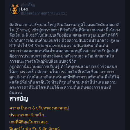
เขียนโดย
Leo
อัปเดตเมื่อ
8 พฤศจิกายน 2025
มัลติเพลายเออร์ขนาดใหญ่ & พลังงานสตูดิโอสดผลักดันเกมคาสิ
โน [Shows] เข้าสู่ทุกรายการที่กำลังเป็นที่นิยม เกมเหล่านี้เน้นวง
ล้อเงิน & ฟีเจอร์โบนัสแบบเรียงซ้อน ผสมผสานรูปแบบสไตล์ทีวี
เข้ากับการเดิมพันด้วยเงินจริง ด้วยความผันผวนปานกลาง-สูง &
RTP ทั่วไป 94-96% พวกเขาเน้นความบันเทิงที่น่าตื่นเต้น
มากกว่าผลตอบแทนที่สม่ำเสมอ หมวดหมู่นี้เหมาะสำหรับผู้เล่นที่
ต้องการประสบการณ์ทางสังคม พลังงานสูง พร้อมศักยภาพใน
การชนะรางวัลใหญ่ที่เปลี่ยนแปลงชีวิต
กฎกติกานั้นง่ายต่อการเรียนรู้ ทำให้ทุกคนสามารถเข้าร่วมสนุก
ได้อย่างรวดเร็ว ศักยภาพในการจ่ายเงินที่เหลือเชื่อมาจากการ
คูณ & รอบโบนัสแบบอินเทอร์แอกทีฟที่สามารถซ้อนกันเพื่อให้ได้
ผลลัพธ์ที่น่าตื่นตาตื่นใจ ท้ายที่สุดแล้วเกมเหล่านี้นำเสนอความ
ตระการตาที่ไม่มีใครเทียบได้ & ความตื่นเต้นของการชนะที่
ผันผวน
สารบัญ
ความเป็นมา & บริบทของหมวดหมู่
ประเภทเกม & กลไก
เกมที่ดีที่สุดในการลอง
ฟีเจอร์โบนัส ธีม & สัญลักษณ์