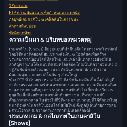
วิธีการเล่น
RTP ความผันผวน & ข้อกำหนดทางเทคนิค
กลยุทธ์เกมคาสิโน & เคล็ดลับในการชนะ
คำถามที่พบบ่อย
ข้อคิดสุดท้าย
ความเป็นมา & บริบทของหมวดหมู่
เกมคาสิโน [Shows] ยืมรูปแบบที่น่าตื่นเต้นโดยตรงจากโทรทัศน์
โดยใช้แนวคิดยอดนิยมเช่นวงล้อเงิน & โฮสต์สดเพื่อสร้าง
ประสบการณ์ออนไลน์ที่สดใหม่ เกมเหล่านี้แตกต่างอย่างมีนัย
สำคัญจากเกมโต๊ะแบบดั้งเดิมหรือสล็อตโดยเน้นที่ความบันเทิง &
ปฏิสัมพันธ์ทางสังคมอย่างมาก ดังนั้นพวกเขามักจะมีความ
ผันผวนสูงกว่าเกมคาสิโนอื่น ๆ ส่วนใหญ่
ช่วง RTP ทั่วไปอยู่ระหว่าง 94% ถึง 96% แต่มันเป็นสิ่งสำคัญที่
จะต้องตรวจสอบเวอร์ชันเฉพาะของแต่ละเกม ความผันผวนเกือบ
จะสูงปานกลางถึงสูงมาก รูปแบบเซสชันทั่วไปเกี่ยวข้องกับการ
สูญเสียเล็กน้อยจำนวนมากคั่นด้วยการชนะที่หายาก แต่มี
ศักยภาพมหาศาล ในช่วงไม่กี่ปีที่ผ่านมา หมวดหมู่นี้ได้พัฒนาไปสู่
แนวดิ่งหลักในคาสิโนออนไลน์สมัยใหม่ ดึงดูดผู้เล่นด้วยการผสม
ผสานโอกาส & ความตระการตาที่เป็นเอกลักษณ์
ประเภทเกม & กลไกภายในเกมคาสิโน
[Shows]