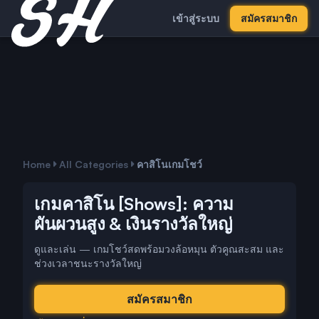
เข้าสู่ระบบ
สมัครสมาชิก
Home
All Categories
คาสิโนเกมโชว์
เกมคาสิโน [Shows]: ความ
ผันผวนสูง & เงินรางวัลใหญ่
ดูและเล่น — เกมโชว์สดพร้อมวงล้อหมุน ตัวคูณสะสม และ
ช่วงเวลาชนะรางวัลใหญ่
สมัครสมาชิก