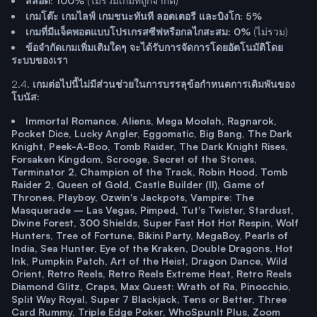
สล็อต:
100%
(ไม่รวมเกมที่ถูกจำกัด)
เกมโต๊ะ เกมไลฟ์ เกมชนะทันที ลอตเตอรี และบิงโก:
5%
เกมที่มีแจ็คพอตแบบโปรเกรสซีฟหรือกลไกสะสม:
0%
(ไม่รวม)
ข้อจำกัดเกมเพิ่มเติมใดๆ จะได้รับการจัดการโดยอัตโนมัติโดย
ระบบของเรา
2.4.
เกมต่อไปนี้ไม่มีส่วนช่วยในการบรรลุข้อกำหนดการเดิมพันของ
โบนัส:
Immortal Romance, Aliens, Mega Moolah, Ragnarok,
Pocket Dice, Lucky Angler, Eggomatic, Big Bang, The Dark
Knight, Peek-A-Boo, Tomb Raider, The Dark Knight Rises,
Forsaken Kingdom, Scrooge, Secret of the Stones,
Terminator 2, Champion of the Track, Robin Hood, Tomb
Raider 2, Queen of Gold, Castle Builder (II), Game of
Thrones, Playboy, Ozwin's Jackpots, Vampire: The
Masquerade – Las Vegas, Pimped, Tut's Twister, Stardust,
Divine Forest, 300 Shields, Super Fast Hot Hot Respin, Wolf
Hunters, Tree of Fortune, Bikini Party, MegaBoy, Pearls of
India, Sea Hunter, Eye of the Kraken, Double Dragons, Hot
Ink, Pumpkin Patch, Art of the Heist, Dragon Dance, Wild
Orient, Retro Reels, Retro Reels Extreme Heat, Retro Reels
Diamond Glitz, Craps, Max Quest: Wrath of Ra, Pinocchio,
Split Way Royal, Super 7 Blackjack, Tens or Better, Three
Card Rummy, Triple Edge Poker, WhoSpunIt Plus, Zoom