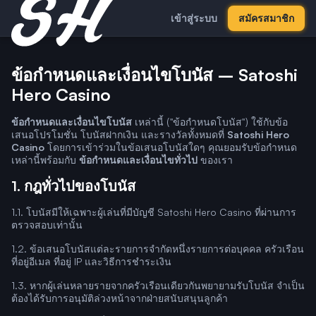
เข้าสู่ระบบ
สมัครสมาชิก
ข้อกำหนดและเงื่อนไขโบนัส – Satoshi
Hero Casino
ข้อกำหนดและเงื่อนไขโบนัส
เหล่านี้ ("ข้อกำหนดโบนัส") ใช้กับข้อ
เสนอโปรโมชั่น โบนัสฝากเงิน และรางวัลทั้งหมดที่
Satoshi Hero
Casino
โดยการเข้าร่วมในข้อเสนอโบนัสใดๆ คุณยอมรับข้อกำหนด
เหล่านี้พร้อมกับ
ข้อกำหนดและเงื่อนไขทั่วไป
ของเรา
1. กฎทั่วไปของโบนัส
1.1. โบนัสมีให้เฉพาะผู้เล่นที่มีบัญชี Satoshi Hero Casino ที่ผ่านการ
ตรวจสอบเท่านั้น
1.2. ข้อเสนอโบนัสแต่ละรายการจำกัดหนึ่งรายการต่อบุคคล ครัวเรือน
ที่อยู่อีเมล ที่อยู่ IP และวิธีการชำระเงิน
1.3. หากผู้เล่นหลายรายจากครัวเรือนเดียวกันพยายามรับโบนัส จำเป็น
ต้องได้รับการอนุมัติล่วงหน้าจากฝ่ายสนับสนุนลูกค้า