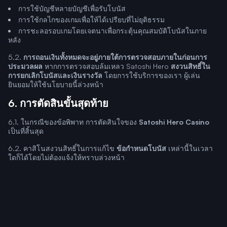
การใช้บัญชีหลายบัญชีเพื่อรับโบนัส
การใช้กลไกของเกมเพื่อให้ได้เปรียบที่ไม่ยุติธรรม
การชะลอรอบเกมโดยเจตนาเพื่อกระตุ้นคุณสมบัติโบนัสในภาย
หลัง
5.2.
การถอนเงินทั้งหมดจะอยู่ภายใต้การตรวจสอบภายในก่อนการ
ประมวลผล
หากการตรวจสอบล้มเหลว Satoshi Hero
สงวนสิทธิ์ใน
การยกเลิกโบนัสและเงินรางวัล
โดยการใช้บริการของเรา ผู้เล่น
ยินยอมให้ใช้นโยบายนี้ล่วงหน้า
6. การตัดสินขั้นสุดท้าย
6.1. ในกรณีของข้อพิพาท การตัดสินใจของ
Satoshi Hero Casino
เป็นที่สิ้นสุด
6.2. คาสิโนสงวนสิทธิ์ในการแก้ไข
ข้อกำหนดโบนัส
เหล่านี้ในเวลา
ใดก็ได้โดยไม่ต้องแจ้งให้ทราบล่วงหน้า