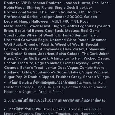
Roulette, VIP European Roulette, London Hunter, Reel Steal,
Robin Hood: Shifting Riches, Single Deck Blackjack
Professional Series, The French Roulette, TXS Hold'em
Professional Series, Jackpot Jester 200000, Golden
Legend, Happy Halloween, MULTIFRUIT 81, Royal
Masquerade, Tower Quest, Hugo 2, Astro Legends: Lyra and
Erion, Beautiful Bones, Cool Buck, Medusa, Reel Gems,
Spectacular Wheel of Wealth, Untamed Bengal Tiger,
Untamed Crowned Eagle, Untamed Giant Panda, Untamed
Wolf Pack, Wheel of Wealth, Wheel of Wealth Special
Edition, Book of Oz, Alchymedes, Dark Vortex, Holmes and
the Stolen Stones, Jokerizer, Spina Colada, The Dark Joker
Rizes, Vikings Go Berzerk, Vikings go to Hell, Wicked Circus,
Scarab Treasure, Rage to Riches, Gems Odyssey, Cazino
Cosmos, Baker's Treat, Lemur Does Vegas, Zombie Hoard,
Bookie of Odds, Scudamore's Super Stakes, Sugar Pop and
Sugar Pop 2: Double Dipped, Fruitbat Crazy, Santa's Village.
สล็อต Belatra ทั้งหมดยังถูกแยกออกด้วยยกเว้น:
Venetian Rain,
Customs Storage, Jingle Bells, 7 Days of the Spanish Armada,
Neptune's Kingdom, Dracula Riches
2.5.
เกมต่อไปนี้มีส่วนช่วยในข้อกำหนดการเดิมพันในอัตราที่ลดลง:
การมีส่วนร่วม 50%:
Bloodsuckers, Bloodsuckers Touch,
Kings of Chicago, Simsalabim, Zombies, Jack Hammer, Jack