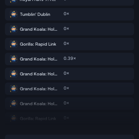
0×
Tumblin' Dublin
0×
Grand Koala: Hold ‘N’ Link
0×
Gorilla: Rapid Link
0.39×
Grand Koala: Hold ‘N’ Link
0×
Grand Koala: Hold ‘N’ Link
0×
Grand Koala: Hold ‘N’ Link
0×
Grand Koala: Hold ‘N’ Link
0×
Gorilla: Rapid Link