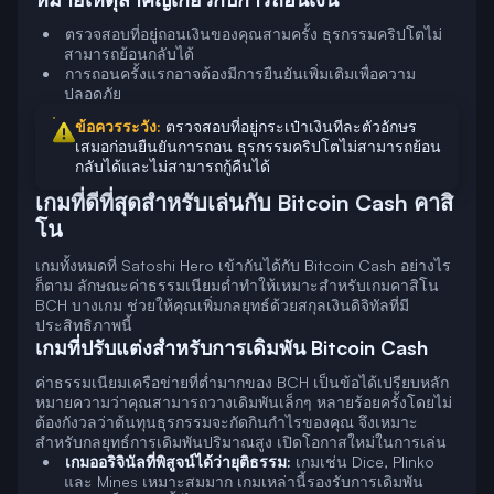
ตรวจสอบที่อยู่ถอนเงินของคุณสามครั้ง ธุรกรรมคริปโตไม่
สามารถย้อนกลับได้
การถอนครั้งแรกอาจต้องมีการยืนยันเพิ่มเติมเพื่อความ
ปลอดภัย
ข้อควรระวัง:
ตรวจสอบที่อยู่กระเป๋าเงินทีละตัวอักษร
เสมอก่อนยืนยันการถอน ธุรกรรมคริปโตไม่สามารถย้อน
กลับได้และไม่สามารถกู้คืนได้
เกมที่ดีที่สุดสำหรับเล่นกับ Bitcoin Cash คาสิ
โน
เกมทั้งหมดที่ Satoshi Hero เข้ากันได้กับ Bitcoin Cash อย่างไร
ก็ตาม ลักษณะค่าธรรมเนียมต่ำทำให้เหมาะสำหรับเกมคาสิโน
BCH บางเกม ช่วยให้คุณเพิ่มกลยุทธ์ด้วยสกุลเงินดิจิทัลที่มี
ประสิทธิภาพนี้
เกมที่ปรับแต่งสำหรับการเดิมพัน Bitcoin Cash
ค่าธรรมเนียมเครือข่ายที่ต่ำมากของ BCH เป็นข้อได้เปรียบหลัก
หมายความว่าคุณสามารถวางเดิมพันเล็กๆ หลายร้อยครั้งโดยไม่
ต้องกังวลว่าต้นทุนธุรกรรมจะกัดกินกำไรของคุณ จึงเหมาะ
สำหรับกลยุทธ์การเดิมพันปริมาณสูง เปิดโอกาสใหม่ในการเล่น
เกมออริจินัลที่พิสูจน์ได้ว่ายุติธรรม:
เกมเช่น Dice, Plinko
และ Mines เหมาะสมมาก เกมเหล่านี้รองรับการเดิมพัน