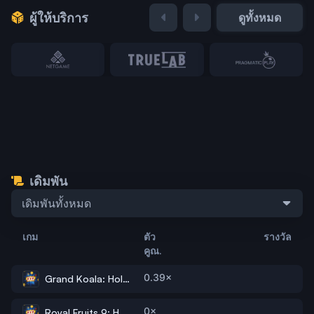
ผู้ให้บริการ
ดูทั้งหมด
เดิมพัน
เดิมพันทั้งหมด
เกม
ตัว
รางวัล
คูณ.
0.39×
Grand Koala: Hold ‘N’ Link
0×
Royal Fruits 9: Hold 'n' Link