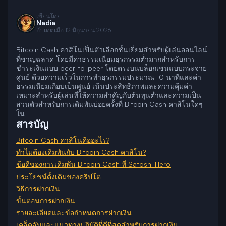
เขียนโดย
Nadia
อัปเดตเมื่อ
12 มิถุนายน 2026
Bitcoin Cash คาสิโนเป็นตัวเลือกชั้นเยี่ยมสำหรับผู้เล่นออนไลน์
ที่ชาญฉลาด โดยมีค่าธรรมเนียมธุรกรรมต่ำมากสำหรับการ
ชำระเงินแบบ peer-to-peer โดยตรงบนบล็อกเชนแบบกระจาย
ศูนย์ ด้วยความเร็วในการทำธุรกรรมประมาณ 10 นาทีและค่า
ธรรมเนียมเกือบเป็นศูนย์ เน้นประสิทธิภาพและความคุ้มค่า
เหมาะสำหรับผู้เล่นที่ให้ความสำคัญกับต้นทุนต่ำและความเป็น
ส่วนตัวสำหรับการเดิมพันบ่อยครั้งที่ Bitcoin Cash คาสิโนใดๆ
ใน
สารบัญ
Bitcoin Cash คาสิโนคืออะไร?
ทำไมต้องเดิมพันกับ Bitcoin Cash คาสิโน?
ข้อดีของการเดิมพัน Bitcoin Cash ที่ Satoshi Hero
ประโยชน์ดั้งเดิมของคริปโต
วิธีการฝากเงิน
ขั้นตอนการฝากเงิน
รายละเอียดและข้อกำหนดการฝากเงิน
เคล็ดลับและแนวทางปฏิบัติที่ดีที่สุดสำหรับการฝากเงิน