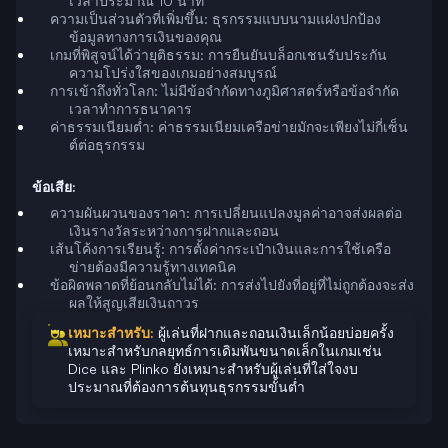
เวลาประมาณ 10 นาที
ความเป็นส่วนตัวที่เพิ่มขึ้น: ธุรกรรมแบบนามแฝงปกป้อง
ข้อมูลทางการเงินของคุณ
เกมที่พิสูจน์ได้ว่ายุติธรรม: การยืนยันบล็อกเชนรับประกัน
ความโปร่งใสของเกมอย่างสมบูรณ์
การเข้าถึงทั่วโลก: ไม่มีข้อจำกัดทางภูมิศาสตร์หรือข้อจำกัด
เวลาทำการธนาคาร
ค่าธรรมเนียมต่ำ: ค่าธรรมเนียมเครือข่ายมักจะเพียงไม่กี่เซ็น
ต์ต่อธุรกรรม
ข้อเสีย:
ความผันผวนของราคา: การเปลี่ยนแปลงมูลค่าอาจส่งผลต่อ
เงินรางวัลระหว่างการฝากและถอน
เส้นโค้งการเรียนรู้: การตั้งค่ากระเป๋าเงินและการใช้เครือ
ข่ายต้องมีความรู้ทางเทคนิค
ข้อผิดพลาดที่ย้อนกลับไม่ได้: การส่งไปยังที่อยู่ที่ไม่ถูกต้องจะส่ง
ผลให้สูญเสียเงินถาวร
เหมาะสำหรับ:
ผู้เล่นที่ฝากและถอนเงินเล็กน้อยบ่อยครั้ง
เหมาะสำหรับกลยุทธ์การเดิมพันขนาดเล็กในเกมเช่น
Dice และ Plinko ยังเหมาะสำหรับผู้เล่นที่ใส่ใจงบ
ประมาณที่ต้องการต้นทุนธุรกรรมขั้นต่ำ