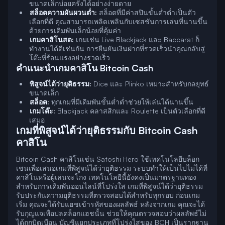
ขนาดเล็กบ่อยครั้งได้อย่างง่ายดาย
สล็อตความผันผวนต่ำ:
สล็อตที่มีค่าสปินขั้นต่ำต่ำเป็นตัว
เลือกที่ดี คุณสามารถเพลิดเพลินกับเซสชันการเล่นที่นานขึ้น
ด้วยการเดิมพันเล็กน้อยที่คุ้มค่า
เกมคาสิโนสด:
เกมเช่น Live Blackjack และ Baccarat ก็
ทำงานได้ดีเช่นกัน การยืนยันเงินฝากที่รวดเร็วนำคุณกลับสู่
โต๊ะที่ร้อนแรงอย่างรวดเร็ว
คำแนะนำเกมคาสิโน Bitcoin Cash
พิสูจน์ได้ว่ายุติธรรม:
Dice และ Plinko เหมาะสำหรับกลยุทธ์
ขนาดเล็ก
สล็อต:
ทุกเกมที่มีเดิมพันขั้นต่ำต่ำช่วยให้เล่นได้นานขึ้น
เกมโต๊ะ:
Blackjack คลาสสิกและ Roulette เป็นตัวเลือกที่ดี
เสมอ
เกมที่พิสูจน์ได้ว่ายุติธรรมกับ Bitcoin Cash
คาสิโน
Bitcoin Cash คาสิโนเช่น Satoshi Hero ใช้เทคโนโลยีบล็อก
เชนเพื่อเสนอเกมที่พิสูจน์ได้ว่ายุติธรรม ระบบทำให้เป็นไปไม่ได้ที่
คาสิโนหรือผู้เล่นจะโกง เทคโนโลยีนี้ยังคงเป็นมาตรฐานทอง
สำหรับการเดิมพันออนไลน์ที่โปร่งใส เกมที่พิสูจน์ได้ว่ายุติธรรม
รับประกันความยุติธรรมที่ตรวจสอบได้สำหรับทุกรอบ ก่อนเกม
เริ่ม คุณจะได้รับแฮชเข้ารหัสของผลลัพธ์ หลังจากเกม คุณจะได้
รับกุญแจเพื่อปลดล็อกแฮชนั้น ช่วยให้คุณตรวจสอบว่าผลลัพธ์ไม่
ได้ถูกบิดเบือน บัญชีแยกประเภทที่โปร่งใสของ BCH เป็นรากฐาน