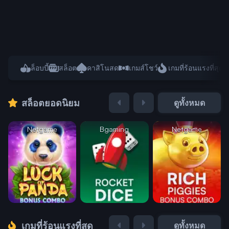
ล็อบบี้
สล็อต
คาสิโนสด
เกมส์โชว์
เกมที่ร้อนแรงที่สุด
สล็อตยอดนิยม
ดูทั้งหมด
Netgame
Bgaming
Netgame
เกมที่ร้อนแรงที่สุด
ดูทั้งหมด