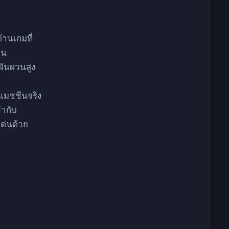
้านเกมที่
็น
ผันผวนสูง
ตแมชชีนจริง
้ากับ
เด่นด้วย