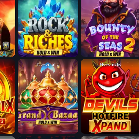
Novomatic
Novomatic