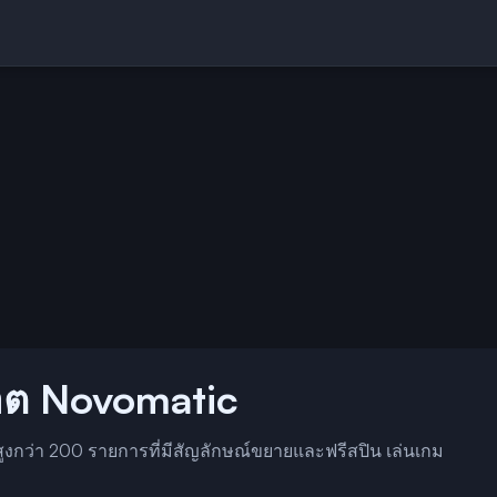
ล็อต Novomatic
ูงกว่า 200 รายการที่มีสัญลักษณ์ขยายและฟรีสปิน เล่นเกม