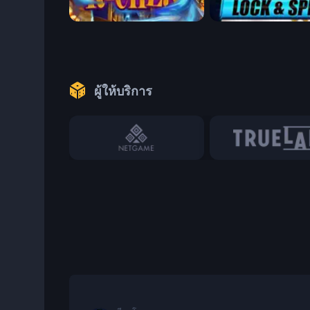
ผู้ให้บริการ