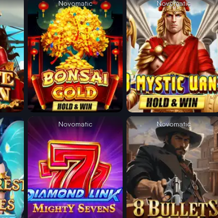
Novomatic
Novomatic
Novomatic
Novomatic