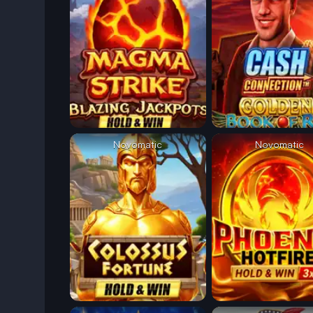
Novomatic
Novomatic