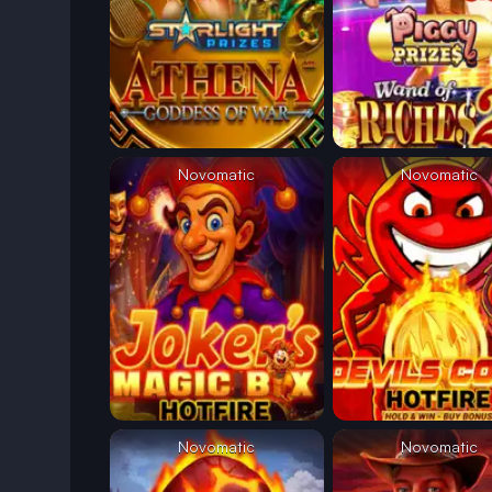
Novomatic
Novomatic
Novomatic
Novomatic