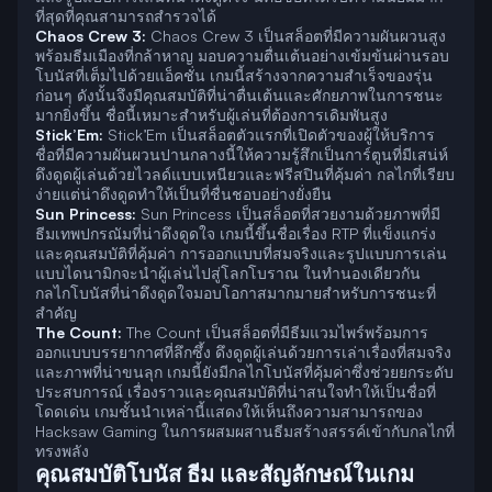
ที่สุดที่คุณสามารถสำรวจได้
Chaos Crew 3:
Chaos Crew 3 เป็นสล็อตที่มีความผันผวนสูง
พร้อมธีมเมืองที่กล้าหาญ มอบความตื่นเต้นอย่างเข้มข้นผ่านรอบ
โบนัสที่เต็มไปด้วยแอ็คชั่น เกมนี้สร้างจากความสำเร็จของรุ่น
ก่อนๆ ดังนั้นจึงมีคุณสมบัติที่น่าตื่นเต้นและศักยภาพในการชนะ
มากยิ่งขึ้น ชื่อนี้เหมาะสำหรับผู้เล่นที่ต้องการเดิมพันสูง
Stick’Em:
Stick’Em เป็นสล็อตตัวแรกที่เปิดตัวของผู้ให้บริการ
ชื่อที่มีความผันผวนปานกลางนี้ให้ความรู้สึกเป็นการ์ตูนที่มีเสน่ห์
ดึงดูดผู้เล่นด้วยไวลด์แบบเหนียวและฟรีสปินที่คุ้มค่า กลไกที่เรียบ
ง่ายแต่น่าดึงดูดทำให้เป็นที่ชื่นชอบอย่างยั่งยืน
Sun Princess:
Sun Princess เป็นสล็อตที่สวยงามด้วยภาพที่มี
ธีมเทพปกรณัมที่น่าดึงดูดใจ เกมนี้ขึ้นชื่อเรื่อง RTP ที่แข็งแกร่ง
และคุณสมบัติที่คุ้มค่า การออกแบบที่สมจริงและรูปแบบการเล่น
แบบไดนามิกจะนำผู้เล่นไปสู่โลกโบราณ ในทำนองเดียวกัน
กลไกโบนัสที่น่าดึงดูดใจมอบโอกาสมากมายสำหรับการชนะที่
สำคัญ
The Count:
The Count เป็นสล็อตที่มีธีมแวมไพร์พร้อมการ
ออกแบบบรรยากาศที่ลึกซึ้ง ดึงดูดผู้เล่นด้วยการเล่าเรื่องที่สมจริง
และภาพที่น่าขนลุก เกมนี้ยังมีกลไกโบนัสที่คุ้มค่าซึ่งช่วยยกระดับ
ประสบการณ์ เรื่องราวและคุณสมบัติที่น่าสนใจทำให้เป็นชื่อที่
โดดเด่น เกมชั้นนำเหล่านี้แสดงให้เห็นถึงความสามารถของ
Hacksaw Gaming ในการผสมผสานธีมสร้างสรรค์เข้ากับกลไกที่
ทรงพลัง
คุณสมบัติโบนัส ธีม และสัญลักษณ์ในเกม