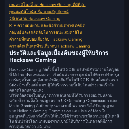
เกมคาสิโนสล็อต Hacksaw Gaming ที่ดีที่สุด
คุณสมบัติโบนัส ธีม และสัญลักษณ์
วิธีเล่นเกม Hacksaw Gaming
RTP ความผันผวน และข้อกำหนดทางเทคนิค
กลยุทธ์และเคล็ดลับในการชนะเกมคาสิโน
คำถามที่พบบ่อยเกี่ยวกับ Hacksaw Gaming
ความคิดเห็นสุดท้ายเกี่ยวกับ Hacksaw Gaming
ประวัติและข้อมูลเบื้องต้นของผู้ให้บริการ
Hacksaw Gaming
Hacksaw Gaming ก่อตั้งขึ้นในปี 2018 บริษัทมีสำนักงานใหญ่อยู่
ที่ Mdina ประเทศมอลตา เริ่มต้นด้วยการมุ่งเน้นไปที่การปรับปรุง
การ์ดขูดใหม่ จุดสังเกตสำคัญเกิดขึ้นในปี 2019 กับสล็อตตัวแรก
Stick’Em ตั้งแต่นั้นมา ผู้ให้บริการรายนี้เติบโตอย่างรวดเร็วใน
ตลาดโลกหลายแห่ง
บริษัทถือครองใบอนุญาตการเล่นเกมที่ได้รับการยอมรับหลาย
ฉบับ ซึ่งรวมถึงใบอนุญาตจาก UK Gambling Commission และ
Malta Gaming Authority นอกจากนี้ พวกเขายังได้รับอนุญาต
จาก Hellenic Gaming Commission และ Isle of Man ใบ
อนุญาตที่แข็งแกร่งนี้ทำให้มั่นใจได้ว่าพวกเขามีสถานะอยู่ในคาสิ
โนชั้นนำทั่วโลก เกมของพวกเขามีให้บริการในตลาดที่มีการ
ควบคุมมากกว่า 35 แห่ง