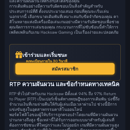
และความผันผวนให้ตรงกับสไตล์ของคุณ
การเดิมพันอย่างมีความรับผิดชอบเป็นสิ่งสำคัญสำหรับ
ประสบการณ์ที่ดี ตั้งงบประมาณเสมอ ก่อนที่คุณจะเริ่มเล่น
นอกจากนี้ เลือกขนาดเดิมพันที่เหมาะสมกับขีดจำกัดของคุณ คา
สิโนหลายแห่งมีเครื่องมือเล่นเกมอย่างมีความรับผิดชอบเพื่อช่วย
คุณจัดการการเล่นของคุณ กระบวนการที่ไม่ซับซ้อนนี้ทำให้การ
เพลิดเพลินกับเกม Hacksaw Gaming เป็นเรื่องง่ายและปลอดภัย
เข้าร่วมและเริ่มชนะ
ลงทะเบียนภายใน 30 วินาที
สมัครสมาชิก
RTP ความผันผวน และข้อกำหนดทางเทคนิค
RTP ทั่วไปสำหรับเกม Hacksaw มีตั้งแต่ 94% ถึง 97% Return
to Player (RTP) เป็นเปอร์เซ็นต์ทางทฤษฎีของการเดิมพัน บ่งชี้ถึง
จำนวนเงินที่เกมจ่ายคืนให้กับผู้เล่นเมื่อเวลาผ่านไป ช่วงนี้มีการ
แข่งขันสูงในอุตสาหกรรมคาสิโนออนไลน์
พอร์ตโฟลิโอของผู้ให้บริการถูกครอบงำโดยเกมที่มีความผันผวน
ปานกลางถึงสูง ชื่อเหล่านี้ได้รับการออกแบบมาสำหรับผู้เล่นที่
ต้องการชัยชนะที่ใหญ่กว่าและไม่บ่อยนัก เกมที่มีความผันผวนสูง