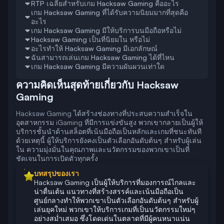
RTP เฉลี่ยสำหรับเกม Hacksaw Gaming คืออะไร
Hacksaw Gaming ได้พัฒนาเกม 268+ เกม โดย
เกม Hacksaw Gaming ที่ได้รับความนิยมมากที่สุดคือ
เน้นที่สล็อตออนไลน์ การ์ดขูด และเกมที่ชนะทันที
โดยทั่วไปเกมของพวกเขามีช่วง RTP ตั้งแต่ 94%
อะไร
เป็นหลัก
ถึง 97% ซึ่งเป็นมาตรฐานสำหรับอุตสาหกรรม
เกม Hacksaw Gaming มีให้บริการบนมือถือหรือไม่
ชื่อยอดนิยม ได้แก่ Stick’Em, Chaos Crew 3 และ
Hacksaw Gaming เป็นที่นิยมใน หรือไม่
Sun Princess ซึ่งแต่ละชื่อขึ้นชื่อเรื่องคุณสมบัติที่
ใช่ เกม Hacksaw Gaming ทั้งหมดใช้เทคโนโลยี
อะไรทำให้ Hacksaw Gaming มีเอกลักษณ์
เป็นนวัตกรรมใหม่และธีมที่น่าดึงดูดใจ
HTML5 พวกเขาได้รับการปรับให้เหมาะสมสำหรับ
ใช่ Hacksaw Gaming ยังคงได้รับความนิยมใน
ฉันสามารถเล่นเกม Hacksaw Gaming ได้ที่ไหน
อุปกรณ์มือถือทั้งหมดอย่างเต็มที่
เนื่องจากมีการเปิดตัวเกมคุณภาพสูงที่เน้นมือถือเป็น
Hacksaw Gaming มีเอกลักษณ์เฉพาะตัวด้วยการ
เกม Hacksaw Gaming มีความผันผวนเท่าใด
หลักอย่างต่อเนื่องพร้อมกลไกที่เป็นเอกลักษณ์
ออกแบบที่โดดเด่นและเน้นมือถือเป็นหลัก และการ
เกม Hacksaw Gaming มีให้บริการที่คาสิโน
ผสมผสานกลไกสล็อตคลาสสิกเข้ากับองค์ประกอบ
ออนไลน์ชั้นนำที่มีพอร์ตโฟลิโอที่หลากหลาย
เกมของพวกเขาส่วนใหญ่มีความผันผวนปานกลาง
ความคิดเห็นสุดท้ายเกี่ยวกับ Hacksaw
การชนะทันที
ถึงสูง ตอบสนองผู้เล่นที่ต้องการชัยชนะที่ยิ่งใหญ่
Gaming
กว่าด้วยความเสี่ยงที่เพิ่มขึ้น
Hacksaw Gaming ได้สร้างช่องทางที่ประสบความสำเร็จใน
อุตสาหกรรม iGaming ที่มีการแข่งขันสูง พวกเขากลายเป็นผู้ให้
บริการชั้นนำด้านสล็อตที่เน้นมือถือเป็นหลักและเกมที่ชนะทันที
ด้วยเหตุนี้ ผู้ให้บริการยังคงเป็นตัวเลือกอันดับต้นๆ สำหรับผู้เล่น
ใน ความมุ่งมั่นในคุณภาพและนวัตกรรมของพวกเขาเป็นที่
ชัดเจนในการเปิดตัวทุกครั้ง
บทสรุปของเรา
Hacksaw Gaming เป็นผู้ให้บริการที่มองการณ์ไกลและ
น่าตื่นเต้น แนวทางที่สร้างสรรค์และเน้นมือถือเป็น
ศูนย์กลางทำให้พวกเขาเป็นตัวเลือกอันดับต้นๆ สำหรับผู้
เล่นยุคใหม่ พวกเขาให้บริการเกมที่เป็นนวัตกรรมใหม่ๆ
อย่างสม่ำเสมอ ซึ่งโดดเด่นในตลาดที่มีผู้คนหนาแน่น