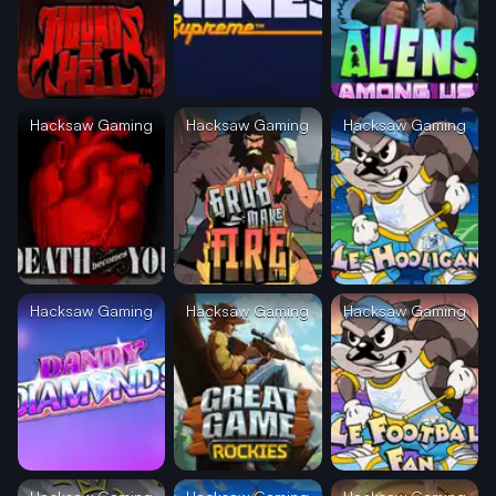
Hacksaw Gaming
Hacksaw Gaming
Hacksaw Gaming
Hacksaw Gaming
Hacksaw Gaming
Hacksaw Gaming