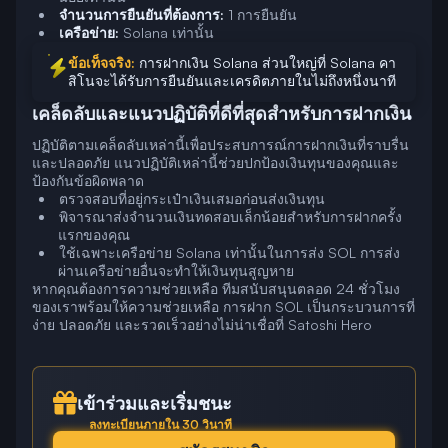
จำนวนการยืนยันที่ต้องการ:
1 การยืนยัน
เครือข่าย:
Solana เท่านั้น
ข้อเท็จจริง:
การฝากเงิน Solana ส่วนใหญ่ที่ Solana คา
สิโนจะได้รับการยืนยันและเครดิตภายในไม่ถึงหนึ่งนาที
เคล็ดลับและแนวปฏิบัติที่ดีที่สุดสำหรับการฝากเงิน
ปฏิบัติตามเคล็ดลับเหล่านี้เพื่อประสบการณ์การฝากเงินที่ราบรื่น
และปลอดภัย แนวปฏิบัติเหล่านี้ช่วยปกป้องเงินทุนของคุณและ
ป้องกันข้อผิดพลาด
ตรวจสอบที่อยู่กระเป๋าเงินเสมอก่อนส่งเงินทุน
พิจารณาส่งจำนวนเงินทดสอบเล็กน้อยสำหรับการฝากครั้ง
แรกของคุณ
ใช้เฉพาะเครือข่าย Solana เท่านั้นในการส่ง SOL การส่ง
ผ่านเครือข่ายอื่นจะทำให้เงินทุนสูญหาย
หากคุณต้องการความช่วยเหลือ ทีมสนับสนุนตลอด 24 ชั่วโมง
ของเราพร้อมให้ความช่วยเหลือ การฝาก SOL เป็นกระบวนการที่
ง่าย ปลอดภัย และรวดเร็วอย่างไม่น่าเชื่อที่ Satoshi Hero
เข้าร่วมและเริ่มชนะ
ลงทะเบียนภายใน 30 วินาที