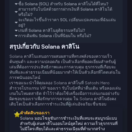
ให้บริการในทุกภูมิภาค
เงินดิจิทัลที่คุ้มค่าที่สุดสำหรับการพนัน
ยืนยัน KYC เพื่อความปลอดภัย การใช้ SOL จะ
จะถูกเครดิตเต็มจำนวน
ทั่วไปจะเครดิตภายในไม่ถึงหนึ่งนาที ในทำนอง
ซื้อ Solana (SOL) สำหรับ Solana คาสิโนได้ที่ไหน?
ป้องกันการแชร์รายละเอียดธนาคารที่ละเอียดอ่อน
เดียวกัน การถอนจะถูกประมวลผลในไม่กี่วินาที
ใช่ การใช้ SOL ที่เว็บไซต์ที่น่าเชื่อถือนั้นปลอดภัย
สามารถรับโบนัสด้วยการฝากเงินที่ Solana คาสิโนได้
ทำให้มันเป็นหนึ่งในวิธีที่เร็วที่สุดในการถอนเงิน
มาก บล็อกเชน Solana มีความปลอดภัยสูง Satoshi
คุณสามารถซื้อ SOL ได้ที่ตลาดแลกเปลี่ยนสกุลเงิน
หรือไม่?
รางวัล
Hero ยังใช้การเข้ารหัส SSL เพื่อปกป้องข้อมูลของ
ดิจิทัลหลักเช่น Coinbase หรือ Binance หลังจาก
จะเกิดอะไรขึ้นถ้าราคา SOL เปลี่ยนแปลงขณะที่ฉันเล่น
คุณ จำไว้เสมอว่าธุรกรรมสกุลเงินดิจิทัลย้อนกลับ
ซื้อแล้ว คุณสามารถโอนไปยังกระเป๋าเงินส่วนตัว
ได้ การฝากเงิน SOL มีสิทธิ์ได้รับโปรโมชั่นส่วน
อยู่?
ไม่ได้
ได้ จากนั้นคุณสามารถส่งโดยตรงไปยังที่อยู่ฝากเงิน
ใหญ่ที่ Satoshi Hero ซึ่งรวมถึงข้อเสนอต้อนรับ
เกมที่ Solana คาสิโนยุติธรรมหรือไม่?
Satoshi Hero ของคุณ
และโบนัสเติมเงิน ตรวจสอบเงื่อนไขของโปรโมชั่น
มูลค่าของ SOL อาจผันผวนเช่นเดียวกับสกุลเงิน
การเดิมพัน Solana เป็นที่นิยมใน หรือไม่?
เฉพาะที่คุณต้องการรับเสมอ
ดิจิทัลอื่นๆ เงินฝากของคุณมักจะถูกแปลงเป็นสกุล
ใช่ เกมจำนวนมากที่ Satoshi Hero พิสูจน์ได้ว่า
เงินที่มีเสถียรภาพสำหรับการเล่นเกม ยอดเงินของ
ยุติธรรม เทคโนโลยีนี้ใช้บล็อกเชนเพื่อให้คุณตรวจ
ใช่ การเดิมพัน Solana ยังคงเป็นที่นิยมอย่างมากใน
สรุปเกี่ยวกับ Solana คาสิโน
คุณจะถูกแปลงกลับเป็น SOL เมื่อถอนตามอัตรา
สอบผลลัพธ์ของเกมได้ มันพิสูจน์ว่าทุกรอบเป็นแบบ
เนื่องจากความเป็นส่วนตัว
ตลาดปัจจุบัน
สุ่มและไม่ถูกจัดการ
Solana คาสิโนเสนอการผสมผสานที่ทรงพลังของความเร็ว
ต้นทุนต่ำ และความปลอดภัย เป็นตัวเลือกที่ยอดเยี่ยมสำหรับผู้
เล่นที่ต้องการประสิทธิภาพและการควบคุม ธุรกรรมที่เกือบจะ
ทันทีและค่าธรรมเนียมที่น้อยมากทำให้เป็นตัวเลือกที่โดดเด่นใน
การพนันออนไลน์
เราขอแนะนำให้คุณลอง Solana คาสิโนที่ Satoshi Hero
สำรวจโปรแกรม VIP ของเรา รับโบนัสที่น่าตื่นเต้น หรือลองเล่น
เกมในโหมดสาธิต จำไว้ว่าต้องใช้เครื่องมือการเล่นเกมอย่างรับ
ผิดชอบของเราเพื่อรักษาการควบคุม ใน Solana คาสิโนยังคง
เติบโตเป็นตัวเลือกการชำระเงินที่ผู้เล่นอัจฉริยะชื่นชอบ
คำตัดสินของเรา
Solana มอบโซลูชันการชำระเงินที่แทบจะสมบูรณ์แบบ
สำหรับผู้เล่นคาสิโนออนไลน์ยุคใหม่ ความเร็วธุรกรรมที่
ไม่มีใครเทียบได้และค่าธรรมเนียมที่ต่ำมากสร้าง