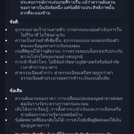
ประสบการณ์การเล่นเกมที่ราบรื่น แม้ว่าความผันผวน
ของราคาเป็นปัจจัยหนึ่ง แต่ข้อดีด้านประสิทธิภาพนั้น
ยากที่จะมองข้าม
ข้อดี:
ธุรกรรมรวดเร็วปานสายฟ้า: การฝากและถอนดำเนินการใน
ไม่กี่วินาที ไม่ใช่หลายวัน
ความเป็นส่วนตัวที่เพิ่มขึ้น: ธุรกรรมแบบนามแฝงปกป้องตัว
ตนและข้อมูลทางการเงินของคุณ
เกมที่พิสูจน์ได้ว่ายุติธรรม: การตรวจสอบบล็อกเชนรับประกัน
ความโปร่งใสของเกมอย่างสมบูรณ์
การเข้าถึงทั่วโลก: ไม่มีข้อจำกัดทางภูมิศาสตร์หรือข้อจำกัด
เวลาทำการธนาคาร
ค่าธรรมเนียมต่ำกว่า: ค่าธรรมเนียมเครือข่ายถูกกว่าค่า
ธรรมเนียมตัวประมวลผลการชำระเงินแบบดั้งเดิม
ข้อเสีย:
ความผันผวนของราคา: การเปลี่ยนแปลงของมูลค่าอาจส่งผล
ต่อเงินรางวัลระหว่างการฝากและถอน
เส้นโค้งการเรียนรู้: การตั้งค่ากระเป๋าเงินและการเลือกเครือ
ข่ายต้องการความรู้ทางเทคนิคบ้าง
ข้อผิดพลาดที่ย้อนกลับไม่ได้: การส่งไปยังที่อยู่ผิดส่งผลให้เงิน
ทุนสูญหายถาวร