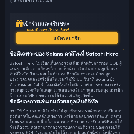
คุณ ไม่ใช่ค่าธรรมเนียม
เข้าร่วมและเริ่มชนะ
ลงทะเบียนภายใน 30 วินาที
สมัครสมาชิก
ข้อดีเฉพาะของ Solana คาสิโนที่ Satoshi Hero
Satoshi Hero ไม่เรียกเก็บค่าธรรมเนียมสำหรับการถอน SOL ผู้
เล่นจ่ายเพียงค่าแก๊สเครือข่ายเล็กน้อย เงินฝากปรากฏเกือบจะ
ทันทีในบัญชีของคุณ ในทำนองเดียวกัน การถอนมักจะถูก
ประมวลผลและเสร็จสิ้นในเวลาไม่ถึง 60 วินาที Solana ยัง
ทำงานตลอด 24 ชั่วโมง ดังนั้นจึงไม่มีเวลาทำการธนาคารหรือ
การหยุดชะงักในวันหยุด เราเสนอวงเงินฝากและถอนสูง สมาชิก
โปรแกรม VIP ของเราจะได้รับวงเงินที่สูงยิ่งขึ้น
ข้อดีของการเล่นเกมด้วยสกุลเงินดิจิทัล
การใช้ Solana คาสิโนช่วยให้คุณทำธุรกรรมด้วยความเป็นส่วน
ตัวที่มากขึ้น คุณหลีกเลี่ยงการแชร์ข้อมูลธนาคารที่ละเอียดอ่อน
โดยตรง นอกจากนี้ บล็อกเชนของ Solana รองรับเกมที่พิสูจน์ได้
ว่ายุติธรรม คุณสามารถตรวจสอบความยุติธรรมของทุกรอบได้
ธุรกรรม SOL ยังย้อนกลับไม่ได้ ความปลอดภัยนี้ช่วยให้มีอัตรา