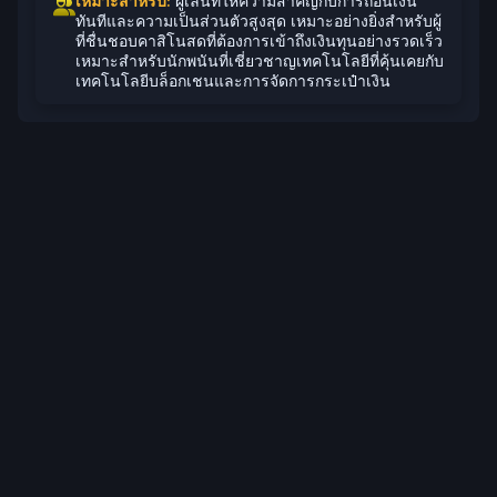
เหมาะสำหรับ:
ผู้เล่นที่ให้ความสำคัญกับการถอนเงิน
ทันทีและความเป็นส่วนตัวสูงสุด เหมาะอย่างยิ่งสำหรับผู้
ที่ชื่นชอบคาสิโนสดที่ต้องการเข้าถึงเงินทุนอย่างรวดเร็ว
เหมาะสำหรับนักพนันที่เชี่ยวชาญเทคโนโลยีที่คุ้นเคยกับ
เทคโนโลยีบล็อกเชนและการจัดการกระเป๋าเงิน