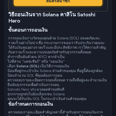
สมัครสมาชิก
วิธีถอนเงินจาก Solana คาสิโน Satoshi
Hero
ขั้นตอนการถอนเงิน
การถอนเงินรางวัลของคุณด้วย Solana (SOL) ปลอดภัยและ
รวดเร็วอย่างไม่น่าเชื่อ กระบวนการของเรารับประกันว่าคุณจะ
ได้รับเงินทุนอย่างรวดเร็วและมีประสิทธิภาพ เราให้ความสำคัญ
กับความเร็วและความปลอดภัยสำหรับธุรกรรมทั้งหมด
ทำการยืนยันตัวตน (KYC) หากจำเป็น
ไปที่ส่วน “แคชเชียร์” หรือ “ถอนเงิน”
เลือก
Solana (SOL)
เป็นวิธีการถอนเงิน
ป้อนที่อยู่กระเป๋าเงิน Solana ส่วนตัวของคุณ ที่อยู่นี้ต้องถูกต้อง
ป้อนจำนวน SOL ที่คุณต้องการถอน
ตรวจสอบรายละเอียดการถอนทั้งหมด รวมถึงที่อยู่และจำนวนเงิน
ยืนยันธุรกรรมเพื่อดำเนินการถอน
Satoshi Hero ประมวลผลคำขอทันที
ธุรกรรมถูกส่งไปยังบล็อกเชน Solana
คุณจะได้รับเงิน SOL ในกระเป๋าเงินส่วนตัวของคุณ
ข้อกำหนดการถอนเงิน
ตรวจสอบรายละเอียดสำคัญเหล่านี้สำหรับทุกการถอนเงินจาก