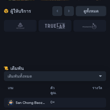
ผู้ให้บริการ
ดูทั้งหมด
เดิมพัน
เดิมพันทั้งหมด
เกม
ตัว
รางวัล
คูณ.
0×
San Chong Baozha Red: Bonus Combo