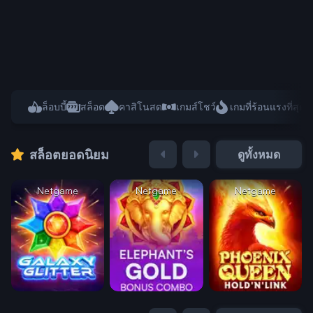
ล็อบบี้
สล็อต
คาสิโนสด
เกมส์โชว์
เกมที่ร้อนแรงที่สุด
สล็อตยอดนิยม
ดูทั้งหมด
Netgame
Netgame
Netgame