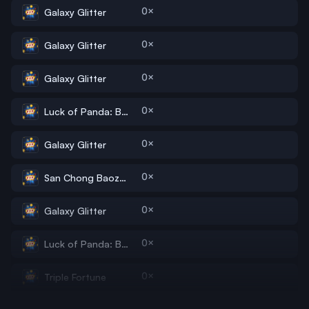
0×
Galaxy Glitter
0×
Galaxy Glitter
0×
Galaxy Glitter
0×
Luck of Panda: Bonus Combo
0×
Galaxy Glitter
0×
San Chong Baozha Red: Bonus Combo
0×
Galaxy Glitter
0×
Luck of Panda: Bonus Combo
0×
Triple Fortune