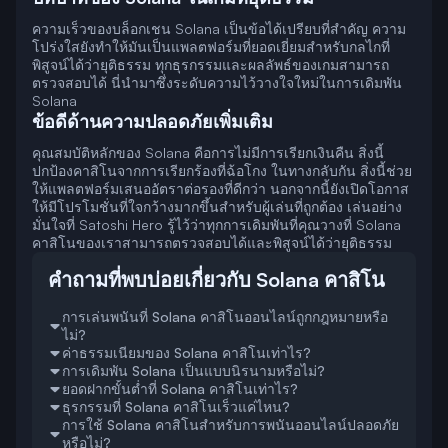
ความเร็วของบล็อกเชน Solana เป็นข้อได้เปรียบที่สำคัญ ความ
โปร่งใสยังทำให้มันเป็นแพลตฟอร์มที่ยอดเยี่ยมสำหรับกลไกที่
พิสูจน์ได้ว่ายุติธรรม ทุกธุรกรรมและผลลัพธ์ของเกมสามารถ
ตรวจสอบได้ นี่นำมาซึ่งระดับความไว้วางใจใหม่ในการเดิมพัน
Solana
ข้อดีด้านความปลอดภัยเพิ่มเติม
คุณสมบัติหลักของ Solana คือการไม่มีการเรียกเงินคืน สิ่งนี้
ปกป้องคาสิโนจากการเรียกร้องที่ฉ้อโกง ในทางกลับกัน สิ่งนี้ช่วย
ให้แพลตฟอร์มเสนออัตราต่อรองที่ดีกว่า นอกจากนี้ยังเปิดโอกาส
ให้มีโปรโมชั่นที่ใจกว้างมากขึ้นสำหรับผู้เล่นที่ถูกต้อง เล่นอย่าง
มั่นใจที่ Satoshi Hero รู้ไว้ว่าทุกการเดิมพันที่คุณวางที่ Solana
คาสิโนของเราสามารถตรวจสอบได้และพิสูจน์ได้ว่ายุติธรรม
คำถามที่พบบ่อยเกี่ยวกับ Solana คาสิโน
การเล่นพนันที่ Solana คาสิโนออนไลน์ถูกกฎหมายหรือ
ไม่?
ค่าธรรมเนียมของ Solana คาสิโนเท่าไร?
ความถูกกฎหมายของการพนันด้วยสกุลเงินดิจิทัล
การเดิมพัน Solana เป็นแบบนิรนามหรือไม่?
ขึ้นอยู่กับกฎหมายท้องถิ่นของคุณ ดังนั้นจึงเป็น
Satoshi Hero ไม่เรียกเก็บค่าธรรมเนียมสำหรับ
ยอดฝากขั้นต่ำที่ Solana คาสิโนเท่าไร?
ความรับผิดชอบของคุณที่จะปฏิบัติตามกฎระเบียบ
การฝากหรือถอน SOL คุณจ่ายเพียงค่าธรรมเนียม
Solana ให้ความเป็นส่วนตัวในระดับสูง ธุรกรรม
ธุรกรรมที่ Solana คาสิโนเร็วแค่ไหน?
ของประเทศของคุณ Satoshi Hero ดำเนินงานภาย
เครือข่าย Solana ค่าธรรมเนียมนี้โดยทั่วไปน้อย
เป็นแบบนามแฝงและไม่เชื่อมโยงโดยตรงกับตัวตน
ยอดฝากขั้นต่ำคือ 0.01 SOL — Satoshi Hero ไม่
การใช้ Solana คาสิโนสำหรับการพนันออนไลน์ปลอดภัย
ใต้ใบอนุญาตการเล่นเกม อย่างไรก็ตาม เราไม่ได้
กว่า $0.01 ต่อธุรกรรม ดังนั้นมันจึงเป็นหนึ่งในสกุล
ของคุณ แม้ว่า Satoshi Hero อาจต้องการการ
คิดค่าธรรมเนียมการฝาก ดังนั้นยอดที่เกินกว่านั้น
ธุรกรรมรวดเร็วมาก การฝากเงิน Solana โดย
หรือไม่?