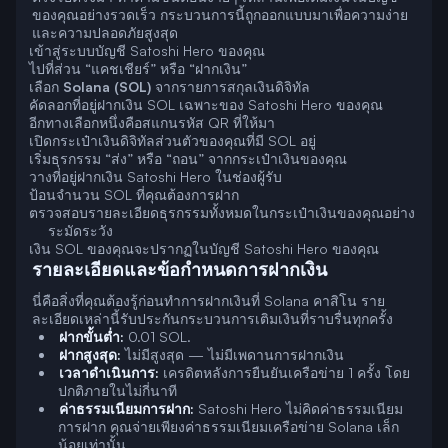
ของคุณอย่างรวดเร็ว กระบวนการนี้ถูกออกแบบมาเพื่อความง่าย
และความปลอดภัยสูงสุด
เข้าสู่ระบบบัญชี Satoshi Hero ของคุณ
ไปที่ส่วน “แคชเชียร์” หรือ “ฝากเงิน”
เลือก
Solana (SOL)
จากรายการสกุลเงินดิจิทัล
คัดลอกที่อยู่ฝากเงิน SOL เฉพาะของ Satoshi Hero ของคุณ
อีกทางเลือกหนึ่งคือสแกนรหัส QR ที่ให้มา
เปิดกระเป๋าเงินดิจิทัลส่วนตัวของคุณที่มี SOL อยู่
เริ่มธุรกรรม “ส่ง” หรือ “ถอน” จากกระเป๋าเงินของคุณ
วางที่อยู่ฝากเงิน Satoshi Hero ในช่องผู้รับ
ป้อนจำนวน SOL ที่คุณต้องการฝาก
ตรวจสอบรายละเอียดธุรกรรมทั้งหมดในกระเป๋าเงินของคุณอย่าง
ระมัดระวัง
เงิน SOL ของคุณจะปรากฏในบัญชี Satoshi Hero ของคุณ
รายละเอียดและข้อกำหนดการฝากเงิน
นี่คือสิ่งที่คุณต้องรู้ก่อนทำการฝากเงินที่ Solana คาสิโน ราย
ละเอียดเหล่านี้รับประกันกระบวนการเติมเงินที่ราบรื่นทุกครั้ง
ฝากขั้นต่ำ:
0.01 SOL.
ฝากสูงสุด:
ไม่มีสูงสุด — ไม่มีเพดานการฝากเงิน
เวลาดำเนินการ:
เครดิตหลังการยืนยันเครือข่าย 1 ครั้ง โดย
ปกติภายในไม่กี่นาที
ค่าธรรมเนียมการฝาก:
Satoshi Hero ไม่คิดค่าธรรมเนียม
การฝาก คุณจ่ายเพียงค่าธรรมเนียมเครือข่าย Solana เล็ก
น้อยเท่านั้น