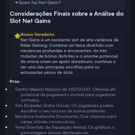
único e três recursos de bónus
dispositivos iOS e Android com controlos
Sim, o principal recurso do jogo é uma rodada
Quem faz Net Gains?
emocionantes.
touch-friendly e desempenho contínuo.
de Rodadas Grátis. Os jogadores podem
O jogo tem alta volatilidade, o que significa
escolher entre três modos diferentes,
que as vitórias podem ser infrequentes, mas
Net Gains é desenvolvido pela Relax Gaming,
Considerações Finais sobre a Análise do
incluindo Sticky Wilds, Stacked Wilds e Coin
têm o potencial de serem muito grandes.
conhecida por criar jogos de slot inovadores
Slot Net Gains
Collection.
com mecânicas únicas.
Nosso Veredicto
Net Gains é um excelente slot de alta variância da
Relax Gaming. Combina um tema divertido com
mecânicas profundas e envolventes. As três
rodadas de bónus distintas e o enorme potencial
de vitória criam um apelo duradouro. continua a
ser uma das principais escolhas para os
entusiastas sérios de slots.
Prós:
Ganho Máximo Massivo de x15000.00: Oferece um
potencial de pagamento incrível para jogadores
sortudos.
Três Rodadas Grátis Únicas: Os jogadores podem
escolher o seu recurso de bónus preferido.
Mecânica Avalanche Envolvente: Cria chances para
várias vitórias consecutivas.
Tema Divertido da Tripulação Animal: Os gráficos e
personagens únicos destacam-se.