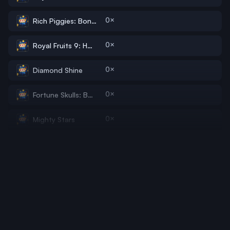
0×
Rich Piggies: Bonus Combo
0×
Royal Fruits 9: Hold 'n' Link
0×
Diamond Shine
0×
Fortune Skulls: Bonus Buy
0×
Mighty Stars