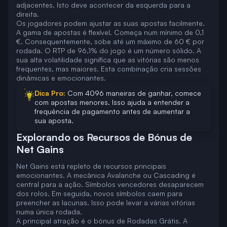
adjacentes. Isto deve acontecer da esquerda para a
direita.
Os jogadores podem ajustar as suas apostas facilmente.
A gama de apostas é flexível. Começa num mínimo de 0,1
€. Consequentemente, sobe até um máximo de 60 € por
rodada. O RTP de 96,1% do jogo é um número sólido. A
sua alta volatilidade significa que as vitórias são menos
frequentes, mas maiores. Esta combinação cria sessões
dinâmicas e emocionantes.
Dica Pro:
Com 4096 maneiras de ganhar, comece
com apostas menores. Isso ajuda a entender a
frequência de pagamento antes de aumentar a
sua aposta.
Explorando os Recursos de Bónus de
Net Gains
Net Gains está repleto de recursos principais
emocionantes. A mecânica Avalanche ou Cascading é
central para a ação. Símbolos vencedores desaparecem
dos rolos. Em seguida, novos símbolos caem para
preencher as lacunas. Isso pode levar a várias vitórias
numa única rodada.
A principal atração é o bónus de Rodadas Grátis. A