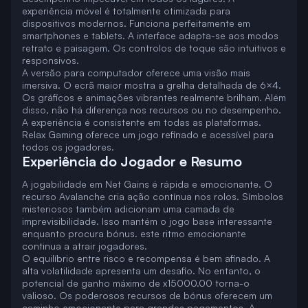
experiência móvel é totalmente otimizada para
dispositivos modernos. Funciona perfeitamente em
smartphones e tablets. A interface adapta-se aos modos
retrato e paisagem. Os controlos de toque são intuitivos e
responsivos.
A versão para computador oferece uma visão mais
imersiva. O ecrã maior mostra a grelha detalhada de 6×4.
Os gráficos e animações vibrantes realmente brilham. Além
disso, não há diferença nos recursos ou no desempenho.
A experiência é consistente em todas as plataformas.
Relax Gaming oferece um jogo refinado e acessível para
todos os jogadores.
Experiência do Jogador e Resumo
A jogabilidade em Net Gains é rápida e emocionante. O
recurso Avalanche cria ação contínua nos rolos. Símbolos
misteriosos também adicionam uma camada de
imprevisibilidade. Isso mantém o jogo base interessante
enquanto procura bónus. este ritmo emocionante
continua a atrair jogadores.
O equilíbrio entre risco e recompensa é bem afinado. A
alta volatilidade apresenta um desafio. No entanto, o
potencial de ganho máximo de x15000.00 torna-o
valioso. Os poderosos recursos de bónus oferecem um
caminho emocionante para grandes pagamentos. A