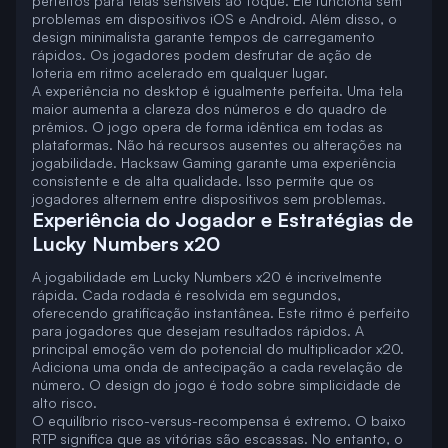
perfeitos para telas sensíveis ao toque. Ele funciona sem
problemas em dispositivos iOS e Android. Além disso, o
design minimalista garante tempos de carregamento
rápidos. Os jogadores podem desfrutar de ação de
loteria em ritmo acelerado em qualquer lugar.
A experiência no desktop é igualmente perfeita. Uma tela
maior aumenta a clareza dos números e do quadro de
prêmios. O jogo opera de forma idêntica em todas as
plataformas. Não há recursos ausentes ou alterações na
jogabilidade. Hacksaw Gaming garante uma experiência
consistente e de alta qualidade. Isso permite que os
jogadores alternem entre dispositivos sem problemas.
Experiência do Jogador e Estratégias de
Lucky Numbers x20
A jogabilidade em Lucky Numbers x20 é incrivelmente
rápida. Cada rodada é resolvida em segundos,
oferecendo gratificação instantânea. Este ritmo é perfeito
para jogadores que desejam resultados rápidos. A
principal emoção vem do potencial do multiplicador x20.
Adiciona uma onda de antecipação a cada revelação de
número. O design do jogo é todo sobre simplicidade de
alto risco.
O equilíbrio risco-versus-recompensa é extremo. O baixo
RTP significa que as vitórias são escassas. No entanto, o