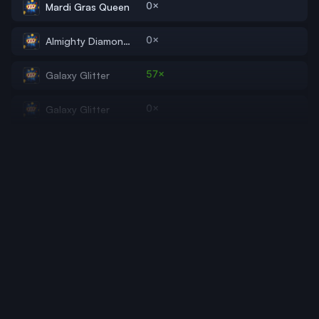
0×
Mardi Gras Queen
0×
Almighty Diamonds: Hold 'N' Link
57×
Galaxy Glitter
0×
Galaxy Glitter