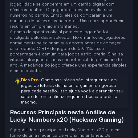
jogabilidade se concentra em um cartão digital com
números ocultos. Os jogadores devem revelar seus
números no cartão. Então, eles os comparam a um
conjunto de números vencedores. Uma correspondência
resulta em um prêmio instantâneo.
A gama de apostas oficial para este jogo não foi
divulgada pelo desenvolvedor. No entanto, os jogadores
normalmente selecionam sua aposta antes de começar
uma rodada. O RTP do jogo é de 69,14%. Essa
porcentagem é comum para jogos estilo loteria. Sinaliza
vitórias infrequentes, mas um potencial de prêmio muito
alto. A mecânica do jogo oferece uma experiência simples
e emocionante.
Dica Pro:
Como as vitórias são infrequentes em
jogos de loteria, defina um orçamento rigoroso
para cada sessão. Isso ajuda você a gerenciar seu
saldo de forma eficaz enquanto busca o prêmio
máximo.
Recursos Principais nesta Análise de
Lucky Numbers x20 (Hacksaw Gaming)
A jogabilidade principal de Lucky Numbers x20 gira em
torno de uma mecânica de vitória instantânea. Os