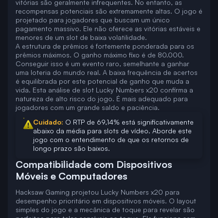
vitórias são geralmente infrequentes. No entanto, as
recompensas potenciais são extremamente altas. O jogo é
projetado para jogadores que buscam um único
pagamento massivo. Ele não oferece as vitórias estáveis e
menores de um slot de baixa volatilidade.
A estrutura de prêmios é fortemente ponderada para os
prêmios máximos. O ganho máximo fixo é de 80.000.
Conseguir isso é um evento raro, semelhante a ganhar
uma loteria do mundo real. A baixa frequência de acertos
é equilibrada por este potencial de ganho que muda a
vida. Esta análise de slot Lucky Numbers x20 confirma a
natureza de alto risco do jogo. É mais adequado para
jogadores com um grande saldo e paciência.
Cuidado:
O RTP de 69,14% está significativamente
abaixo da média para slots de vídeo. Aborde este
jogo com o entendimento de que os retornos de
longo prazo são baixos.
Compatibilidade com Dispositivos
Móveis e Computadores
Hacksaw Gaming projetou Lucky Numbers x20 para
desempenho prioritário em dispositivos móveis. O layout
simples do jogo e a mecânica de toque para revelar são