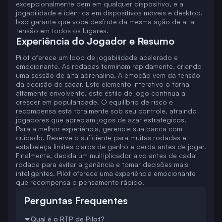
excepcionalmente bem em qualquer dispositivo, e a
jogabilidade é idêntica em dispositivos móveis e desktop.
Isso garante que você desfrute da mesma ação de alta
tensão em todos os lugares.
Experiência do Jogador e Resumo
Pilot oferece um loop de jogabilidade acelerado e
emocionante. As rodadas terminam rapidamente, criando
uma sessão de alta adrenalina. A emoção vem da tensão
da decisão de sacar. Este elemento interativo o torna
altamente envolvente. este estilo de jogo continua a
crescer em popularidade. O equilíbrio de risco e
recompensa está totalmente sob seu controle, atraindo
jogadores que apreciam jogos de azar estratégicos.
Para a melhor experiência, gerencie sua banca com
cuidado. Reserve o suficiente para muitas rodadas e
estabeleça limites claros de ganho e perda antes de jogar.
Finalmente, decida um multiplicador alvo antes de cada
rodada para evitar a ganância e tomar decisões mais
inteligentes. Pilot oferece uma experiência emocionante
que recompensa o pensamento rápido.
Perguntas Frequentes
Qual é o RTP de Pilot?