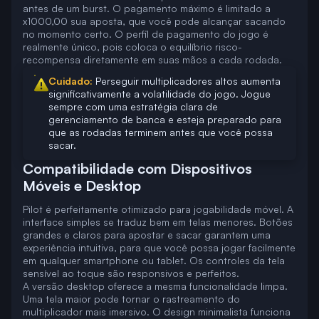
antes de um burst. O pagamento máximo é limitado a
x1000,00 sua aposta, que você pode alcançar sacando
no momento certo. O perfil de pagamento do jogo é
realmente único, pois coloca o equilíbrio risco-
recompensa diretamente em suas mãos a cada rodada.
Cuidado:
Perseguir multiplicadores altos aumenta
significativamente a volatilidade do jogo. Jogue
sempre com uma estratégia clara de
gerenciamento de banca e esteja preparado para
que as rodadas terminem antes que você possa
sacar.
Compatibilidade com Dispositivos
Móveis e Desktop
Pilot é perfeitamente otimizado para jogabilidade móvel. A
interface simples se traduz bem em telas menores. Botões
grandes e claros para apostar e sacar garantem uma
experiência intuitiva, para que você possa jogar facilmente
em qualquer smartphone ou tablet. Os controles da tela
sensível ao toque são responsivos e perfeitos.
A versão desktop oferece a mesma funcionalidade limpa.
Uma tela maior pode tornar o rastreamento do
multiplicador mais imersivo. O design minimalista funciona