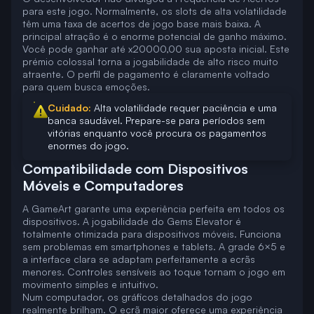
para este jogo. Normalmente, os slots de alta volatilidade
têm uma taxa de acertos de jogo base mais baixa. A
principal atração é o enorme potencial de ganho máximo.
Você pode ganhar até x20000,00 sua aposta inicial. Este
prémio colossal torna a jogabilidade de alto risco muito
atraente. O perfil de pagamento é claramente voltado
para quem busca emoções.
Cuidado:
Alta volatilidade requer paciência e uma
banca saudável. Prepare-se para períodos sem
vitórias enquanto você procura os pagamentos
enormes do jogo.
Compatibilidade com Dispositivos
Móveis e Computadores
A GameArt garante uma experiência perfeita em todos os
dispositivos. A jogabilidade do Gems Elevator é
totalmente otimizada para dispositivos móveis. Funciona
sem problemas em smartphones e tablets. A grade 6×5 e
a interface clara se adaptam perfeitamente a ecrãs
menores. Controles sensíveis ao toque tornam o jogo em
movimento simples e intuitivo.
Num computador, os gráficos detalhados do jogo
realmente brilham. O ecrã maior oferece uma experiência