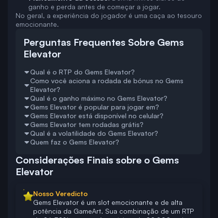
ganho e perda antes de começar a jogar.
No geral, a experiência do jogador é uma caça ao tesouro
emocionante.
Perguntas Frequentes Sobre Gems
Elevator
Qual é o RTP do Gems Elevator?
Como você aciona a rodada de bónus no Gems
O jogo tem um RTP de 96,39%, que está
Elevator?
acima do padrão da indústria.
Qual é o ganho máximo no Gems Elevator?
A rodada de bónus de Rodadas Grátis é
Gems Elevator é popular para jogar em?
normalmente acionada ao pousar três ou
O ganho máximo é x20000,00 sua aposta,
Gems Elevator está disponível no celular?
mais símbolos Scatter em qualquer lugar nos
alcançável durante os recursos de bónus com
Sim, Gems Elevator continua popular em
Gems Elevator tem rodadas grátis?
rodilhos. O recurso Hold and Win é ativado
multiplicadores.
devido à sua alta volatilidade, enorme
Sim, Gems Elevator é totalmente otimizado
Qual é a volatilidade do Gems Elevator?
pelos seus próprios símbolos de Bónus
potencial de ganho e mecânica de rodilhos
para dispositivos iOS e Android com
Sim, o jogo inclui uma rodada de Rodadas
Quem faz o Gems Elevator?
especiais.
em cascata envolvente.
controles sensíveis ao toque e desempenho
Grátis, juntamente com um recurso Hold and
O jogo tem alta volatilidade, o que significa
perfeito.
Win que concede Respins.
que as vitórias são menos frequentes, mas
Gems Elevator é desenvolvido pela GameArt,
Considerações Finais sobre o Gems
podem ser muito maiores em tamanho.
conhecida por criar jogos de slot inovadores
Elevator
com mecânicas exclusivas.
Nosso Veredicto
Gems Elevator é um slot emocionante e de alta
potência da GameArt. Sua combinação de um RTP