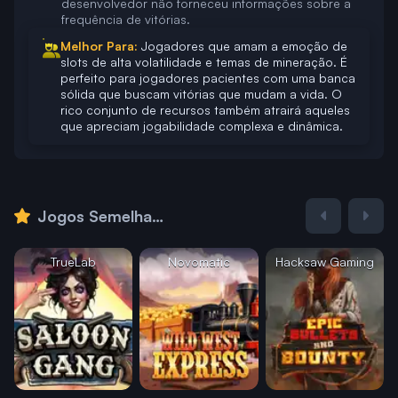
desenvolvedor não forneceu informações sobre a
frequência de vitórias.
Melhor Para:
Jogadores que amam a emoção de
slots de alta volatilidade e temas de mineração. É
perfeito para jogadores pacientes com uma banca
sólida que buscam vitórias que mudam a vida. O
rico conjunto de recursos também atrairá aqueles
que apreciam jogabilidade complexa e dinâmica.
Jogos Semelhantes
TrueLab
Novomatic
Hacksaw Gaming