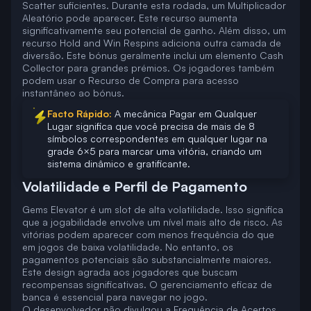
Scatter suficientes. Durante esta rodada, um Multiplicador
Aleatório pode aparecer. Este recurso aumenta
significativamente seu potencial de ganho. Além disso, um
recurso Hold and Win Respins adiciona outra camada de
diversão. Este bónus geralmente inclui um elemento Cash
Collector para grandes prémios. Os jogadores também
podem usar o Recurso de Compra para acesso
instantâneo ao bónus.
Facto Rápido:
A mecânica Pagar em Qualquer
Lugar significa que você precisa de mais de 8
símbolos correspondentes em qualquer lugar na
grade 6×5 para marcar uma vitória, criando um
sistema dinâmico e gratificante.
Volatilidade e Perfil de Pagamento
Gems Elevator é um slot de alta volatilidade. Isso significa
que a jogabilidade envolve um nível mais alto de risco. As
vitórias podem aparecer com menos frequência do que
em jogos de baixa volatilidade. No entanto, os
pagamentos potenciais são substancialmente maiores.
Este design agrada aos jogadores que buscam
recompensas significativas. O gerenciamento eficaz de
banca é essencial para navegar no jogo.
O desenvolvedor não divulgou a Frequência de Acertos