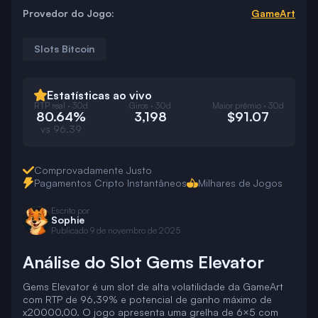
Provedor do Jogo:
GameArt
Slots Bitcoin
Estatísticas ao vivo
RTP real · 30d
Giros · 30d
Maior prêmio · 30d
80.64%
3,198
$91.07
vs 96.39
Comprovadamente Justo
Pagamentos Cripto Instantâneos
Milhares de Jogos
Escrito por
Sophie
Publicado
9 de novembro de 2025
Análise do Slot Gems Elevator
Gems Elevator é um slot de alta volatilidade da GameArt
com RTP de 96,39% e potencial de ganho máximo de
x20000,00. O jogo apresenta uma grelha de 6×5 com