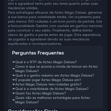
slot é agradável tanto pelo seu tema quanto pelas suas
mecânicas sólidas.
Para estratégias eficazes de Aztec Magic Deluxe, gerencie
a sua banca para volatilidade média. Um orçamento para
pelo menos 100 rodadas é um bom ponto de partida. Use
a funcionalidade Gamble com cautela em ganhos menores
para construir o seu saldo. Finalmente, defina limites
claros de ganho e perda antes de jogar. Esta experiência
de jogador é agradável devido às suas mecânicas
equilibradas e recompensadoras.
Perguntas Frequentes
Qual é o RTP de Aztec Magic Deluxe?
Como é que se aciona a ronda de bónus em Aztec
O jogo tem um RTP de 96,96%, que está
Magic Deluxe?
bem acima da média padrão da indústria.
Qual é o ganho máximo em Aztec Magic Deluxe?
Pode acionar a ronda de bónus de Free Spins
É popular jogar Aztec Magic Deluxe em?
ao aterrar três ou mais símbolos Scatter em
O ganho máximo é de 5.000x a sua aposta,
Aztec Magic Deluxe tem rodadas grátis?
qualquer lugar nos rolos durante uma única
alcançável durante a funcionalidade Free
Sim, Aztec Magic Deluxe permanece popular
Qual é a volatilidade de Aztec Magic Deluxe?
rodada.
Spins.
em devido ao seu alto RTP, volatilidade média
Sim, o jogo apresenta uma ronda de Free
Quem faz Aztec Magic Deluxe?
equilibrada e tema clássico e envolvente.
Spins que é acionada ao aterrar três ou mais
O jogo tem volatilidade média, o que significa
Quais são as melhores estratégias para Aztec
símbolos Scatter.
que oferece uma mistura equilibrada de
Aztec Magic Deluxe é desenvolvido pela
Magic Deluxe?
ganhos frequentes e menores e pagamentos
BGaming, um fornecedor bem conhecido
maiores ocasionais.
reconhecido por criar jogos de slot
Estratégias eficazes incluem gerir a sua banca