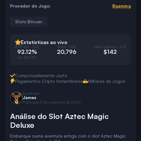
Provedor do Jogo:
Bgaming
Slots Bitcoin
Estatísticas ao vivo
RTP real · 30d
Giros · 30d
Maior prêmio · 30d
92.12%
20,796
$142
vs 96.96
Comprovadamente Justo
Pagamentos Cripto Instantâneos
Milhares de Jogos
Escrito por
James
Publicado
11 de novembro de 2025
Análise do Slot Aztec Magic
Deluxe
Embarque numa aventura antiga com o slot Aztec Magic