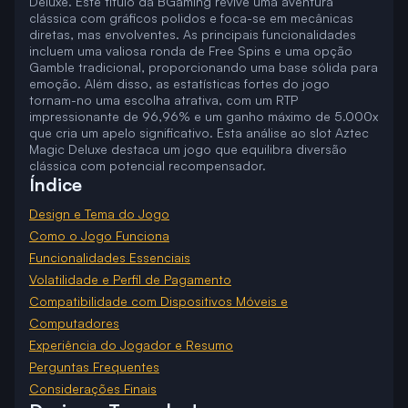
Deluxe. Este título da BGaming revive uma aventura
clássica com gráficos polidos e foca-se em mecânicas
diretas, mas envolventes. As principais funcionalidades
incluem uma valiosa ronda de Free Spins e uma opção
Gamble tradicional, proporcionando uma base sólida para
emoção. Além disso, as estatísticas fortes do jogo
tornam-no uma escolha atrativa, com um RTP
impressionante de 96,96% e um ganho máximo de 5.000x
que cria um apelo significativo. Esta análise ao slot Aztec
Magic Deluxe destaca um jogo que equilibra diversão
clássica com potencial recompensador.
Índice
Design e Tema do Jogo
Como o Jogo Funciona
Funcionalidades Essenciais
Volatilidade e Perfil de Pagamento
Compatibilidade com Dispositivos Móveis e
Computadores
Experiência do Jogador e Resumo
Perguntas Frequentes
Considerações Finais