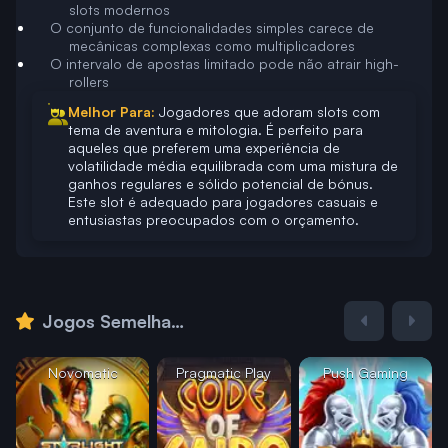
slots modernos
O conjunto de funcionalidades simples carece de
mecânicas complexas como multiplicadores
O intervalo de apostas limitado pode não atrair high-
rollers
Melhor Para:
Jogadores que adoram slots com
tema de aventura e mitologia. É perfeito para
aqueles que preferem uma experiência de
volatilidade média equilibrada com uma mistura de
ganhos regulares e sólido potencial de bónus.
Este slot é adequado para jogadores casuais e
entusiastas preocupados com o orçamento.
Jogos Semelhantes
Novomatic
Pragmatic Play
Push Gaming