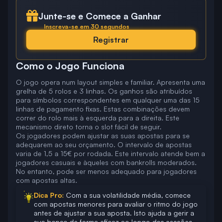
Junte-se e Comece a Ganhar
Inscreva-se em 30 segundos
Registrar
Como o Jogo Funciona
O jogo opera num layout simples e familiar. Apresenta uma
grelha de 5 rolos e 3 linhas. Os ganhos são atribuídos
para símbolos correspondentes em qualquer uma das 15
linhas de pagamento fixas. Estas combinações devem
correr do rolo mais à esquerda para a direita. Este
mecanismo direto torna o slot fácil de seguir.
Os jogadores podem ajustar as suas apostas para se
adequarem ao seu orçamento. O intervalo de apostas
varia de 1,5 a 15€ por rodada. Este intervalo atende bem a
jogadores casuais e àqueles com bankrolls moderados.
No entanto, pode ser menos adequado para jogadores
com apostas altas.
Dica Pro:
Com a sua volatilidade média, comece
com apostas menores para avaliar o ritmo do jogo
antes de ajustar a sua aposta. Isto ajuda a gerir a
sua banca de forma eficaz ao longo das sessões.