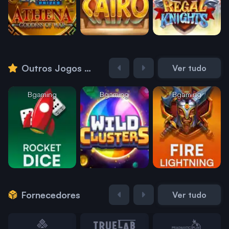
Outros Jogos De Bgaming
Ver tudo
Bgaming
Bgaming
Bgaming
Fornecedores
Ver tudo