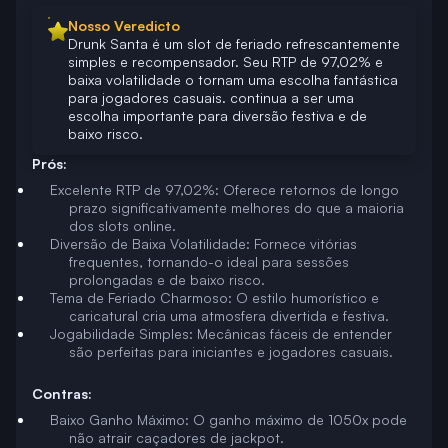
Nosso Veredicto
Drunk Santa é um slot de feriado refrescantemente
simples e recompensador. Seu RTP de 97,02% e
baixa volatilidade o tornam uma escolha fantástica
para jogadores casuais. continua a ser uma
escolha importante para diversão festiva e de
baixo risco.
Prós:
Excelente RTP de 97,02%: Oferece retornos de longo
prazo significativamente melhores do que a maioria
dos slots online.
Diversão de Baixa Volatilidade: Fornece vitórias
frequentes, tornando-o ideal para sessões
prolongadas e de baixo risco.
Tema de Feriado Charmoso: O estilo humorístico e
caricatural cria uma atmosfera divertida e festiva.
Jogabilidade Simples: Mecânicas fáceis de entender
são perfeitas para iniciantes e jogadores casuais.
Contras:
Baixo Ganho Máximo: O ganho máximo de 1050x pode
não atrair caçadores de jackpot.