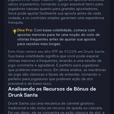
vários orçamentos, tornando o jogo acessível tanto para
jogadores casuais quanto para grandes apostadores.
Você pode ajustar facilmente sua aposta antes de cada
rodada, e os controles simples garantem uma experiência
tranquila.
Dica Pro:
Com baixa volatilidade, comece com
apostas menores para ter uma noção do ciclo de
vitórias frequentes antes de ajustar sua aposta
para sessões mais longas.
Este título reitera seu alto RTP de 97,02% em Drunk Santa.
Sua baixa volatilidade significa que você pode esperar
vitórias menores e frequentes, levando a uma sessão de
jogo constante e agradável. É perfeito para jogadores
que preferem menos risco. Em última análise, as mecânicas
do jogo são clássicas e fáceis de entender, tornando-o
perfeito para jogadores que preferem ação de slot
previsível e de baixo risco.
Analisando os Recursos de Bônus de
Drunk Santa
Drunk Santa usa uma mecânica de carretel giratório
tradicional e não inclui um recurso de queda ou cascata.
Em vez disso, ele se concentra na ação clássica de slot, e