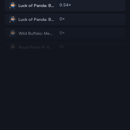
0.54×
Luck of Panda: Bonus Combo
0×
Luck of Panda: Bonus Combo
0×
Wild Buffalo: Megaways
0×
Royal Fruits 9: Hold 'n' Link