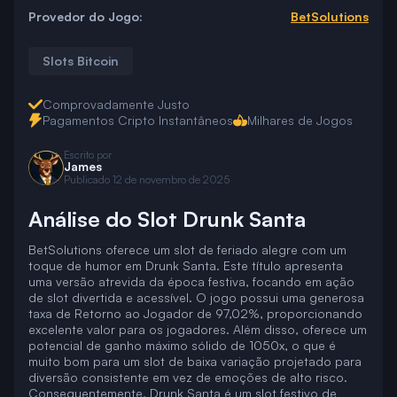
Provedor do Jogo:
BetSolutions
Slots Bitcoin
Comprovadamente Justo
Pagamentos Cripto Instantâneos
Milhares de Jogos
Escrito por
James
Publicado
12 de novembro de 2025
Análise do Slot Drunk Santa
BetSolutions oferece um slot de feriado alegre com um
toque de humor em Drunk Santa. Este título apresenta
uma versão atrevida da época festiva, focando em ação
de slot divertida e acessível. O jogo possui uma generosa
taxa de Retorno ao Jogador de 97,02%, proporcionando
excelente valor para os jogadores. Além disso, oferece um
potencial de ganho máximo sólido de 1050x, o que é
muito bom para um slot de baixa variação projetado para
diversão consistente em vez de emoções de alto risco.
Consequentemente, Drunk Santa é um slot festivo de