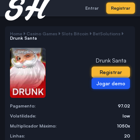
Entrar
Registrar
Home
Casino Games
Slots Bitcoin
BetSolutions
Drunk Santa
BetSolutions
Drunk Santa
Registrar
Jogar demo
Pagamento:
97.02
Volatilidade:
low
Multiplicador Máximo:
1050x
Linhas:
20