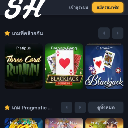
เข้าสู่ระบบ
สมัครสมาชิก
เกมที่คล้ายกัน
Platipus
Barbara Bang
GameArt
เกม Pragmatic Play อื่นๆ
ดูทั้งหมด
Pragmatic Play
Pragmatic Play
Pragmatic Play