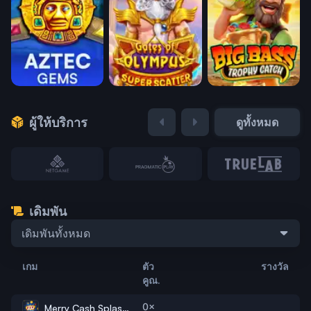
ผู้ให้บริการ
ดูทั้งหมด
เดิมพัน
เดิมพันทั้งหมด
เกม
ตัว
รางวัล
คูณ.
0×
Merry Cash Splash: Hold 'N' Link