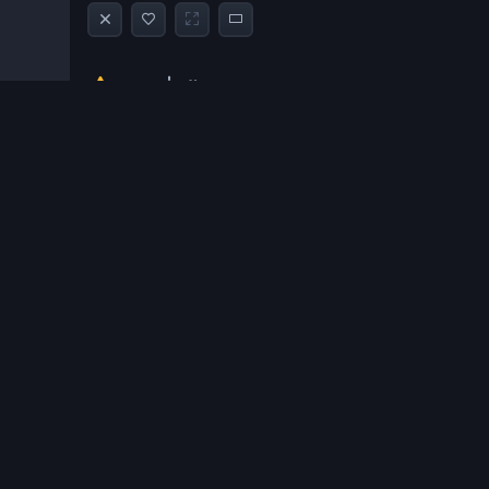
เกมที่คล้ายกัน
Pragmatic Play
Pragmatic Play