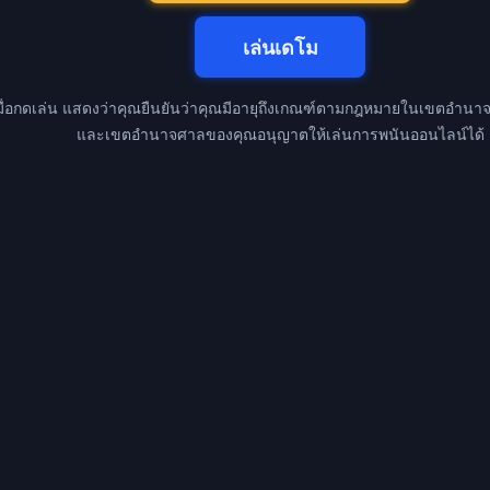
เล่นเดโม
มื่อกดเล่น แสดงว่าคุณยืนยันว่าคุณมีอายุถึงเกณฑ์ตามกฎหมายในเขตอำน
และเขตอำนาจศาลของคุณอนุญาตให้เล่นการพนันออนไลน์ได้