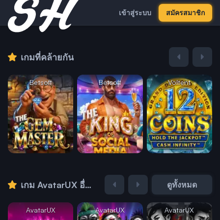
เข้าสู่ระบบ
สมัครสมาชิก
เกมที่คล้ายกัน
Betsoft
Betsoft
Voltent
เกม AvatarUX อื่นๆ
ดูทั้งหมด
AvatarUX
AvatarUX
AvatarUX