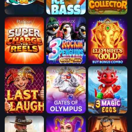
Platipus
AvatarUX
Netgame
Betsoft
Pragmatic Play
Pragmatic Play
Gamzix
3 Oaks
Betsoft