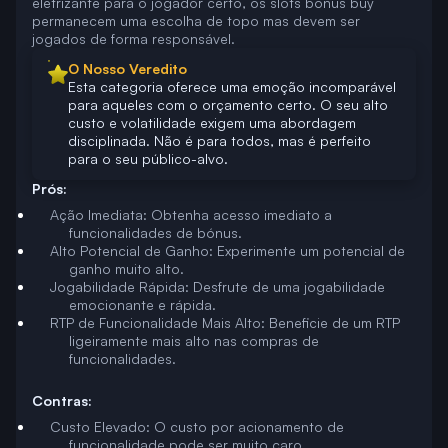
eletrizante para o jogador certo, os slots bonus buy
permanecem uma escolha de topo mas devem ser
jogados de forma responsável.
O Nosso Veredito
Esta categoria oferece uma emoção incomparável
para aqueles com o orçamento certo. O seu alto
custo e volatilidade exigem uma abordagem
disciplinada. Não é para todos, mas é perfeito
para o seu público-alvo.
Prós:
Ação Imediata: Obtenha acesso imediato a
funcionalidades de bónus.
Alto Potencial de Ganho: Experimente um potencial de
ganho muito alto.
Jogabilidade Rápida: Desfrute de uma jogabilidade
emocionante e rápida.
RTP de Funcionalidade Mais Alto: Beneficie de um RTP
ligeiramente mais alto nas compras de
funcionalidades.
Contras:
Custo Elevado: O custo por acionamento de
funcionalidade pode ser muito caro.