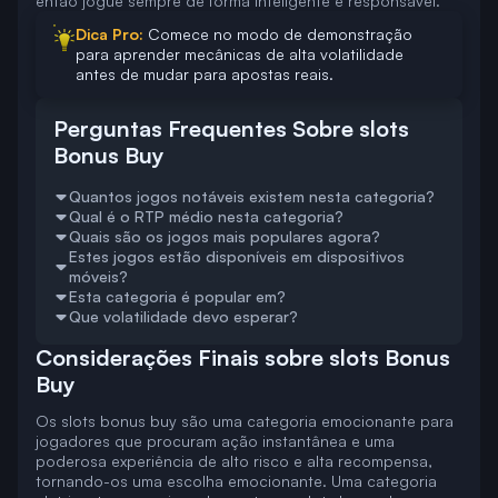
então jogue sempre de forma inteligente e responsável.
Dica Pro:
Comece no modo de demonstração
para aprender mecânicas de alta volatilidade
antes de mudar para apostas reais.
Perguntas Frequentes Sobre slots
Bonus Buy
Quantos jogos notáveis existem nesta categoria?
Qual é o RTP médio nesta categoria?
A lista muda frequentemente; exemplos
Quais são os jogos mais populares agora?
específicos não são amplamente divulgados.
O RTP varia por título e versão de casino;
Estes jogos estão disponíveis em dispositivos
múltiplas configurações, como 96%, 94% ou
A popularidade muda com ganhos virais e
móveis?
92%, são comuns.
cobertura de streamers; exemplos não estão
Esta categoria é popular em?
disponíveis.
Sim, o suporte HTML5 garante total
Que volatilidade devo esperar?
otimização para dispositivos móveis.
Sim, continua popular em devido aos altos
prémios máximos e ao burburinho social.
Espere uma volatilidade muito alta com
Considerações Finais sobre slots Bonus
longas quedas e ganhos grandes raros.
Buy
Os slots bonus buy são uma categoria emocionante para
jogadores que procuram ação instantânea e uma
poderosa experiência de alto risco e alta recompensa,
tornando-os uma escolha emocionante. Uma categoria