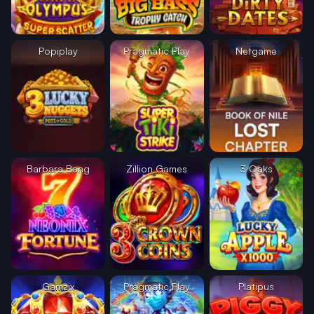
Popiplay
Pragmatic Play
Netgame
Barbara Bang
Zillion Games
3 Oaks
Gamzix
Pragmatic Play
Platipus