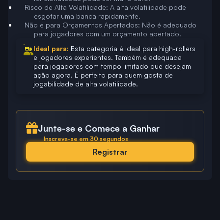
Risco de Alta Volatilidade: A alta volatilidade pode
esgotar uma banca rapidamente.
Não é para Orçamentos Apertados: Não é adequado
para jogadores com um orçamento apertado.
Ideal para:
Esta categoria é ideal para high-rollers
e jogadores experientes. Também é adequada
para jogadores com tempo limitado que desejam
ação agora. É perfeito para quem gosta de
jogabilidade de alta volatilidade.
Junte-se e Comece a Ganhar
Inscreva-se em 30 segundos
Registrar