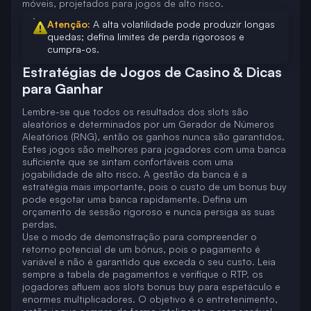
móveis, projetados para jogos de alto risco.
Atenção:
A alta volatilidade pode produzir longas
quedas; defina limites de perda rigorosos e
cumpra-os.
Estratégias de Jogos de Casino & Dicas
para Ganhar
Lembre-se que todos os resultados dos slots são
aleatórios e determinados por um Gerador de Números
Aleatórios (RNG), então os ganhos nunca são garantidos.
Estes jogos são melhores para jogadores com uma banca
suficiente que se sintam confortáveis com uma
jogabilidade de alto risco. A gestão da banca é a
estratégia mais importante, pois o custo de um bonus buy
pode esgotar uma banca rapidamente. Defina um
orçamento de sessão rigoroso e nunca persiga as suas
perdas.
Use o modo de demonstração para compreender o
retorno potencial de um bónus, pois o pagamento é
variável e não é garantido que exceda o seu custo. Leia
sempre a tabela de pagamentos e verifique o RTP. os
jogadores afluem aos slots bonus buy para espetáculo e
enormes multiplicadores. O objetivo é o entretenimento,