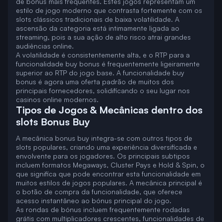
de bónus mais frequentes. Estes jogos representam um
estilo de jogo moderno que contrasta fortemente com os
slots clássicos tradicionais de baixa volatilidade. A
ascensão da categoria está intimamente ligada ao
streaming, pois a sua ação de alto risco atrai grandes
audiências online.
A volatilidade é consistentemente alta, e o RTP para a
funcionalidade buy bonus é frequentemente ligeiramente
superior ao RTP do jogo base. A funcionalidade buy
bonus é agora uma oferta padrão de muitos dos
principais fornecedores, solidificando o seu lugar nos
casinos online modernos.
Tipos de Jogos & Mecânicas dentro dos
slots Bonus Buy
A mecânica bonus buy integra-se com outros tipos de
slots populares, criando uma experiência diversificada e
envolvente para os jogadores. Os principais subtipos
incluem formatos Megaways, Cluster Pays e Hold & Spin, o
que significa que pode encontrar esta funcionalidade em
muitos estilos de jogos populares. A mecânica principal é
o botão de compra da funcionalidade, que oferece
acesso instantâneo ao bónus principal do jogo.
As rondas de bónus incluem frequentemente rodadas
grátis com multiplicadores crescentes, funcionalidades de