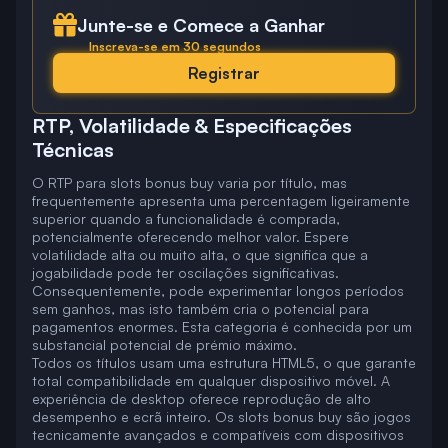
Junte-se e Comece a Ganhar
Inscreva-se em 30 segundos
Registrar
RTP, Volatilidade & Especificações
Técnicas
O RTP para slots bonus buy varia por título, mas
frequentemente apresenta uma percentagem ligeiramente
superior quando a funcionalidade é comprada,
potencialmente oferecendo melhor valor. Espere
volatilidade alta ou muito alta, o que significa que a
jogabilidade pode ter oscilações significativas.
Consequentemente, pode experimentar longos períodos
sem ganhos, mas isto também cria o potencial para
pagamentos enormes. Esta categoria é conhecida por um
substancial potencial de prémio máximo.
Todos os títulos usam uma estrutura HTML5, o que garante
total compatibilidade em qualquer dispositivo móvel. A
experiência de desktop oferece reprodução de alto
desempenho e ecrã inteiro. Os slots bonus buy são jogos
tecnicamente avançados e compatíveis com dispositivos