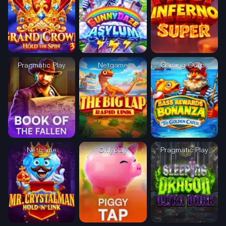
Pragmatic Play
Netgame
Gaming Corps
Netgame
Onlyplay
Pragmatic Play