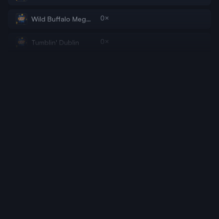
0×
Wild Buffalo Megaways: Hold N Link
0×
Tumblin' Dublin