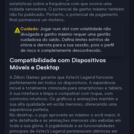
estatísticas sobre a frequência com que ocorre uma
rodada vencedora. O potencial de ganho máximo também
não foi publicado. Portanto, o potencial de pagamento
final permanece um mistério.
Cuidado:
Jogar num slot com volatilidade não
divulgada e ganho máximo requer uma gestão
cuidadosa do saldo. Defina limites estritos de
vitória e derrota para a sua sessão, pois o perfil
de risco é completamente desconhecido.
Compatibilidade com Dispositivos
Móveis e Desktop
A Zillion Games garante que Aztec’s Legend funcione
perfeitamente em todos os dispositivos. A experiência
móvel é totalmente otimizada para smartphones e tablets.
A sua interface é limpa e compatível com toque, com
controlos intuitivos. Os gráficos e animações mantêm a
sua alta qualidade em ecrãs menores, oferecendo uma
experiência perfeita.
No desktop, o jogo aproveita ao máximo o ecrã maior. A
arte detalhada e as animações imersivas são exibidas em
toda a sua glória. A jogabilidade e as funcionalidades
principais de Aztec’s Legend permanecem idênticas em