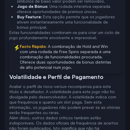
símbolos de baixo valor podem ser removidos.
Jogo de Bónus:
Uma rodada interativa separada
oferece oportunidades de prémios únicas.
Buy Feature:
Esta opção permite que os jogadores
ativem instantaneamente uma funcionalidade de
bónus principal.
Estas funcionalidades combinam-se para criar um ciclo de
jogo profundamente envolvente e imprevisível.
Facto Rápido:
A combinação de Hold and Win
com uma rodada de Free Spins separada é uma
combinação de funcionalidades procurada.
Oferece duas oportunidades de bónus distintas
de alto potencial num jogo.
Volatilidade e Perfil de Pagamento
Avaliar o perfil de risco-versus-recompensa para este
título é desafiador. A volatilidade para este jogo não foi
divulgada pelo desenvolvedor. A volatilidade indica com
que frequência e quanto um slot paga. Sem esta
informação, os jogadores não podem prever se as vitórias
serão frequentes ou raras.
Além disso, outros dados críticos também estão
indisponíveis. Os dados oficiais de frequência de acertos
não foram publicados. Isto significa que não há