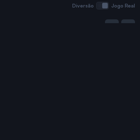
Diversão
Jogo Real
Zillion Games
Pragmatic Play
Ver tudo