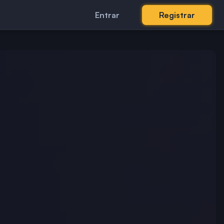
Entrar
Registrar