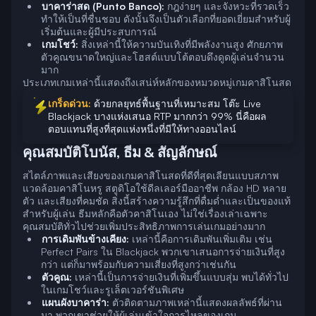
บาคาร่าสด (Punto Banco):
กฎง่ายๆ และจังหวะที่รวดเร็ว
ทำให้เป็นที่ชื่นชอบ ดังนั้นจึงเป็นตัวเลือกที่ยอดเยี่ยมสำหรับผู้
เริ่มต้นและผู้มีประสบการณ์
เกมโชว์:
สิ่งเหล่านี้ให้ความบันเทิงที่มีพลังงานสูง ศักยภาพ
ตัวคูณขนาดใหญ่และโฮสต์แบบโต้ตอบดึงดูดผู้เล่นจำนวน
มาก
ประเภทเกมเหล่านี้แสดงถึงเสน่ห์หลักของหมวดหมู่เกมคาสิโนสด
เกร็ดด่วน:
ด้วยกลยุทธ์พื้นฐานที่เหมาะสม โต๊ะ Live
Blackjack บางแห่งเสนอ RTP มากกว่า 99% นี่คือผล
ตอบแทนที่สูงที่สุดแห่งหนึ่งที่มีให้ทางออนไลน์
คุณสมบัติโบนัส, ธีม & สัญลักษณ์
สไตล์ภาพและเสียงของเกมคาสิโนสดที่ดีที่สุดเลียนแบบสภาพ
แวดล้อมคาสิโนหรู สตูดิโอใช้ดีลเลอร์มืออาชีพ กล้อง HD หลาย
ตัว และเสียงที่คมชัด สิ่งนี้สร้างความรู้สึกที่ดื่มด่ำและเป็นของแท้
สำหรับผู้เล่น ธีมหลักคือตัวคาสิโนเอง ไม่ใช่เรื่องเล่าเฉพาะ
คุณสมบัติทั่วไปช่วยเพิ่มประสิทธิภาพการเล่นเกมอย่างมาก
การเดิมพันข้างเคียง:
เหล่านี้คือการเดิมพันเพิ่มเติม เช่น
Perfect Pairs ใน Blackjack พวกเขาเสนอการจ่ายเงินที่สูง
กว่า แต่ก็มาพร้อมกับความเสี่ยงที่สูงกว่าเช่นกัน
ตัวคูณ:
เหล่านี้เป็นการจ่ายเงินที่เพิ่มขึ้นแบบสุ่ม พบได้ทั่วไป
ในเกมโชว์และรูเล็ตเวอร์ชันพิเศษ
แผนผังบาคาร่า:
ตัวติดตามภาพเหล่านี้แสดงผลลัพธ์ที่ผ่าน
มา พวกเขาช่วยให้ผู้เล่นเข้าใจการไหลของเกม