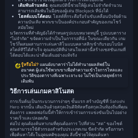
เดิมพันด้านหลัง:
คุณสมบัตินี้ช่วยให้ผู้เล่นไม่จำกัดจำนวน
สามารถเดิมพันในมือของผู้เล่น Blackjack ที่นั่งได้
โฮสต์แบบโต้ตอบ:
โฮสต์ที่กระตือรือร้นขับเคลื่อนปัจจัยด้าน
ความบันเทิง พวกเขาเป็นองค์ประกอบสำคัญของเกมโชว์
สมัยใหม่
นวัตกรรมที่สำคัญยังได้กำหนดรูปแบบหมวดหมู่นี้ รูปแบบตาราง
“ไม่จำกัด” ขจัดความจำเป็นในการรอที่นั่ง ในขณะเดียวกัน เกม
โชว์ก็ผสมผสานการเล่นคาสิโนแบบคลาสสิกเข้ากับรอบโบนัส
สไตล์ทีวีได้สำเร็จ คุณสมบัติที่น่าสนใจเหล่านี้สร้างเซสชันเกมที่
โต้ตอบได้และน่าตื่นเต้นอย่างแท้จริง
รู้หรือไม่?
แผนผังบาคาร่าไม่ได้ทำนายผลลัพธ์ใน
อนาคต ผู้เล่นใช้พวกเขาเพื่อทำความเข้าใจการไหลและ
ประวัติของตารางที่เฉพาะเจาะจง ไม่ใช่เป็นกลยุทธ์การ
เดิมพัน
วิธีการเล่นเกมคาสิโนสด
การเริ่มต้นเป็นกระบวนการง่ายๆ ขั้นแรก สร้างบัญชีที่ Satoshi
Hero จากนั้น เติมเงินด้วยสกุลเงินดิจิทัลหรือสกุลเงินท้องถิ่นที่คุณ
ต้องการ แพลตฟอร์มนี้ทำให้การเข้าร่วมการแข่งขันเป็นไปอย่าง
รวดเร็วและปลอดภัย
ต่อไป คุณต้องค้นหาเกมที่คุณต้องการ ไปที่ส่วน “สด” ของไซต์
คุณสามารถใช้ตัวกรองสำหรับประเภทเกม ขีดจำกัด หรือภาษา
เพื่อค้นหาโต๊ะในอุดมคติของคุณ สิ่งนี้ช่วยให้คุณค้นหา