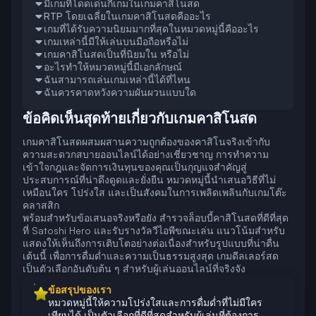
มีเกมที่โดดเด่นกี่เกมในเกมคาสิโนสด
RTP โดยเฉลี่ยในเกมคาสิโนสดคืออะไร
ชื่อเกมที่มีแบรนด์เฉพาะไม่ได้รับการเผยแพร่อย่าง
เกมที่ได้รับความนิยมมากที่สุดในหมวดหมู่นี้คืออะไร
กว้างขวาง อย่างไรก็ตาม หมวดหมู่นี้รวมถึงประเภท
RTP แตกต่างกันไปตามเกม รูเล็ตยุโรปคือ
เกมเหล่านี้มีให้เล่นบนมือถือหรือไม่
หลักๆ เช่น Live Roulette, Live Blackjack, Live
~97.30% การเดิมพัน Banker ใน Baccarat คือ
ไม่มีข้อมูลเกี่ยวกับชื่อเฉพาะที่ได้รับความนิยมมาก
เกมคาสิโนสดเป็นที่นิยมใน หรือไม่
Baccarat, Game Shows และ Casino Poker
~98.94% Blackjack ที่มีกลยุทธ์ที่เหมาะสมที่สุด
ที่สุด ประเภทเกมที่ได้รับความนิยมมากที่สุด ได้แก่
ใช่ เกมคาสิโนสดสมัยใหม่ทั้งหมดใช้เทคโนโลยี
อะไรทำให้หมวดหมู่นี้มีเอกลักษณ์
สามารถเกิน 99%
Blackjack, Roulette, Baccarat และ Game
HTML5 สิ่งนี้ทำให้มั่นใจได้ว่าเข้ากันได้อย่าง
ใช่ ยังคงเป็นที่นิยมอย่างมากใน ผู้เล่นถูกดึงดูดด้วย
ฉันสามารถเล่นเกมเหล่านี้ได้ที่ไหน
Shows สมัยใหม่
สมบูรณ์กับอุปกรณ์มือถือ โดยที่คุณมีการเชื่อมต่อ
ความถูกต้อง การปฏิสัมพันธ์ทางสังคม และผลลัพธ์
การใช้ดีลเลอร์จริงและอุปกรณ์จริงทำให้เป็น
ฉันควรคาดหวังความผันผวนแบบใด
อินเทอร์เน็ตที่เสถียร
ที่โปร่งใสที่เกมดีลเลอร์สดมอบให้
เอกลักษณ์ สิ่งนี้แทนที่ผลลัพธ์ที่สร้างโดย
Satoshi Hero มีเกมคาสิโนสดชั้นนำให้เลือก
คอมพิวเตอร์ด้วยผลลัพธ์ตามเวลาจริงที่ตรวจสอบ
มากมาย คุณสามารถค้นหาโต๊ะที่มีขีดจำกัดและ
คาดว่าจะมีความผันผวนต่ำในการเดิมพันหลัก เช่น
ข้อคิดเห็นสุดท้ายเกี่ยวกับเกมคาสิโนสด
ได้เพื่อความโปร่งใสสูงสุด
ภาษาต่างๆ ได้
แดง/ดำในรูเล็ต คาดว่าจะมีความผันผวนสูงจาก
การเดิมพันข้างเคียง การเดิมพันเสมอ และรอบ
เกมคาสิโนสดผสมผสานความถูกต้องของคาสิโนจริงเข้ากับ
โบนัสเกมโชว์
ความสะดวกสบายออนไลน์ได้อย่างเชี่ยวชาญ การทำความ
เข้าใจกฎและจัดการเงินทุนของคุณเป็นกุญแจสำคัญสู่
ประสบการณ์ที่น่าดึงดูดและยั่งยืน หมวดหมู่นี้นำเสนอวิธีที่ไม่
เหมือนใคร โปร่งใส และเป็นสังคมในการเพลิดเพลินกับเกมโต๊ะ
คลาสสิก
พร้อมสำหรับข้อเสนอจริงหรือยัง สำรวจล็อบบี้คาสิโนสดที่ดีที่สุด
ที่ Satoshi Hero และรับรางวัลวีไอพีขณะเล่น แนวโน้มสำหรับ
แสดงให้เห็นถึงการเติบโตอย่างต่อเนื่องสำหรับรูปแบบที่น่าตื่น
เต้นนี้ เพื่อการดื่มด่ำและความเป็นธรรมสูงสุด เกมดีลเลอร์สด
เป็นตัวเลือกอันดับต้น ๆ สำหรับผู้เล่นออนไลน์ที่จริงจัง
ข้อสรุปของเรา
หมวดหมู่นี้ให้ความโปร่งใสและการดื่มด่ำที่ไม่มีใคร
เทียบได้ เป็นตัวเลือกที่ดีที่สุดสำหรับผู้เล่นที่ต้องการ