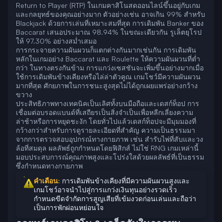
Return to Player (RTP) ในเกมคาสิโนสดออนไลน์ขึ้นอยู่กับเกม
และกลยุทธ์ของคุณอย่างมาก ตัวอย่างเช่น อาจเกิน 99% สำหรับ
Blackjack ด้วยการเล่นที่เหมาะสมที่สุด การเดิมพัน Banker ของ
Baccarat เสนอประมาณ 98.94% ในขณะเดียวกัน รูเล็ตยุโรป
ให้ 97.30% อย่างสม่ำเสมอ
การกระจายความผันผวนก็แตกต่างกันมากเช่นกัน การเดิมพัน
หลักในเกมอย่าง Baccarat และ Roulette ให้ความผันผวนที่ต่ำ
กว่า ในทางตรงกันข้าม การแกว่งเซสชันจะเพิ่มขึ้นอย่างมากเมื่อ
ใช้การเดิมพันข้างเคียงหรือไล่ล่าตัวคูณ เกมโชว์มีความผันผวน
มากที่สุด ศักยภาพในการชนะสูงสุดไม่ได้ถูกเผยแพร่อย่างกว้าง
ขวาง
ประสิทธิภาพทางเทคนิคเป็นเลิศทั้งบนมือถือและเดสก์ท็อป การ
เชื่อมต่อบรอดแบนด์ที่เสถียรเป็นสิ่งจำเป็นเพื่อหลีกเลี่ยงความ
ล่าช้าหรือการหยุดชะงัก โดยทั่วไปแล้วเดสก์ท็อปจะมีมุมมองที่
กว้างกว่าสำหรับการดูรายละเอียดที่สำคัญ ความเป็นธรรมมา
จากการตรวจสอบอุปกรณ์ทางกายภาพ เช่น สำรับไพ่ที่สับและวง
ล้อที่สมดุล ผลลัพธ์ถูกกำหนดโดยฟิสิกส์ ไม่ใช่ RNG เกมเหล่านี้
มอบประสบการณ์คุณภาพสูงและโปร่งใสด้วยผลลัพธ์ที่เป็นธรรม
ซึ่งกำหนดทางกายภาพ
คำเตือน:
การเดิมพันข้างเคียงที่มีความผันผวนสูงและ
เกมโชว์อาจนำไปสู่การแกว่งเงินทุนอย่างรวดเร็ว
กำหนดขีดจำกัดการสูญเสียที่เข้มงวดก่อนเล่นและถือว่า
เป็นการพักผ่อนหย่อนใจ