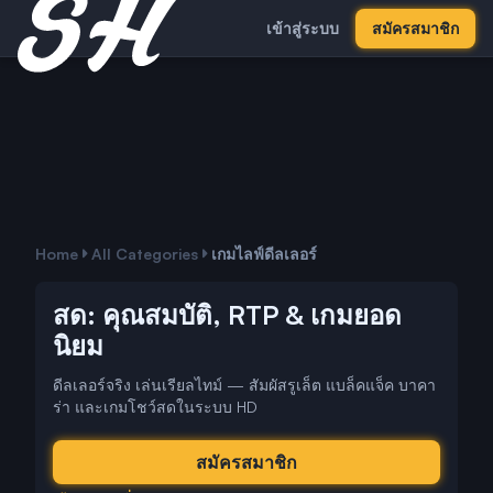
เข้าสู่ระบบ
สมัครสมาชิก
Home
All Categories
เกมไลฟ์ดีลเลอร์
สด: คุณสมบัติ, RTP & เกมยอด
นิยม
ดีลเลอร์จริง เล่นเรียลไทม์ — สัมผัสรูเล็ต แบล็คแจ็ค บาคา
ร่า และเกมโชว์สดในระบบ HD
สมัครสมาชิก