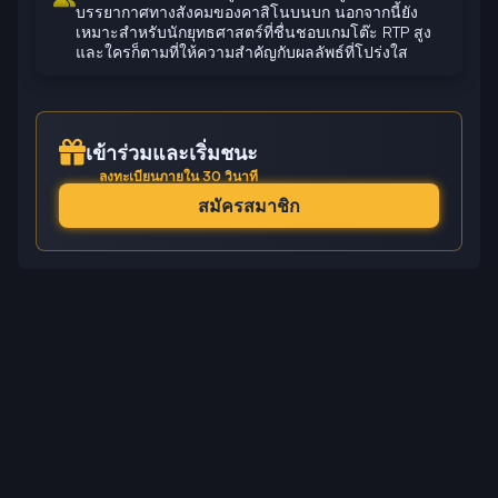
บรรยากาศทางสังคมของคาสิโนบนบก นอกจากนี้ยัง
เหมาะสำหรับนักยุทธศาสตร์ที่ชื่นชอบเกมโต๊ะ RTP สูง
และใครก็ตามที่ให้ความสำคัญกับผลลัพธ์ที่โปร่งใส
เข้าร่วมและเริ่มชนะ
ลงทะเบียนภายใน 30 วินาที
สมัครสมาชิก