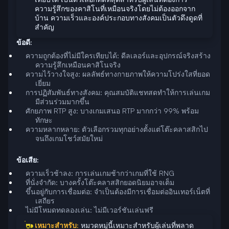
ความรู้สึกของคาสิโนที่เหมือนจริงโดยไม่ต้องออกจาก
บ้าน ความเร็วและองค์ประกอบทางสังคมเป็นตัวดึงดูดที่
สำคัญ
ข้อดี:
ความถูกต้องที่ไม่มีใครเทียบได้: ดีลเลอร์และอุปกรณ์จริงสร้าง
ความรู้สึกเหมือนคาสิโนจริง
ความไว้วางใจสูง: ผลลัพธ์ทางกายภาพให้ความโปร่งใสที่ยอด
เยี่ยม
การปฏิสัมพันธ์ทางสังคม: คุณสมบัติแชทสดทำให้การเล่นเกม
มีส่วนร่วมมากขึ้น
ศักยภาพ RTP สูง: บางเกมเสนอ RTP มากกว่า 99% พร้อม
ทักษะ
ความหลากหลาย: ตัวเลือกรวมทุกอย่างตั้งแต่โต๊ะคลาสสิกไป
จนถึงเกมโชว์สมัยใหม่
ข้อเสีย:
ความเร็วช้าลง: การเล่นเกมช้ากว่าเกมที่ใช้ RNG
ที่นั่งจำกัด: บางครั้งโต๊ะคลาสสิกยอดนิยมอาจเต็ม
ขึ้นอยู่กับการเชื่อมต่อ: จำเป็นต้องมีการเชื่อมต่ออินเทอร์เน็ตที่
เสถียร
ไม่มีโหมดทดลองเล่น: ไม่มีเวอร์ชันเล่นฟรี
เหมาะสำหรับ:
หมวดหมู่นี้เหมาะสำหรับผู้เล่นที่พลาด