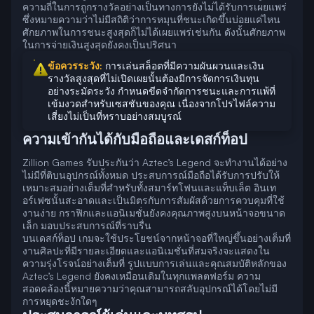
ความถี่ในการถูกรางวัลอย่างเป็นทางการยังไม่ได้รับการเผยแพร่
ซึ่งหมายความว่าไม่มีสถิติว่าการหมุนที่ชนะเกิดขึ้นบ่อยแค่ไหน
ศักยภาพในการชนะสูงสุดก็ไม่ได้เผยแพร่เช่นกัน ดังนั้นศักยภาพ
ในการจ่ายเงินสูงสุดยังคงเป็นปริศนา
ข้อควรระวัง:
การเล่นสล็อตที่มีความผันผวนและเงิน
รางวัลสูงสุดที่ไม่เปิดเผยนั้นต้องมีการจัดการเงินทุน
อย่างระมัดระวัง กำหนดขีดจำกัดการชนะและการแพ้ที่
เข้มงวดสำหรับเซสชันของคุณ เนื่องจากโปรไฟล์ความ
เสี่ยงไม่เป็นที่ทราบอย่างสมบูรณ์
ความเข้ากันได้กับมือถือและเดสก์ท็อป
Zillion Games รับประกันว่า Aztec’s Legend จะทำงานได้อย่าง
ไม่มีที่ติบนอุปกรณ์ทั้งหมด ประสบการณ์มือถือได้รับการปรับให้
เหมาะสมอย่างเต็มที่สำหรับทั้งสมาร์ทโฟนและแท็บเล็ต อินเท
อร์เฟซนั้นสะอาดและเป็นมิตรกับการสัมผัสด้วยการควบคุมที่ใช้
งานง่าย กราฟิกและแอนิเมชั่นยังคงคุณภาพสูงบนหน้าจอขนาด
เล็ก มอบประสบการณ์ที่ราบรื่น
บนเดสก์ท็อป เกมจะใช้ประโยชน์จากหน้าจอที่ใหญ่ขึ้นอย่างเต็มที่
งานศิลปะที่มีรายละเอียดและแอนิเมชั่นที่สมจริงจะแสดงใน
ความรุ่งโรจน์อย่างเต็มที่ รูปแบบการเล่นและคุณสมบัติหลักของ
Aztec’s Legend ยังคงเหมือนเดิมในทุกแพลตฟอร์ม ความ
สอดคล้องนี้หมายความว่าคุณสามารถสลับอุปกรณ์ได้โดยไม่มี
การหยุดชะงักใดๆ