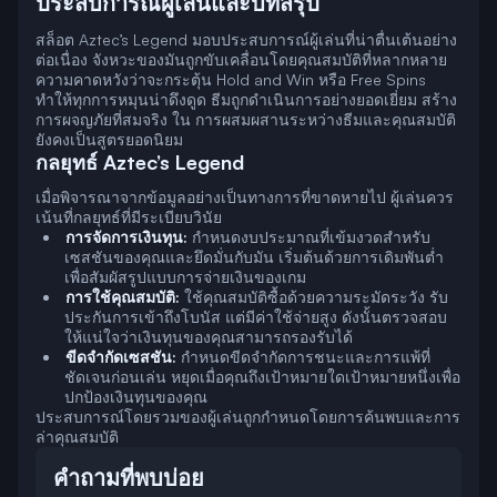
ประสบการณ์ผู้เล่นและบทสรุป
สล็อต Aztec’s Legend มอบประสบการณ์ผู้เล่นที่น่าตื่นเต้นอย่าง
ต่อเนื่อง จังหวะของมันถูกขับเคลื่อนโดยคุณสมบัติที่หลากหลาย
ความคาดหวังว่าจะกระตุ้น Hold and Win หรือ Free Spins
ทำให้ทุกการหมุนน่าดึงดูด ธีมถูกดำเนินการอย่างยอดเยี่ยม สร้าง
การผจญภัยที่สมจริง ใน การผสมผสานระหว่างธีมและคุณสมบัติ
ยังคงเป็นสูตรยอดนิยม
กลยุทธ์ Aztec’s Legend
เมื่อพิจารณาจากข้อมูลอย่างเป็นทางการที่ขาดหายไป ผู้เล่นควร
เน้นที่กลยุทธ์ที่มีระเบียบวินัย
การจัดการเงินทุน:
กำหนดงบประมาณที่เข้มงวดสำหรับ
เซสชันของคุณและยึดมั่นกับมัน เริ่มต้นด้วยการเดิมพันต่ำ
เพื่อสัมผัสรูปแบบการจ่ายเงินของเกม
การใช้คุณสมบัติ:
ใช้คุณสมบัติซื้อด้วยความระมัดระวัง รับ
ประกันการเข้าถึงโบนัส แต่มีค่าใช้จ่ายสูง ดังนั้นตรวจสอบ
ให้แน่ใจว่าเงินทุนของคุณสามารถรองรับได้
ขีดจำกัดเซสชัน:
กำหนดขีดจำกัดการชนะและการแพ้ที่
ชัดเจนก่อนเล่น หยุดเมื่อคุณถึงเป้าหมายใดเป้าหมายหนึ่งเพื่อ
ปกป้องเงินทุนของคุณ
ประสบการณ์โดยรวมของผู้เล่นถูกกำหนดโดยการค้นพบและการ
ล่าคุณสมบัติ
คำถามที่พบบ่อย