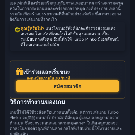
เอฟเฟกต์เสียงช่วยเสริมสุนทรียภาพแห่งอนาคต สร้างความคาด
หวังในการกระดอนแต่ละครั้งออกจากหมุด องค์ประกอบเหล่านี้
รวมกันเพื่อสร้างบรรยากาศที่ดื่มด่ำอย่างแท้จริง ซึ่งเหมาะอย่าง
ยิ่งกับการเล่นเกมที่รวดเร็ว
คุณรู้หรือไม่?
แนวไซเบอร์พังค์มักจะสำรวจสังคมแห่ง
อนาคต โดยเน้นที่เทคโนโลยีขั้นสูงและความเป็น
ระเบียบทางสังคม ธีมนี้ทำให้ Turbo Plinko มีเอกลักษณ์
ที่โดดเด่นและล้ำสมัย
เข้าร่วมและเริ่มชนะ
ลงทะเบียนภายใน 30 วินาที
สมัครสมาชิก
วิธีการทำงานของเกม
เกมนี้ไม่ได้ใช้วงล้อหรือแถวแบบดั้งเดิม แต่การเล่นเกม Turbo
Plinko จะ展開บนบอร์ดปิรามิดที่มีหมุด ผู้เล่นปล่อยลูกบอลจาก
ด้านบน ซึ่งจะกระดอนลงมาตามหมุดต่างๆ ในที่สุดลูกบอลจะ
ตกลงในช่องตัวคูณที่ด้านล่าง กลไกที่เรียบง่ายนี้ใช้งานง่ายและ
น่าตื่นเต้น