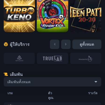
ผู้ให้บริการ
ดูทั้งหมด
เดิมพัน
เดิมพันทั้งหมด
เกม
ตัว
รางวัล
คูณ.