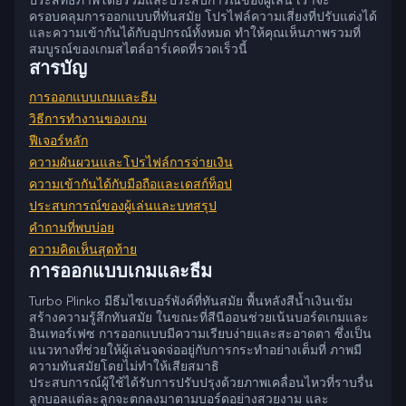
ครอบคลุมการออกแบบที่ทันสมัย โปรไฟล์ความเสี่ยงที่ปรับแต่งได้
และความเข้ากันได้กับอุปกรณ์ทั้งหมด ทำให้คุณเห็นภาพรวมที่
สมบูรณ์ของเกมสไตล์อาร์เคดที่รวดเร็วนี้
สารบัญ
การออกแบบเกมและธีม
วิธีการทำงานของเกม
ฟีเจอร์หลัก
ความผันผวนและโปรไฟล์การจ่ายเงิน
ความเข้ากันได้กับมือถือและเดสก์ท็อป
ประสบการณ์ของผู้เล่นและบทสรุป
คำถามที่พบบ่อย
ความคิดเห็นสุดท้าย
การออกแบบเกมและธีม
Turbo Plinko มีธีมไซเบอร์พังค์ที่ทันสมัย พื้นหลังสีน้ำเงินเข้ม
สร้างความรู้สึกทันสมัย ในขณะที่สีนีออนช่วยเน้นบอร์ดเกมและ
อินเทอร์เฟซ การออกแบบมีความเรียบง่ายและสะอาดตา ซึ่งเป็น
แนวทางที่ช่วยให้ผู้เล่นจดจ่ออยู่กับการกระทำอย่างเต็มที่ ภาพมี
ความทันสมัย​​โดยไม่ทำให้เสียสมาธิ
ประสบการณ์ผู้ใช้ได้รับการปรับปรุงด้วยภาพเคลื่อนไหวที่ราบรื่น
ลูกบอลแต่ละลูกจะตกลงมาตามบอร์ดอย่างสวยงาม และ