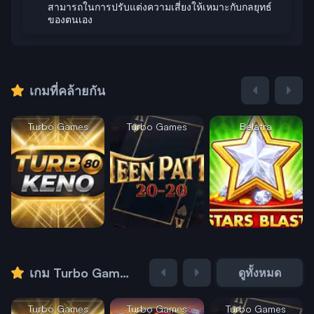
สามารถในการปรับแต่งความเสี่ยงให้เหมาะกับกลยุทธ์
ของตนเอง
เกมที่คล้ายกัน
Turbo Games
Turbo Games
Belatra
เกม Turbo Games อื่นๆ
ดูทั้งหมด
Turbo Games
Turbo Games
Turbo Games