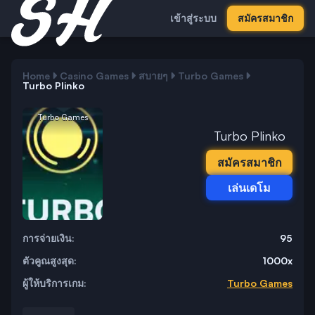
เข้าสู่ระบบ
สมัครสมาชิก
Home
Casino Games
สบายๆ
Turbo Games
Turbo Plinko
Turbo Games
Turbo Plinko
สมัครสมาชิก
เล่นเดโม
การจ่ายเงิน:
95
ตัวคูณสูงสุด:
1000x
ผู้ให้บริการเกม:
Turbo Games