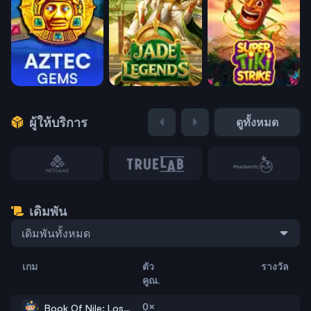
ผู้ให้บริการ
ดูทั้งหมด
เดิมพัน
เดิมพันทั้งหมด
เกม
ตัว
รางวัล
คูณ.
0×
Book Of Nile: Lost Chapter