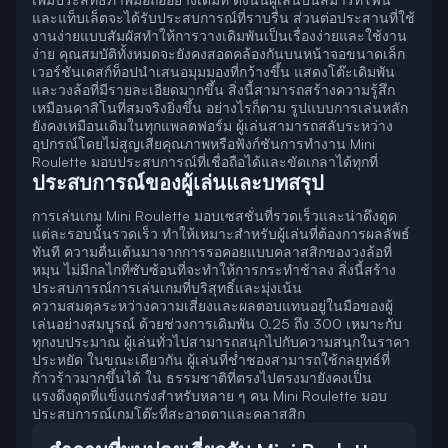
และแท็บเล็ตจะได้รับประสบการณ์ที่ราบรื่น ส่วนต่อประสานที่ใช้
งานง่ายแบบสัมผัสทำให้การวางเดิมพันเป็นเรื่องง่ายและใช้งาน
ง่าย คุณสมบัติทั้งหมดจะยังคงสอดคล้องกันบนหน้าจอขนาดเล็ก
เวอร์ชันเดสก์ท็อปนำเสนอมุมมองที่กว้างขึ้น แสดงโต๊ะเดิมพัน
และวงล้อที่มีรายละเอียดมากขึ้น สิ่งนี้สามารถสร้างความรู้สึก
เหมือนคาสิโนที่สมจริงยิ่งขึ้น อย่างไรก็ตาม รูปแบบการเล่นหลัก
ยังคงเหมือนเดิมในทุกแพลตฟอร์ม ผู้เล่นสามารถสลับระหว่าง
อุปกรณ์โดยไม่สูญเสียคุณภาพหรือฟังก์ชันการทำงาน Mini
Roulette มอบประสบการณ์ที่เชื่อถือได้และขัดเกลาได้ทุกที่
ประสบการณ์ของผู้เล่นและบทสรุป
การเล่นเกม Mini Roulette มอบเซสชั่นที่รวดเร็วและน่าดึงดูด
แต่ละรอบนั้นรวดเร็ว ทำให้เหมาะสำหรับผู้เล่นที่ต้องการผลลัพธ์
ทันที ความตื่นเต้นมาจากการรอคอยแบบคลาสสิกของวงล้อที่
หมุน ไม่มีกลไกที่ซับซ้อนที่จะทำให้การกระทำช้าลง สิ่งนี้สร้าง
ประสบการณ์การเล่นเกมที่บริสุทธิ์และมุ่งเน้น
ความสมดุลระหว่างความเสี่ยงและผลตอบแทนอยู่ในมือของผู้
เล่นอย่างสมบูรณ์ ด้วยช่วงการเดิมพัน 0.25 ถึง 300 เหมาะกับ
ทุกงบประมาณ ผู้เล่นทั่วไปสามารถสนุกไปกับความสนุกในราคา
ประหยัด ในขณะเดียวกัน ผู้เล่นที่ช่ำชองสามารถใช้กลยุทธ์ที่
ก้าวร้าวมากขึ้นได้ ใน ธรรมชาติที่ตรงไปตรงมายังคงเป็น
แรงดึงดูดที่แข็งแกร่งสำหรับหลาย ๆ คน Mini Roulette มอบ
ประสบการณ์เกมโต๊ะที่สะอาดตาและคลาสสิก