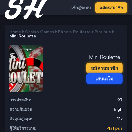
เข้าสู่ระบบ
สมัครสมาชิก
Home
Casino Games
Bitcoin Roulette
Platipus
Mini Roulette
Platipus
Mini Roulette
สมัครสมาชิก
เล่นเดโม
การจ่ายเงิน:
97
ความผันผวน:
high
ตัวคูณสูงสุด:
11x
ผู้ให้บริการเกม:
Platipus