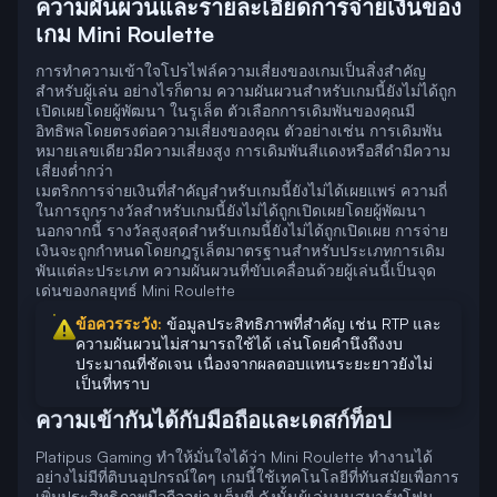
ความผันผวนและรายละเอียดการจ่ายเงินของ
เกม Mini Roulette
การทำความเข้าใจโปรไฟล์ความเสี่ยงของเกมเป็นสิ่งสำคัญ
สำหรับผู้เล่น อย่างไรก็ตาม ความผันผวนสำหรับเกมนี้ยังไม่ได้ถูก
เปิดเผยโดยผู้พัฒนา ในรูเล็ต ตัวเลือกการเดิมพันของคุณมี
อิทธิพลโดยตรงต่อความเสี่ยงของคุณ ตัวอย่างเช่น การเดิมพัน
หมายเลขเดียวมีความเสี่ยงสูง การเดิมพันสีแดงหรือสีดำมีความ
เสี่ยงต่ำกว่า
เมตริกการจ่ายเงินที่สำคัญสำหรับเกมนี้ยังไม่ได้เผยแพร่ ความถี่
ในการถูกรางวัลสำหรับเกมนี้ยังไม่ได้ถูกเปิดเผยโดยผู้พัฒนา
นอกจากนี้ รางวัลสูงสุดสำหรับเกมนี้ยังไม่ได้ถูกเปิดเผย การจ่าย
เงินจะถูกกำหนดโดยกฎรูเล็ตมาตรฐานสำหรับประเภทการเดิม
พันแต่ละประเภท ความผันผวนที่ขับเคลื่อนด้วยผู้เล่นนี้เป็นจุด
เด่นของกลยุทธ์ Mini Roulette
ข้อควรระวัง:
ข้อมูลประสิทธิภาพที่สำคัญ เช่น RTP และ
ความผันผวนไม่สามารถใช้ได้ เล่นโดยคำนึงถึงงบ
ประมาณที่ชัดเจน เนื่องจากผลตอบแทนระยะยาวยังไม่
เป็นที่ทราบ
ความเข้ากันได้กับมือถือและเดสก์ท็อป
Platipus Gaming ทำให้มั่นใจได้ว่า Mini Roulette ทำงานได้
อย่างไม่มีที่ติบนอุปกรณ์ใดๆ เกมนี้ใช้เทคโนโลยีที่ทันสมัยเพื่อการ
เพิ่มประสิทธิภาพมือถืออย่างเต็มที่ ดังนั้นผู้เล่นบนสมาร์ทโฟน