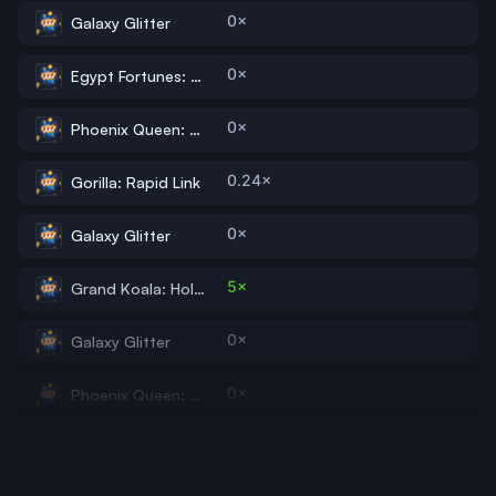
0×
Galaxy Glitter
0×
Egypt Fortunes: Bingo Bounty
0×
Phoenix Queen: Hold 'N' Link
0.24×
Gorilla: Rapid Link
0×
Galaxy Glitter
5×
Grand Koala: Hold ‘N’ Link
0×
Galaxy Glitter
0×
Phoenix Queen: Hold 'N' Link