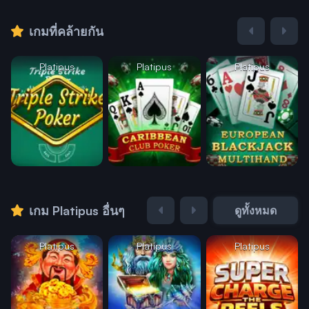
เกมที่คล้ายกัน
Platipus
Platipus
Platipus
เกม Platipus อื่นๆ
ดูทั้งหมด
Platipus
Platipus
Platipus