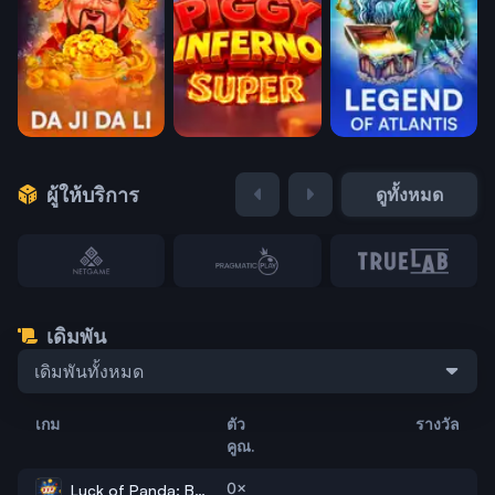
ผู้ให้บริการ
ดูทั้งหมด
เดิมพัน
เดิมพันทั้งหมด
เกม
ตัว
รางวัล
คูณ.
0×
Luck of Panda: Bonus Combo