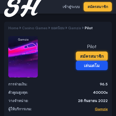
เข้าสู่ระบบ
สมัครสมาชิก
Home
Casino Games
ยอดนิยม
Gamzix
Pilot
Gamzix
Pilot
สมัครสมาชิก
เล่นเดโม
การจ่ายเงิน:
96.5
ตัวคูณสูงสุด:
40000x
วางจำหน่าย:
28 กันยายน 2022
ผู้ให้บริการเกม:
Gamzix