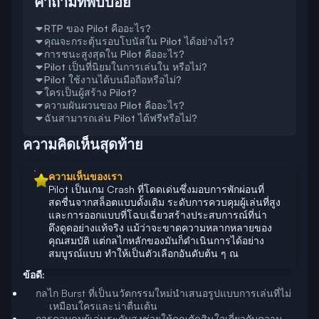
คำถามที่พบบ่อย
RTP ของ Pilot คืออะไร?
คุณจะกระตุ้นรอบโบนัสใน Pilot ได้อย่างไร?
เกมนี้มี RTP 96.5% ซึ่งสูงกว่าค่าเฉลี่ยมาตรฐาน
การชนะสูงสุดใน Pilot คืออะไร?
อุตสาหกรรม
Pilot ไม่มีรอบโบนัสแบบดั้งเดิม รูปแบบการเล่น
Pilot เป็นที่นิยมในการเล่นใน หรือไม่?
หลักคือกลไก Burst (Crash) ที่คุณต้องถอนเงินออก
การชนะสูงสุดคือ x1000.00 ของเงินเดิมพันของ
Pilot ใช้งานได้บนมือถือหรือไม่?
ก่อนที่ตัวคูณจะ Burst
คุณ ซึ่งสามารถทำได้หากคุณถอนเงินออกได้สำเร็จ
ใช่ Pilot ยังคงเป็นที่นิยมใน เนื่องจากกลไก Crash
ใครเป็นผู้สร้าง Pilot?
ที่ตัวคูณสูงสุด
ที่เป็นนวัตกรรมใหม่ หน่วยงานผู้เล่นระดับสูง และ
ใช่ Pilot ได้รับการปรับให้เหมาะสมอย่างสมบูรณ์
ความผันผวนของ Pilot คืออะไร?
RTP ที่แข็งแกร่ง
สำหรับอุปกรณ์ iOS และ Android ด้วยการควบคุม
Pilot ได้รับการพัฒนาโดย Gamzix ซึ่งเป็นที่รู้จักใน
ฉันสามารถเล่น Pilot ได้ฟรีหรือไม่?
ที่ใช้งานง่ายและประสิทธิภาพที่ราบรื่น
การสร้างเกมที่เป็นนวัตกรรมใหม่พร้อมกลไกที่ไม่
ความผันผวนถือได้ว่าผู้เล่นกำหนด เนื่องจากตัว
เหมือนใคร
เลือกของคุณว่าจะถอนเงินออกเมื่อใดเป็นตัวกำหนด
ใช่ คาสิโนที่ได้รับใบอนุญาตส่วนใหญ่มีโหมดสาธิต
ความคิดเห็นสุดท้าย
ระดับความเสี่ยงของแต่ละรอบ
ที่คุณสามารถลอง Pilot ได้โดยไม่ต้องเสี่ยงกับเงิน
จริง
ความเห็นของเรา
Pilot เป็นเกม Crash ที่โดดเด่นซึ่งมอบการพักผ่อนที่
สดชื่นจากสล็อตแบบดั้งเดิม ระดับการควบคุมผู้เล่นที่สูง
และการออกแบบที่โฉบเฉี่ยวสร้างประสบการณ์ที่น่า
ดึงดูดอย่างแท้จริง แม้ว่าจะขาดความหลากหลายของ
คุณสมบัติ แต่กลไกหลักของมันก็ดำเนินการได้อย่าง
สมบูรณ์แบบ ทำให้เป็นตัวเลือกอันดับต้น ๆ ณ
ข้อดี:
กลไก Burst ที่เป็นนวัตกรรมใหม่นำเสนอรูปแบบการเล่นที่ไม่
เหมือนใครและน่าตื่นเต้น
การควบคุมผู้เล่นระดับสูงช่วยให้คุณตัดสินใจเกี่ยวกับความ