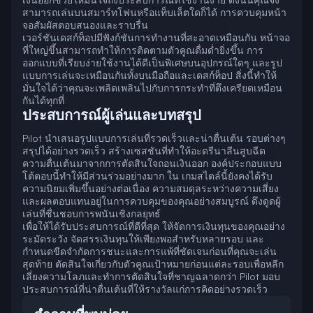
สามารถเล่นบนสมาร์ทโฟนหรือแท็บเล็ตใดก็ได้ การควบคุมหน้า
จอสัมผัสตอบสนองและราบรื่น
เวอร์ชันเดสก์ท็อปมีฟังก์ชันการทำงานที่สะอาดเหมือนกัน หน้าจอ
ที่ใหญ่ขึ้นสามารถทำให้การติดตามตัวคูณดื่มด่ำยิ่งขึ้น การ
ออกแบบที่เรียบง่ายใช้งานได้ดีเป็นพิเศษบนอุปกรณ์ใดๆ และรูป
แบบการเล่นจะเหมือนกันทั้งบนมือถือและเดสก์ท็อป สิ่งนี้ทำให้
มั่นใจได้ว่าคุณจะเพลิดเพลินไปกับการกระทำที่ตึงเครียดเหมือน
กันได้ทุกที่
ประสบการณ์ผู้เล่นและบทสรุป
Pilot นำเสนอรูปแบบการเล่นที่รวดเร็วและน่าตื่นเต้น รอบต่างๆ
สรุปได้อย่างรวดเร็ว สร้างเซสชันที่ทำให้อะดรีนาลีนสูบฉีด
ความตื่นเต้นมาจากการตัดสินใจถอนเงินออก องค์ประกอบแบบ
โต้ตอบนี้ทำให้มีส่วนร่วมอย่างมาก ใน เกมสไตล์นี้ยังคงได้รับ
ความนิยมเพิ่มขึ้นอย่างต่อเนื่อง ความสมดุลระหว่างความเสี่ยง
และผลตอบแทนอยู่ในการควบคุมของคุณอย่างสมบูรณ์ ดึงดูดผู้
เล่นที่ชื่นชอบการพนันเชิงกลยุทธ์
เพื่อให้ได้รับประสบการณ์ที่ดีที่สุด ให้จัดการเงินทุนของคุณอย่าง
ระมัดระวัง จัดสรรเงินทุนให้เพียงพอสำหรับหลายรอบ และ
กำหนดขีดจำกัดการชนะและการแพ้ที่ชัดเจนก่อนที่คุณจะเล่น
สุดท้าย ตัดสินใจเกี่ยวกับตัวคูณเป้าหมายก่อนแต่ละรอบเพื่อหลีก
เลี่ยงความโลภและทำการตัดสินใจที่ชาญฉลาดกว่า Pilot มอบ
ประสบการณ์ที่น่าตื่นเต้นที่ให้รางวัลแก่การคิดอย่างรวดเร็ว