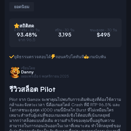
ยอดนิยม
สถิติสด
RTP จริง · 30 วัน
สปิน · 30 วัน
ชนะสูงสุด · 30 วัน
93.48%
3,195
$495
จาก 96.5
ยุติธรรมตรวจสอบได้
ถอนคริปโตทันที
เกมนับพัน
เขียนโดย
Danny
เผยแพร่เมื่อ
6 พฤศจิกายน 2025
รีวิวสล็อต Pilot
Pilot จาก Gamzix จะพาคุณไปพบกับการเดิมพันสูงที่ต้องใช้ความ
กล้าและจังหวะเวลา นี่คือเกมสไตล์ Crash ที่มี RTP 96.5% และ
โอกาสชนะสูงสุด x1000 เกมนี้มีกลไก Burst ที่ไม่เหมือนใคร
เหมาะสำหรับผู้เล่นที่ชอบเกมเพลย์เชิงโต้ตอบที่เน้นกลยุทธ์
มากกว่าสล็อตแบบดั้งเดิม ความสำเร็จของคุณขึ้นอยู่กับความ
สามารถในการถอนเงินออกในเวลาที่เหมาะสม ทำให้กลยุทธ์ของ
ผู้เล่นมีความสำคัญเป็นอันดับแรกเพื่อประสบการณ์การเล่นเกมที่