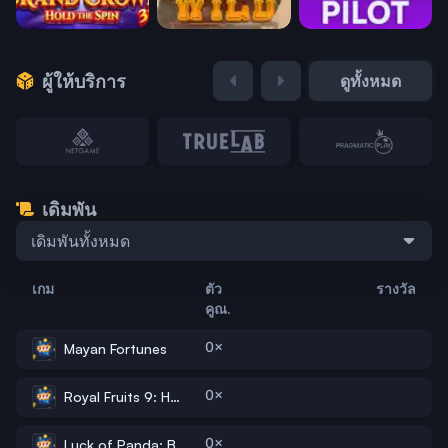
ผู้ให้บริการ
ดูทั้งหมด
เดิมพัน
เดิมพันทั้งหมด
เกม
ตัว
รางวัล
คูณ.
0×
Mayan Fortunes
0×
Royal Fruits 9: Hold 'n' Link
0×
Luck of Panda: Bonus Combo