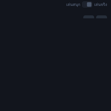
เล่นสนุก
เล่นจริง
Zillion Games
Pragmatic Play
ดูทั้งหมด