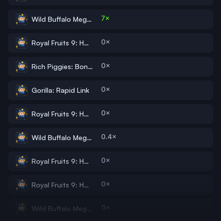
7×
Wild Buffalo Megaways: Hold N Link
0×
Royal Fruits 9: Hold 'n' Link
0×
Rich Piggies: Bonus Combo
0×
Gorilla: Rapid Link
0×
Royal Fruits 9: Hold 'n' Link
0.4×
Wild Buffalo Megaways: Hold N Link
0×
Royal Fruits 9: Hold 'n' Link
0×
Royal Fruits 9: Hold 'n' Link
0×
Wild Buffalo Megaways: Hold N Link