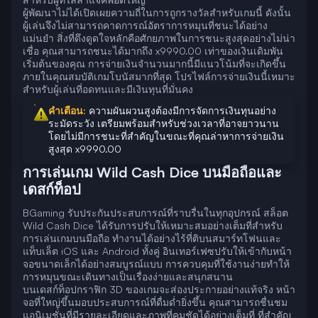
ผู้พัฒนาไม่ได้เปิดเผยความถี่ในการถูกรางวัลสำหรับเกมนี้ ดังนั้น
ผู้เล่นจึงไม่สามารถคาดการณ์อัตราการหมุนที่ชนะได้อย่าง
แม่นยำ สิ่งที่ดึงดูดใจหลักคือศักยภาพในการชนะสูงสุดอย่างไม่น่า
เชื่อ คุณสามารถชนะได้มากถึง x9990.00 เท่าของเงินเดิมพัน
เริ่มต้นของคุณ การจ่ายเงินจำนวนมากนี้มีแนวโน้มที่จะเกิดขึ้น
ภายในคุณสมบัติเกมโบนัสมากที่สุด โปรไฟล์การจ่ายเงินนี้เหมาะ
สำหรับผู้เล่นที่อดทนและมีเงินทุนที่มั่นคง
คำเตือน:
ความผันผวนสูงต้องมีการจัดการเงินทุนอย่าง
ระมัดระวัง เตรียมพร้อมสำหรับช่วงเวลาที่อาจยาวนาน
โดยไม่มีการชนะที่สำคัญในขณะที่คุณล่าหาการจ่ายเงิน
สูงสุด x9990.00
การเล่นเกม Wild Cash Dice บนมือถือและ
เดสก์ท็อป
BGaming รับประกันประสบการณ์ที่ราบรื่นในทุกอุปกรณ์ สล็อต
Wild Cash Dice ได้รับการปรับให้เหมาะสมอย่างเต็มที่สำหรับ
การเล่นเกมบนมือถือ ทำงานได้อย่างไร้ที่ติบนสมาร์ทโฟนและ
แท็บเล็ต iOS และ Android ทั้งคู่ อินเทอร์เฟซปรับให้เข้ากับหน้า
จอขนาดเล็กได้อย่างสมบูรณ์แบบ การควบคุมที่ใช้งานง่ายทำให้
การหมุนขณะเดินทางเป็นเรื่องง่ายและสนุกสนาน
บนเดสก์ท็อปกราฟิก 3D ของเกมจะส่องประกายอย่างแท้จริง หน้า
จอที่ใหญ่ขึ้นมอบประสบการณ์ที่ดื่มด่ำยิ่งขึ้น คุณสามารถชื่นชม
แอนิเมชั่นที่มีรายละเอียดและภาพที่คมชัดได้อย่างเต็มที่ ที่สำคัญ