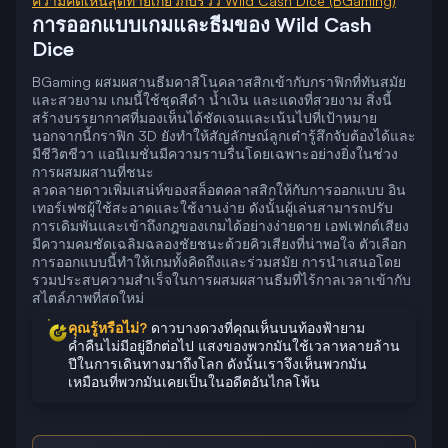
ความคิดเห็นสุดท้ายเกี่ยวกับรีวิว Wild Cash Dice (BGaming)
การออกแบบเกมและธีมของ Wild Cash
Dice
BGaming ผสมผสานธีมคาสิโนคลาสสิกเข้ากับกราฟิกที่ทันสมัย
และสวยงาม เกมนี้ใช้ชุดสีดำ น้ำเงิน และแดงที่สวยงาม สิ่งนี้
สร้างบรรยากาศที่มองเห็นได้ชัดเจนและเน้นไปที่เป้าหมาย
นอกจากนี้กราฟิก 3D ยังทำให้สัญลักษณ์ลูกเต๋ารู้สึกจับต้องได้และ
มีชีวิตชีวา แอนิเมชั่นมีความราบรื่นโดยเฉพาะอย่างยิ่งในช่วง
การผสมผสานที่ชนะ
ลวดลายดาวเพิ่มเสน่ห์ของสล็อตคลาสสิกให้กับการออกแบบ อิน
เทอร์เฟซผู้ใช้สะอาดและใช้งานง่าย ดังนั้นผู้เล่นสามารถปรับ
การเดิมพันและเข้าถึงกฎของเกมได้อย่างง่ายดาย เอฟเฟกต์เสียง
มีความคมชัดเฉลิมฉลองชัยชนะด้วยคิวเสียงที่น่าพอใจ ตัวเลือก
การออกแบบนี้ทำให้เกมทั้งคิดถึงและร่วมสมัย การนำเสนอโดย
รวมประสบความสำเร็จในการผสมผสานธีมที่ไร้กาลเวลาเข้ากับ
สไตล์ภาพที่สดใหม่
คุณรู้หรือไม่?
ดาวบางดวงที่คุณเห็นบนท้องฟ้ายาม
ค่ำคืนไม่มีอยู่อีกต่อไป แสงของพวกมันใช้เวลาหลายล้าน
ปีในการเดินทางมาถึงโลก ดังนั้นเราจึงเห็นพวกมัน
เหมือนที่พวกมันเคยเป็นในอดีตอันไกลโพ้น