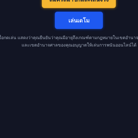
เล่นเดโม
มื่อกดเล่น แสดงว่าคุณยืนยันว่าคุณมีอายุถึงเกณฑ์ตามกฎหมายในเขตอำน
และเขตอำนาจศาลของคุณอนุญาตให้เล่นการพนันออนไลน์ได้