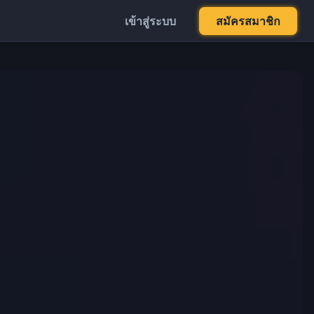
เข้าสู่ระบบ
สมัครสมาชิก