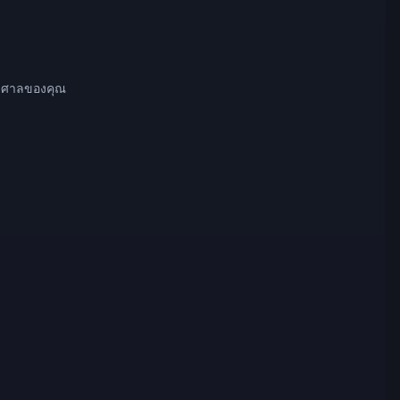
าจศาลของคุณ