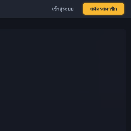
เข้าสู่ระบบ
สมัครสมาชิก