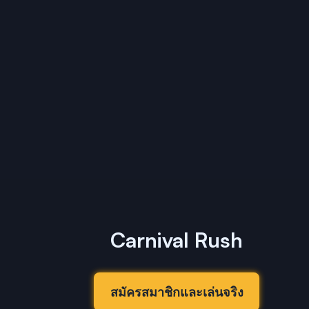
Carnival Rush
สมัครสมาชิกและเล่นจริง