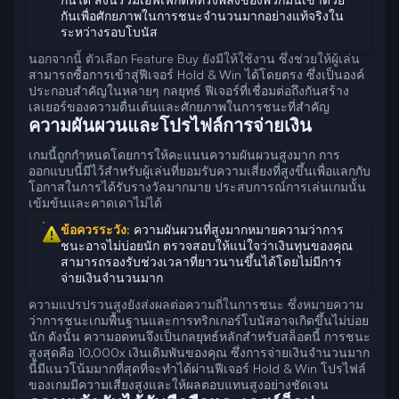
กันเพื่อศักยภาพในการชนะจำนวนมากอย่างแท้จริงใน
ระหว่างรอบโบนัส
นอกจากนี้ ตัวเลือก Feature Buy ยังมีให้ใช้งาน ซึ่งช่วยให้ผู้เล่น
สามารถซื้อการเข้าสู่ฟีเจอร์ Hold & Win ได้โดยตรง ซึ่งเป็นองค์
ประกอบสำคัญในหลายๆ กลยุทธ์ ฟีเจอร์ที่เชื่อมต่อถึงกันสร้าง
เลเยอร์ของความตื่นเต้นและศักยภาพในการชนะที่สำคัญ
ความผันผวนและโปรไฟล์การจ่ายเงิน
เกมนี้ถูกกำหนดโดยการให้คะแนนความผันผวนสูงมาก การ
ออกแบบนี้มีไว้สำหรับผู้เล่นที่ยอมรับความเสี่ยงที่สูงขึ้นเพื่อแลกกับ
โอกาสในการได้รับรางวัลมากมาย ประสบการณ์การเล่นเกมนั้น
เข้มข้นและคาดเดาไม่ได้
ข้อควรระวัง:
ความผันผวนที่สูงมากหมายความว่าการ
ชนะอาจไม่บ่อยนัก ตรวจสอบให้แน่ใจว่าเงินทุนของคุณ
สามารถรองรับช่วงเวลาที่ยาวนานขึ้นได้โดยไม่มีการ
จ่ายเงินจำนวนมาก
ความแปรปรวนสูงยังส่งผลต่อความถี่ในการชนะ ซึ่งหมายความ
ว่าการชนะเกมพื้นฐานและการทริกเกอร์โบนัสอาจเกิดขึ้นไม่บ่อย
นัก ดังนั้น ความอดทนจึงเป็นกลยุทธ์หลักสำหรับสล็อตนี้ การชนะ
สูงสุดคือ 10,000x เงินเดิมพันของคุณ ซึ่งการจ่ายเงินจำนวนมาก
นี้มีแนวโน้มมากที่สุดที่จะทำได้ผ่านฟีเจอร์ Hold & Win โปรไฟล์
ของเกมมีความเสี่ยงสูงและให้ผลตอบแทนสูงอย่างชัดเจน