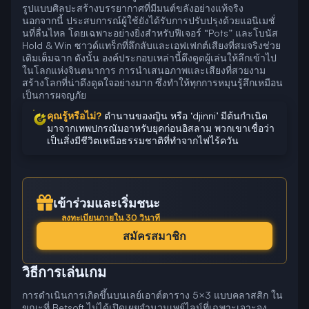
รูปแบบศิลปะสร้างบรรยากาศที่มีมนต์ขลังอย่างแท้จริง
นอกจากนี้ ประสบการณ์ผู้ใช้ยังได้รับการปรับปรุงด้วยแอนิเมชั่
นที่ลื่นไหล โดยเฉพาะอย่างยิ่งสำหรับฟีเจอร์ “Pots” และโบนัส
Hold & Win ซาวด์แทร็กที่ลึกลับและเอฟเฟกต์เสียงที่สมจริงช่วย
เติมเต็มฉาก ดังนั้น องค์ประกอบเหล่านี้ดึงดูดผู้เล่นให้ลึกเข้าไป
ในโลกแห่งจินตนาการ การนำเสนอภาพและเสียงที่สวยงาม
สร้างโลกที่น่าดึงดูดใจอย่างมาก ซึ่งทำให้ทุกการหมุนรู้สึกเหมือน
เป็นการผจญภัย
คุณรู้หรือไม่?
ตำนานของญิน หรือ ‘djinni’ มีต้นกำเนิด
มาจากเทพปกรณัมอาหรับยุคก่อนอิสลาม พวกเขาเชื่อว่า
เป็นสิ่งมีชีวิตเหนือธรรมชาติที่ทำจากไฟไร้ควัน
เข้าร่วมและเริ่มชนะ
ลงทะเบียนภายใน 30 วินาที
สมัครสมาชิก
วิธีการเล่นเกม
การดำเนินการเกิดขึ้นบนเลย์เอาต์ตาราง 5×3 แบบคลาสสิก ใน
ขณะที่ Betsoft ไม่ได้เปิดเผยจำนวนเพย์ไลน์ที่เฉพาะเจาะจง