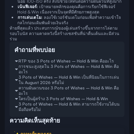
น้อย 100-150 ครั้ง สิ่งนี้ช่วยให้ทนต่อความผันผวนที่สูงมาก
เน้นฟีเจอร์:
เป้าหมายหลักของคุณคือการเรียกใช้ฟีเจอร์
Hold & Win เนื่องจากเป็นจุดที่มีศักยภาพสูงสุด
การเล่นเดโม:
ลองใช้เวอร์ชันเดโมก่อนเพื่อทำความเข้าใจ
กลไกก่อนเดิมพันด้วยเงินจริง
ท้ายที่สุดแล้ว ประสบการณ์ของผู้เล่นสร้างขึ้นจากการไล่ตาม
รอบโบนัส ความคาดหวังนี้สร้างเซสชันที่น่าตื่นเต้นและมีส่วน
ร่วม
คำถามที่พบบ่อย
RTP ของ 3 Pots of Wishes – Hold & Win คืออะไร
การชนะสูงสุดใน 3 Pots of Wishes – Hold & Win คือ
เกมนี้มี RTP 96.24% ซึ่งถือว่าอยู่ในระดับเฉลี่ย
อะไร
สำหรับมาตรฐานอุตสาหกรรม
3 Pots of Wishes – Hold & Win เป็นที่นิยมในการเล่น
การชนะสูงสุดคือ 10,000x เงินเดิมพันของคุณ ซึ่ง
ใน August 2026 หรือไม่
สามารถทำได้ในระหว่างฟีเจอร์ Hold & Win พร้อม
ความผันผวนของ 3 Pots of Wishes – Hold & Win คือ
รางวัลแจ็คพอต
ใช่ 3 Pots of Wishes – Hold & Win ยังคงได้รับ
อะไร
ความนิยมใน August 2026 เนื่องจากมีศักยภาพใน
ใครเป็นผู้สร้าง 3 Pots of Wishes – Hold & Win
การชนะสูง ระบบสาม pots ที่เป็นนวัตกรรมใหม่
เกมนี้มีความผันผวนสูงมาก ซึ่งหมายความว่าการ
3 Pots of Wishes – Hold & Win สามารถใช้งานได้บน
และธีมที่น่าดึงดูดใจ
จ่ายเงินจะเกิดขึ้นไม่บ่อยนัก แต่ก็อาจมีขนาดใหญ่
3 Pots of Wishes – Hold & Win ได้รับการ
มือถือหรือไม่
กว่ามากเมื่อเกิดขึ้น
พัฒนาโดย Betsoft ซึ่งเป็นที่รู้จักจากการสร้างเกม
สล็อตที่เต็มไปด้วยภาพและฟีเจอร์
ใช่ 3 Pots of Wishes – Hold & Win ได้รับการ
ความคิดเห็นสุดท้าย
ปรับให้เหมาะสมอย่างเต็มที่สำหรับอุปกรณ์ iOS
และ Android ทั้งหมด มอบประสบการณ์มือถือ
ความเห็นของเรา