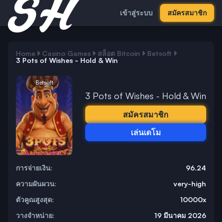
เข้าสู่ระบบ
สมัครสมาชิก
Home
Casino Games
สล็อต Bitcoin
Betsoft
3 Pots of Wishes - Hold & Win
Betsoft
3 Pots of Wishes - Hold & Win
สมัครสมาชิก
เล่นเดโม
การจ่ายเงิน:
96.24
ความผันผวน:
very-high
ตัวคูณสูงสุด:
10000x
วางจำหน่าย:
19 มีนาคม 2026