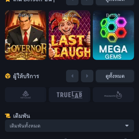
Betsoft
Betsoft
Betsoft
ผู้ให้บริการ
ดูทั้งหมด
เดิมพัน
เดิมพันทั้งหมด