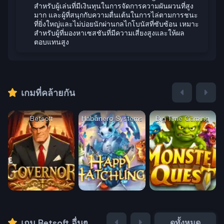
สำหรับผู้เล่นที่มีเงินทุนในการจัดการความผันผวนที่สูง
มาก และผู้ที่สนุกกับความตื่นเต้นในการไล่ตามการชนะ
ที่ยิ่งใหญ่และไม่บ่อยนักผ่านกลไกโบนัสที่ซับซ้อน เหมาะ
สำหรับผู้ที่มองหาเซสชันที่มีความเสี่ยงสูงและให้ผล
ตอบแทนสูง
เกมที่คล้ายกัน
Betsoft
Habanero Systems
Big Time Gaming
เกม Betsoft อื่นๆ
ดูทั้งหมด