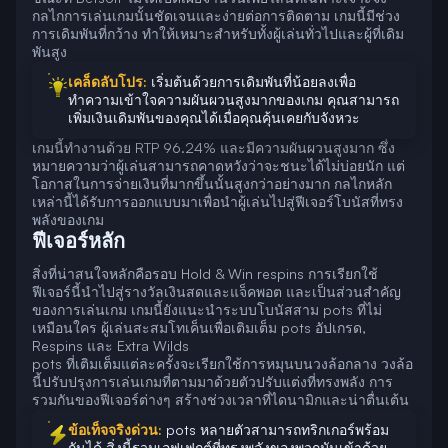
กลไกการเล่นเกมนั้นชัดเจนและง่ายต่อการติดตาม เกมนี้มีช่วง
การเดิมพันที่กว้าง ทำให้เหมาะสำหรับทั้งผู้เล่นทั่วไปและผู้ที่เดิม
พันสูง
เคล็ดลับโปร:
เริ่มต้นด้วยการเดิมพันที่น้อยลงเพื่อ
ทำความเข้าใจความผันผวนสูงมากของเกม คุณสามารถ
เพิ่มเงินเดิมพันของคุณได้เมื่อคุณคุ้นเคยกับจังหวะ
เกมนี้ทำงานด้วย RTP 96.24% และมีความผันผวนสูงมาก ซึ่ง
หมายความว่าผู้เล่นสามารถคาดหวังว่าจะชนะได้ไม่บ่อยนัก แต่
โอกาสในการจ่ายเงินที่มากขึ้นนั้นสูงกว่าอย่างมาก กลไกหลัก
เหล่านี้ได้รับการออกแบบมาเพื่อนำผู้เล่นไปสู่ฟีเจอร์โบนัสที่ทรง
พลังของเกม
ฟีเจอร์หลัก
สิ่งที่น่าสนใจหลักคือรอบ Hold & Win respins การเรียกใช้
ฟีเจอร์นี้นำไปสู่รางวัลเงินสดและแจ็คพอต และเป็นส่วนสำคัญ
ของการเล่นเกม เกมนี้ยังแนะนำระบบโบนัสสาม pots ที่ไม่
เหมือนใคร ผู้เล่นสะสมโทเค็นเพื่อเติมเต็ม pots อัปเกรด,
Respins และ Extra Wilds
pots ที่เติมเต็มแต่ละครั้งจะเรียกใช้การหมุนบนวงล้อกลาง วงล้อ
นี้ปรับปรุงการเล่นเกมที่ตามมาด้วยตัวปรับแต่งที่ทรงพลัง การ
รวมกันของฟีเจอร์ต่างๆ สร้างช่วงเวลาที่ไดนามิกและน่าตื่นเต้น
ข้อเท็จจริงด่วน:
pots หลายตัวสามารถทริกเกอร์พร้อม
กันได้ สิ่งนี้รวมเอฟเฟกต์ที่ทรงพลังของพวกมันเข้าด้วย