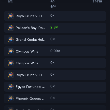
เกม
ตัว
รางวัล
คูณ.
0×
Royal Fruits 9: Hold 'n' Link
2.8×
Pelican's Bay: Rapid Link
0×
Grand Koala: Hold ‘N’ Link
0.09×
Olympus Wins
0×
Olympus Wins
0×
Royal Fruits 9: Hold 'n' Link
0×
Egypt Fortunes: Bingo Bounty
0×
Phoenix Queen: Hold 'N' Link
0×